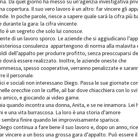
ma. Da quel giorno ha messo su un’agenzia investigativa priv
Open Day
na copertura. Il suo vero lavoro è un altro: far vincere gli appa
Ciak in TOur!
ende. In poche parole, riesce a sapere quale sarà la cifra più 
e durante la gara: la cifra vincente.
o è un segreto che solo lui conosce.
ente di un lavoro sporco. Le aziende che si aggiudicano l’ap
andi e gare
Contatti
Privacy
Cookie policy
Whistleblowing
Credi
 misteriosa consulenza appartengono di norma alla malavita 
oldi dell’appalto per produrre profitto, senza preoccuparsi de
he dovrà essere realizzato. Inoltre, le aziende oneste che
ommessa, spesso cooperative, verranno penalizzate e saran
re il personale.
ici e sociali non interessano Diego. Passa le sue giornate con
elle orecchie con le cuffie, ail bar dove chiacchiera con lo sv
o amico, e giocando ai video game.
ia quando incontra una donna, Anita, e se ne innamora. Lei 
i e una vita burrascosa. La loro è una storia d’amore
 sembra finire quando lei improvvisamente sparisce.
iego continua a fare bene il suo lavoro e, dopo un anno, ric
far vincere a un boss una grossa gara d’appalto. Può essere il