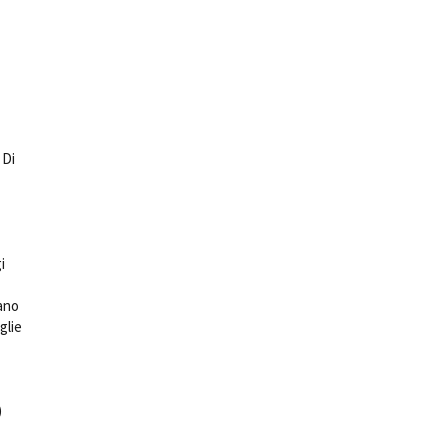
 Di
i
ano
glie
)