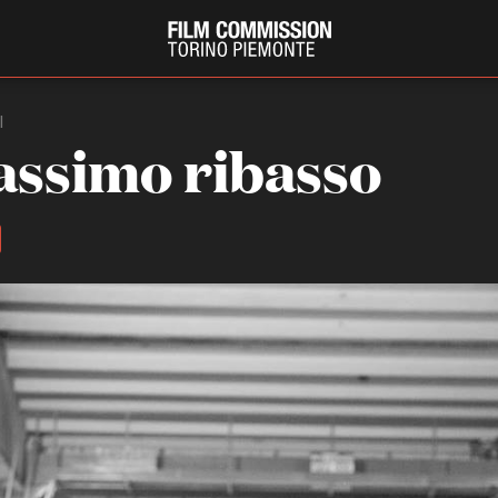
I
assimo ribasso
PRODUCTION GUIDE
FESTIV
Società di produzione
Internat
Strutture di servizio
Berlinale
Filmfests
Professionisti
Festival
Attrici-Attori
Biografil
Beginners