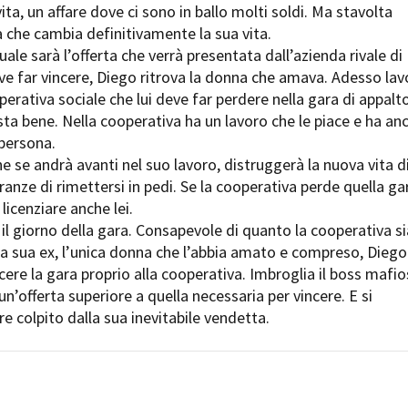
ita, un affare dove ci sono in ballo molti soldi. Ma stavolta
 che cambia definitivamente la sua vita.
uale sarà l’offerta che verrà presentata dall’azienda rivale di
eve far vincere, Diego ritrova la donna che amava. Adesso lav
perativa sociale che lui deve far perdere nella gara di appalto
sta bene. Nella cooperativa ha un lavoro che le piace e ha an
persona.
e se andrà avanti nel suo lavoro, distruggerà la nuova vita d
eranze di rimettersi in pedi. Se la cooperativa perde quella ga
licenziare anche lei.
a il giorno della gara. Consapevole di quanto la cooperativa si
la sua ex, l’unica donna che l’abbia amato e compreso, Diego
ncere la gara proprio alla cooperativa. Imbroglia il boss mafi
un’offerta superiore a quella necessaria per vincere. E si
e colpito dalla sua inevitabile vendetta.