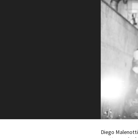
Rete regionale
Bilancio sociale
Amministrazione trasparent
Bandi e gare
Sostenibilità ambientale
SERVIZI
Servizi generali
Location scouting
Spazi nella sede FCTP
Sala Casting
Sala Paolo Tenna
FILM FUNDS
Piemonte Film Tv Fund
Piemonte Film Tv Developm
Piemonte Doc Film Fund
Diego Malenotti 
Short Film Fund