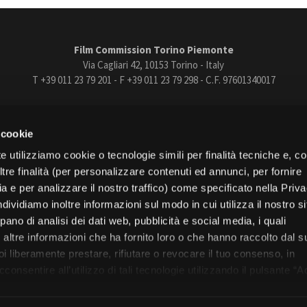
Film Commission Torino Piemonte
Via Cagliari 42, 10153 Torino - Italy
T +39 011 23 79 201 - F +39 011 23 79 298 - C.F. 97601340017
trasparente
Bandi e gare
Contatti
Privacy
Cookie policy
Whistle
 cookie
book
Instagram
Youtube
Vimeo
e utilizziamo cookie o tecnologie simili per finalità tecniche e, con
re finalità (per personalizzare contenuti ed annunci, per fornire
ia e per analizzare il nostro traffico) come specificato nella Priv
dividiamo inoltre informazioni sul modo in cui utilizza il nostro s
pano di analisi dei dati web, pubblicità e social media, i quali
Torino
altre informazioni che ha fornito loro o che hanno raccolto dal s
Regione Piemonte
uoi liberamente prestare, rifiutare o revocare il tuo consenso, in
onsentire all’utilizzo di tali tecnologie utilizzando il pulsante “A
nformativa, continui senza accettare.