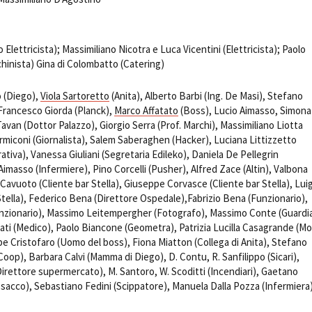
Elettricista); Massimiliano Nicotra e Luca Vicentini (Elettricista); Paolo
hinista) Gina di Colombatto (Catering)
 (Diego),
Viola Sartoretto
(Anita), Alberto Barbi (Ing. De Masi), Stefano
 Francesco Giorda (Planck),
Marco Affatato
(Boss), Lucio Aimasso, Simona
Tavan (Dottor Palazzo), Giorgio Serra (Prof. Marchi), Massimiliano Liotta
rmiconi (Giornalista), Salem Saberaghen (Hacker), Luciana Littizzetto
tiva), Vanessa Giuliani (Segretaria Edileko), Daniela De Pellegrin
Aimasso (Infermiere), Pino Corcelli (Pusher), Alfred Zace (Altin), Valbona
i Cavuoto (Cliente bar Stella), Giuseppe Corvasce (Cliente bar Stella), Luig
 Stella), Federico Bena (Direttore Ospedale),Fabrizio Bena (Funzionario),
unzionario), Massimo Leitempergher (Fotografo), Massimo Conte (Guardi
ati (Medico), Paolo Biancone (Geometra), Patrizia Lucilla Casagrande (Mo
 Cristofaro (Uomo del boss), Fiona Miatton (Collega di Anita), Stefano
Coop), Barbara Calvi (Mamma di Diego), D. Contu, R. Sanfilippo (Sicari),
irettore supermercato), M. Santoro, W. Scoditti (Incendiari), Gaetano
acco), Sebastiano Fedini (Scippatore), Manuela Dalla Pozza (Infermiera