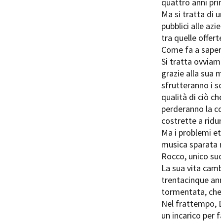
quattro anni pri
Ma si tratta di u
pubblici alle azi
tra quelle offert
Come fa a saperl
Si tratta ovviam
Amministrazione trasparente
B
grazie alla sua
sfrutteranno i s
qualità di ciò c
perderanno la c
costrette a ridur
Ma i problemi et
musica sparata n
Rocco, unico su
La sua vita camb
trentacinque ann
tormentata, che
Nel frattempo, D
un incarico per 