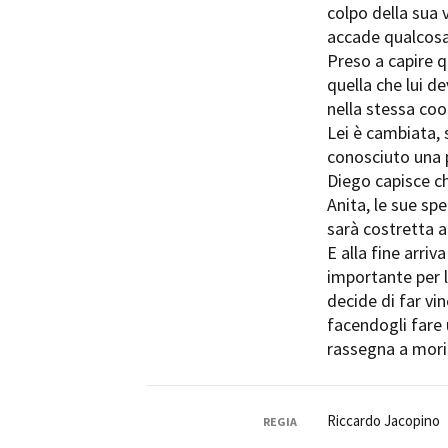
colpo della sua v
accade qualcosa
Preso a capire q
quella che lui d
nella stessa coo
Lei è cambiata, 
conosciuto una 
Diego capisce ch
Anita, le sue sp
sarà costretta a 
E alla fine arriv
importante per 
decide di far vi
facendogli fare 
rassegna a morir
Riccardo Jacopino
REGIA