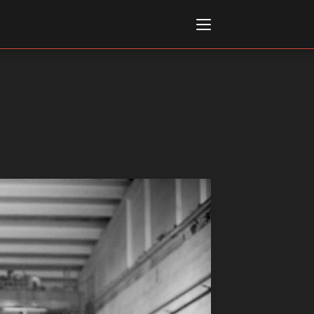
Italiano
English
AL, MARKETS, AWARDS
ional Film Festival Rotterdam
 Internationalen
piele Berlin
 de Cannes
m Festival - Bio to B Industry