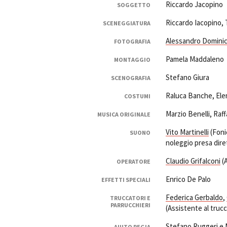
Riccardo Jacopino
SOGGETTO
Riccardo Iacopino, 
SCENEGGIATURA
Alessandro Dominic
FOTOGRAFIA
Pamela Maddaleno
MONTAGGIO
Stefano Giura
SCENOGRAFIA
Raluca Banche, Ele
COSTUMI
Marzio Benelli, Raf
MUSICA ORIGINALE
Vito Martinelli
(Foni
SUONO
noleggio presa dire
Claudio Grifalconi
(A
OPERATORE
Enrico De Palo
EFFETTI SPECIALI
Federica Gerbaldo
,
TRUCCATORI E
PARRUCCHIERI
(Assistente al truc
Stefano Ruggeri e 
AIUTO REGIA