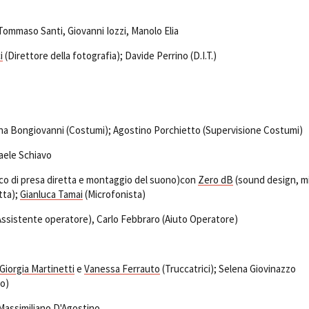
Tommaso Santi, Giovanni Iozzi, Manolo Elia
i
(Direttore della fotografia); Davide Perrino (D.I.T.)
na Bongiovanni (Costumi); Agostino Porchietto (Supervisione Costumi)
faele Schiavo
co di presa diretta e montaggio del suono)con
Zero dB
(sound design, m
tta);
Gianluca Tamai
(Microfonista)
ssistente operatore), Carlo Febbraro (Aiuto Operatore)
Giorgia Martinetti
e
Vanessa Ferrauto
(Truccatrici); Selena Giovinazzo
co)
Massimiliano D'Agostino