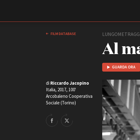
Film Commission
Torino Piemonte
LUNGOMETRAGG
FILM DATABASE
Al m
GUARDA ORA
di
Riccardo Jacopino
Italia, 2017, 100'
Arcobaleno Cooperativa
ABOUT
Sociale (Torino)
Chi siamo
Storia della Fondazione
Contatti
La sede
Partner