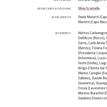
Silvia Scarpello
SEGRETARIO DI EDIZIONE
Paolo Monetti (Capo 
ALTRI CREDITS
Mariotti (Capo Macc
Matteo Carlomagno
INTERPRETI
Dell'Accio (Rocco),
Sarno, Carlo Airola 
(Benny), Tiziana Fo
(Presidente Coopera
(Infermiera), Lucio 
Veshi (Stella), Luig
Arrigo (Cliente bar
Marino Careglio (F
Edileko), Davide Bo
Geometra), Giuseppe
Fresia (Lavoratore 
Moreno Burattini (D
Gambino (Uomo col s