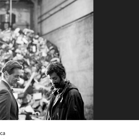
ilm Festival
nternazionale d’Arte
grafica Venezia
nternational Film Festival
l Cinema di Roma
lm Festival
 Donatello
’Argento
olinas
NTI
- Accedi al tuo profilo
 - Nuovo utente
ter
on noi
irocini - Scuola e Lavoro
peratori Economici per
rca
nto lavori in economia