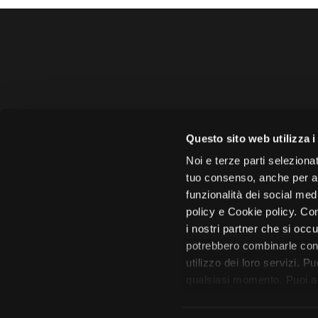
Amministrazione 
Questo sito web utilizza i
Face
Noi e terze parti selezionat
tuo consenso, anche per alt
funzionalità dei social med
policy e Cookie policy. Con
i nostri partner che si occu
Città di 
potrebbero combinarle con 
utilizzo dei loro servizi. P
qualsiasi momento. Puoi acc
tutto”. Chiudendo questa i