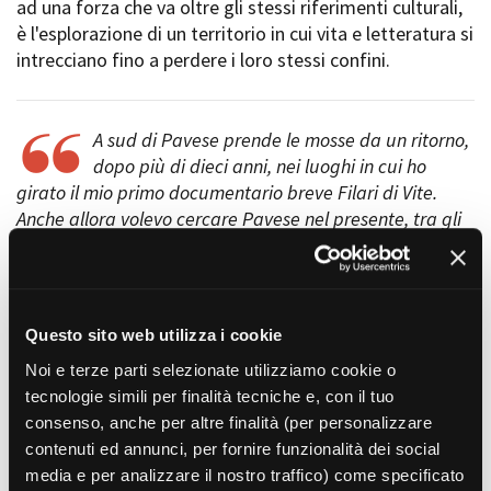
ad una forza che va oltre gli stessi riferimenti culturali,
Short Film Fund
Torino Film Festival
è l'esplorazione di un territorio in cui vita e letteratura si
David di Donatello
intrecciano fino a perdere i loro stessi confini.
PRODUCTION GUIDE
Nastri d’Argento
Società di produzione
Premio Solinas
Strutture di servizio
A sud di Pavese prende le mosse da un ritorno,
Professionisti
STRUMENTI
dopo più di dieci anni, nei luoghi in cui ho
Attrici-Attori
Location - Accedi al tuo
girato il mio primo documentario breve Filari di Vite.
Beginners
profilo
Anche allora volevo cercare Pavese nel presente, tra gli
Location - Nuovo utente
ultimi contadini delle Langhe che sembravano usciti
LOCATION GUIDE
Newsletter
dalle pagine dei romanzi. Tornare vuol dire percepire il
Lavora con noi
tramonto di un mondo, vuol dire attraversare gli stessi
FILM DATABASE
Stage - Tirocini - Scuola e
riferimenti letterari per andare oltre e vedere che cosa
Lavoro
Questo sito web utilizza i cookie
rimane.
Elenco Operatori Economici
BOOK DATABASE
Noi e terze parti selezionate utilizziamo cookie o
per affidamento lavori in
Pavese è diventato così la lente da indossare per
economia
tecnologie simili per finalità tecniche e, con il tuo
rileggere la realtà, per cercare storie là dove lui ha
NEWS
consenso, anche per altre finalità (per personalizzare
trovato le sue, come se i luoghi fossero sorgenti ancora
contenuti ed annunci, per fornire funzionalità dei social
attive.
CASTING
media e per analizzare il nostro traffico) come specificato
Matteo Bellizi