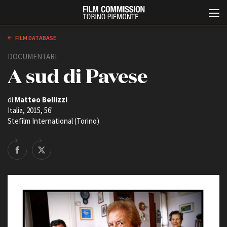
FILM DATABASE
DOCUMENTARI
A sud di Pavese
di
Matteo Bellizzi
Italia, 2015, 56'
Stefilm International (Torino)
Italiano
English
ABOUT
EVENTI, SPECIALI
Chi siamo
Anteprime in Piemonte
Storia della Fondazione
TFI Torino Film Industry -
Production Days
Contatti
Avenue Cove - Erasmus +
La sede
Guarda che storia!
Partner