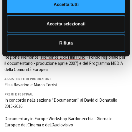
Accetta tutti
Bajani (Supervisione artistica).
s
e
PRODUTTORE
Edoardo Fracchia, Elena Filippini e Stefano Tealdi
n
Accetta selezionati
s
PRODUZIONE
Stefilm International
(Torino)
o
Rifiuta
con il sostegno di Film Commission Torino Piemonte e della
Regione Piemonte (
Piemonte Doc Film Fund
- Fondo regionale per
il documentario - produzione aprile 2007) e del Programma MEDIA
della Comunità Europea
ASSISTENTE DI PRODUZIONE
Elisa Ravarino e Marco Torrisi
PREMI E FESTIVAL
In concordo nella sezione "Documentari" ai David di Donatello
2015-2016
Documentary in Europe Workshop Bardonecchia - Giornate
Europee del Cinema e dell’Audiovisivo