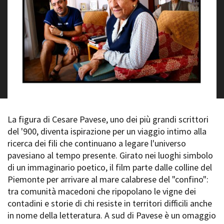
La Grazia - Immagini e
Rete regionale
location della Torino di Paolo
Bilancio sociale
Sorrentino
Amministrazione
Open Day
trasparente
Ciak in TOur!
Bandi e gare
Sostenibilità ambientale
FESTIVAL, MARKETS,
AWARDS
SERVIZI
International Film Festival
Servizi generali
Rotterdam
Location scouting
Berlinale Internationalen
La figura di Cesare Pavese, uno dei più grandi scrittori
Filmfestspiele Berlin
Spazi nella sede FCTP
del '900, diventa ispirazione per un viaggio intimo alla
Festival de Cannes
Sala Casting
ricerca dei fili che continuano a legare l'universo
Biografilm Festival - Bio to B
Sala Paolo Tenna
pavesiano al tempo presente. Girato nei luoghi simbolo
Industry Days
di un immaginario poetico, il film parte dalle colline del
Locarno Film Festival
FILM FUNDS
Piemonte per arrivare al mare calabrese del "confino":
Mostra Internazionale d’Arte
Piemonte Film Tv Fund
Cinematografica Venezia
tra comunità macedoni che ripopolano le vigne dei
Piemonte Film Tv
Toronto International Film
contadini e storie di chi resiste in territori difficili anche
Development Fund
Festival
in nome della letteratura. A sud di Pavese è un omaggio
Piemonte Doc Film Fund
Festa del Cinema di Roma