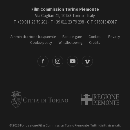
Film Commission Torino Piemonte
Via Cagliari 42, 10153 Torino - Italy
T +39 011 23 79 201 - F +39 011 23 79 298 - C.F. 97601340017
Amministrazione trasparente
Bandi e gare
Contatti
Privacy
Cookie policy
Whistleblowing
Credits
book
Instagram
Youtube
Vimeo
Torino
Regione Piemonte
© 2026 Fondazione Film Commission Torino Piemonte. Tutti i diritti riservati.