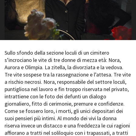
La Grazia - Immagini e
Rete regionale
location della Torino di Paolo
Bilancio sociale
Sorrentino
Amministrazione
Open Day
trasparente
Ciak in TOur!
Bandi e gare
Sostenibilità ambientale
FESTIVAL, MARKETS,
AWARDS
Sullo sfondo della sezione loculi di un cimitero
SERVIZI
International Film Festival
s’incrociano le vite di tre donne di mezza età: Nora,
Servizi generali
Rotterdam
Aurora e Olimpia. La zitella, la divorziata e la vedova.
Location scouting
Berlinale Internationalen
Tre vite sospese tra la rassegnazione e l’attesa. Tre vite
Filmfestspiele Berlin
Spazi nella sede FCTP
a rischio necrosi. Nora, responsabile del settore loculi,
Festival de Cannes
Sala Casting
puntigliosa nel lavoro e fin troppo riservata nel privato,
Biografilm Festival - Bio to B
Sala Paolo Tenna
Industry Days
intrattiene con le foto dei defunti un dialogo
Locarno Film Festival
giornaliero, fitto di cerimonie, premure e confidenze.
FILM FUNDS
Mostra Internazionale d’Arte
Come se fossero loro, i morti, gli unici depositari dei
Piemonte Film Tv Fund
Cinematografica Venezia
suoi pensieri più intimi. Al mondo dei vivi la donna
Piemonte Film Tv
Toronto International Film
riserva invece un distacco e una freddezza le cui ragioni
Development Fund
Festival
affiorano a tratti nel soliloquio con i trapassati, a tratti
Piemonte Doc Film Fund
Festa del Cinema di Roma