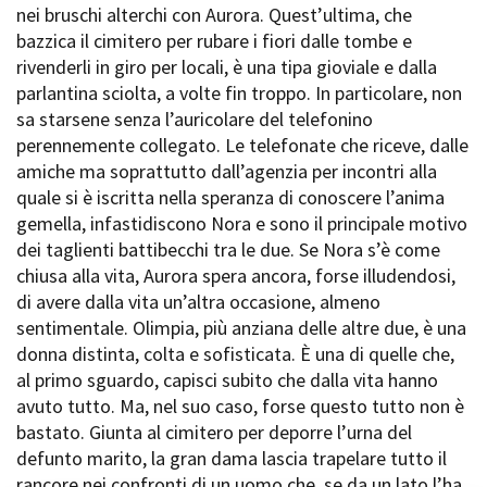
nei bruschi alterchi con Aurora. Quest’ultima, che
Short Film Fund
Torino Film Festival
bazzica il cimitero per rubare i fiori dalle tombe e
David di Donatello
rivenderli in giro per locali, è una tipa gioviale e dalla
PRODUCTION GUIDE
Nastri d’Argento
parlantina sciolta, a volte fin troppo. In particolare, non
Società di produzione
Premio Solinas
sa starsene senza l’auricolare del telefonino
Strutture di servizio
perennemente collegato. Le telefonate che riceve, dalle
Professionisti
STRUMENTI
amiche ma soprattutto dall’agenzia per incontri alla
Attrici-Attori
Location - Accedi al tuo
quale si è iscritta nella speranza di conoscere l’anima
Beginners
profilo
gemella, infastidiscono Nora e sono il principale motivo
Location - Nuovo utente
dei taglienti battibecchi tra le due. Se Nora s’è come
LOCATION GUIDE
Newsletter
chiusa alla vita, Aurora spera ancora, forse illudendosi,
Lavora con noi
di avere dalla vita un’altra occasione, almeno
FILM DATABASE
Stage - Tirocini - Scuola e
Lavoro
sentimentale. Olimpia, più anziana delle altre due, è una
Elenco Operatori Economici
donna distinta, colta e sofisticata. È una di quelle che,
BOOK DATABASE
per affidamento lavori in
al primo sguardo, capisci subito che dalla vita hanno
economia
avuto tutto. Ma, nel suo caso, forse questo tutto non è
NEWS
bastato. Giunta al cimitero per deporre l’urna del
defunto marito, la gran dama lascia trapelare tutto il
CASTING
rancore nei confronti di un uomo che, se da un lato l’ha