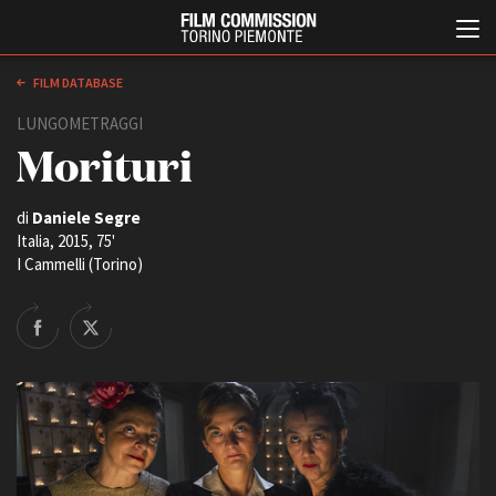
FILM DATABASE
LUNGOMETRAGGI
Morituri
di
Daniele Segre
Italia, 2015, 75'
I Cammelli (Torino)
Italiano
English
ABOUT
EVENTI, SPECIALI
Chi siamo
Anteprime in Piemonte
Storia della Fondazione
TFI Torino Film Industry -
Production Days
Contatti
Avenue Cove - Erasmus +
La sede
Guarda che storia!
Partner