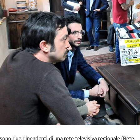
Days
Locarno F
LOCATION GUIDE
Mostra I
e
Cinemato
FILM DATABASE
Toronto I
Festa de
BOOK DATABASE
Torino Fi
David di
NEWS
Nastri d
Premio S
CASTING
STRUME
EVENTI, SPECIALI
Location 
Anteprime in Piemonte
Location
TFI Torino Film Industry - Production
Newslet
Days
Lavora c
Avenue Cove - Erasmus +
ent Fund
Stage - T
Guarda che storia!
Elenco O
La Grazia - Immagini e location della
affidame
Torino di Paolo Sorrentino
sono due dipendenti di una rete televisiva regionale (Rete