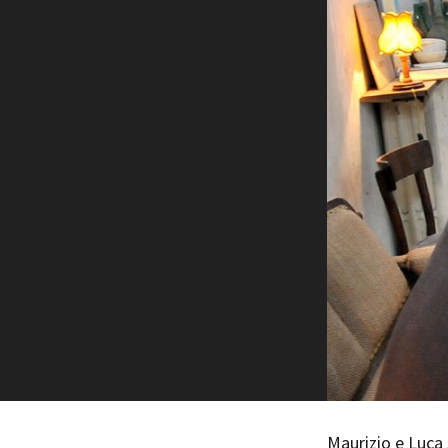
Rete regionale
Bilancio sociale
Amministrazione trasparent
Bandi e gare
Sostenibilità ambientale
SERVIZI
Servizi generali
Location scouting
Spazi nella sede FCTP
Sala Casting
Sala Paolo Tenna
FILM FUNDS
Piemonte Film Tv Fund
Piemonte Film Tv Developm
Piemonte Doc Film Fund
Short Film Fund
Maurizio e Luca 