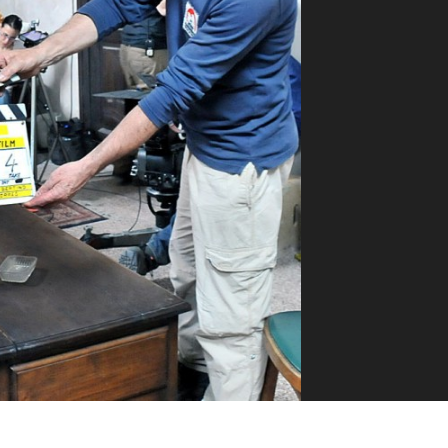
ilm Festival
nternazionale d’Arte
grafica Venezia
nternational Film Festival
l Cinema di Roma
lm Festival
 Donatello
’Argento
olinas
NTI
- Accedi al tuo profilo
 - Nuovo utente
ter
on noi
irocini - Scuola e Lavoro
peratori Economici per
nto lavori in economia