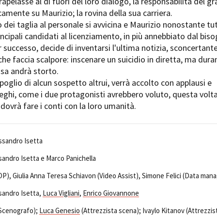
trapelasse al di fuori del loro dialogo, la responsabilità del g
amente su Maurizio; la rovina della sua carriera.
o dei taglia al personale si avvicina e Maurizio nonostante tu
rincipali candidati al licenziamento, in più annebbiato dal bis
r successo, decide di inventarsi l'ultima notizia, sconcertante
he faccia scalpore: inscenare un suicidio in diretta, ma dura
osa andrà storto.
 spoglio di alcun sospetto altrui, verrà accolto con applausi e
leghi, come i due protagonisti avrebbero voluto, questa volt
 dovrà fare i conti con la loro umanità.
ssandro Isetta
sandro Isetta e Marco Panichella
P), Giulia Anna Teresa Schiavon (Video Assist), Simone Felici (Data mana
sandro Isetta,
Luca Vigliani
,
Enrico Giovannone
(Scenografo);
Luca Genesio
(Attrezzista scena); Ivaylo Kitanov (Attrezzis