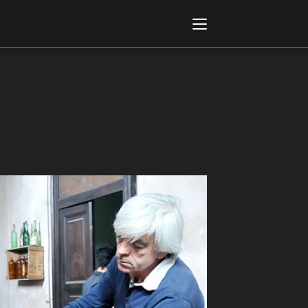
Italiano
English
AL, MARKETS, AWARDS
ional Film Festival Rotterdam
 Internationalen
piele Berlin
 de Cannes
m Festival - Bio to B Industry