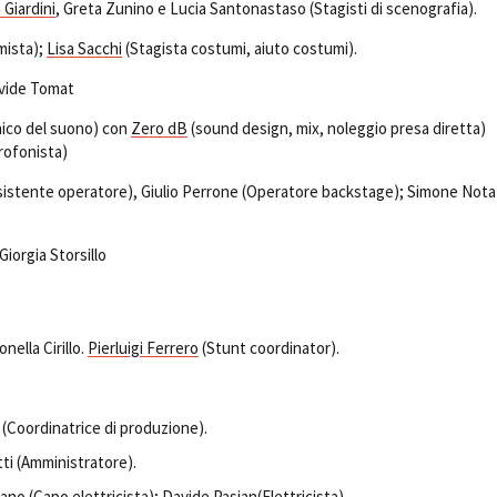
 Giardini
, Greta Zunino e Lucia Santonastaso (Stagisti di scenografia).
ista);
Lisa Sacchi
(Stagista costumi, aiuto costumi).
avide Tomat
ico del suono) con
Zero dB
(sound design, mix, noleggio presa diretta)
rofonista)
istente operatore), Giulio Perrone (Operatore backstage); Simone Nota
iorgia Storsillo
onella Cirillo.
Pierluigi Ferrero
(Stunt coordinator).
(Coordinatrice di produzione).
ti (Amministratore).
no (Capo elettricista);
Davide Pasian
(Elettricista).