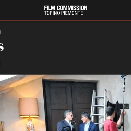
I
s
PRODUCTION GUIDE
FESTIV
Società di produzione
Internat
Strutture di servizio
Berlinale
Filmfests
Professionisti
Festival
Attrici-Attori
Biografil
Beginners