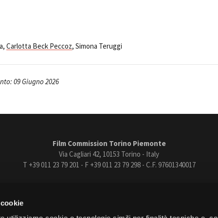
ra,
Carlotta Beck Peccoz
, Simona Teruggi
to: 09 Giugno 2026
Film Commission Torino Piemonte
Via Cagliari 42, 10153 Torino - Italy
T +39 011 23 79 201 - F +39 011 23 79 298 - C.F. 97601340017
trasparente
Bandi e gare
Contatti
Privacy
Cookie policy
Whistle
 cookie
book
Instagram
Youtube
Vimeo