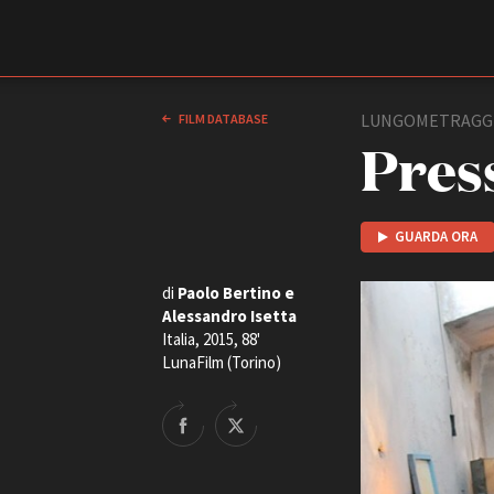
Film Commission
Torino Piemonte
LUNGOMETRAGG
FILM DATABASE
Pres
GUARDA ORA
di
Paolo Bertino e
Alessandro Isetta
Italia, 2015, 88'
ABOUT
LunaFilm (Torino)
Chi siamo
Storia della Fondazione
Contatti
La sede
Partner