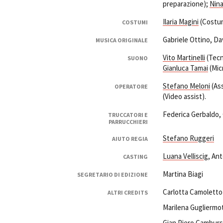
preparazione);
Nina
Ilaria Magini
(Costum
COSTUMI
Gabriele Ottino, D
MUSICA ORIGINALE
Vito Martinelli
(Tecn
SUONO
Gianluca Tamai
(Mic
Stefano Meloni
(Ass
OPERATORE
(Video assist).
Federica Gerbaldo, G
TRUCCATORI E
PARRUCCHIERI
Stefano Ruggeri
AIUTO REGIA
Luana Velliscig
, Ant
CASTING
Martina Biagi
SEGRETARIO DI EDIZIONE
Carlotta Camoletto 
ALTRI CREDITS
Marilena Gugliermot
Gian Piero Cambursa