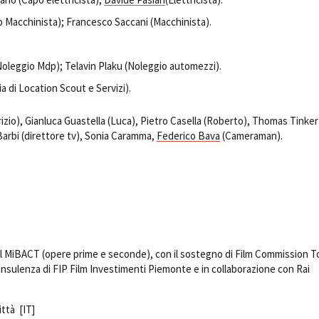
o Macchinista); Francesco Saccani (Macchinista).
oleggio Mdp); Telavin Plaku (Noleggio automezzi).
a di Location Scout e Servizi).
zio), Gianluca Guastella (Luca), Pietro Casella (Roberto), Thomas Tinker
arbi (direttore tv), Sonia Caramma,
Federico Bava
(Cameraman).
el MiBACT (opere prime e seconde), con il sostegno di Film Commission T
nsulenza di FIP Film Investimenti Piemonte e in collaborazione con Rai
ittà [IT]