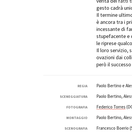
verità dei fatti 
gesto cadrà unic
Il termine ultim
è ancora tra i p
incessante di fa
stupefacente e c
le riprese qualc
Il loro servizio,
ovazioni dai col
però il successo
Paolo Bertino e Ale
REGIA
Paolo Bertino, Ales
SCENEGGIATURA
Federico Torres
(DO
FOTOGRAFIA
Paolo Bertino, Ales
MONTAGGIO
Francesco Boerio 
SCENOGRAFIA