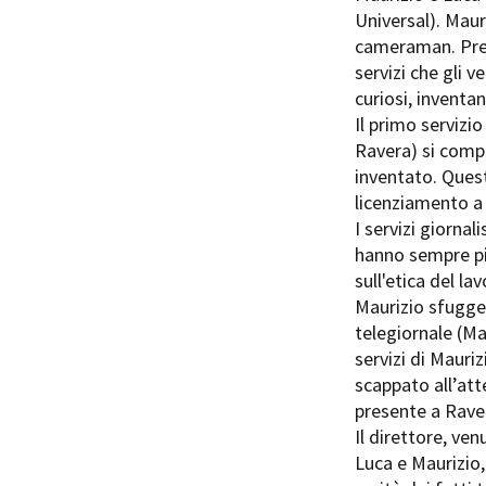
Universal). Maur
cameraman. Preo
servizi che gli v
curiosi, inventan
Il primo servizi
Ravera) si compl
Amministrazione trasparente
B
inventato. Ques
licenziamento a 
I servizi giorna
hanno sempre pi
sull'etica del l
Maurizio sfugge
telegiornale (Ma
servizi di Mauri
scappato all’att
presente a Rave
Il direttore, ven
Luca e Maurizio,