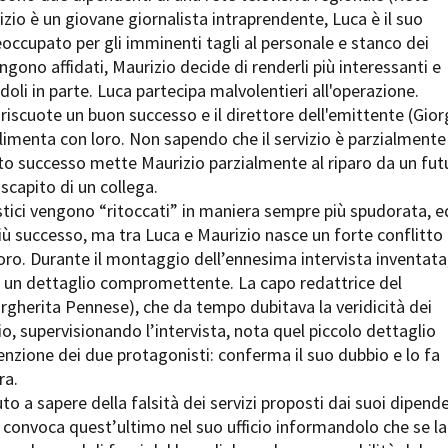
Open Day
izio è un giovane giornalista intraprendente, Luca è il suo
Ciak in TOur!
ccupato per gli imminenti tagli al personale e stanco dei
engono affidati, Maurizio decide di renderli più interessanti e
doli in parte. Luca partecipa malvolentieri all'operazione.
o riscuote un buon successo e il direttore dell'emittente (Gior
imenta con loro. Non sapendo che il servizio è parzialmente
andi e gare
Contatti
Privacy
Cookie policy
Whistleblowing
Credi
to successo mette Maurizio parzialmente al riparo da un fut
scapito di un collega.
listici vengono “ritoccati” in maniera sempre più spudorata, e
ù successo, ma tra Luca e Maurizio nasce un forte conflitto
avoro. Durante il montaggio dell’ennesima intervista inventata
 un dettaglio compromettente. La capo redattrice del
rgherita Pennese), che da tempo dubitava la veridicità dei
zio, supervisionando l’intervista, nota quel piccolo dettaglio
enzione dei due protagonisti: conferma il suo dubbio e lo fa
ra.
uto a sapere della falsità dei servizi proposti dai suoi dipend
 convoca quest’ultimo nel suo ufficio informandolo che se la