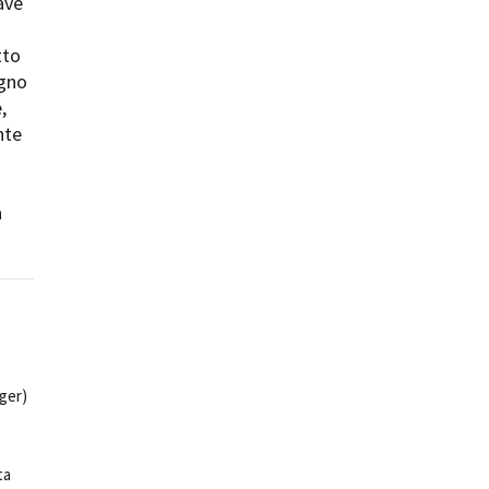
rave
tto
ogno
,
nte
a
ger)
ta