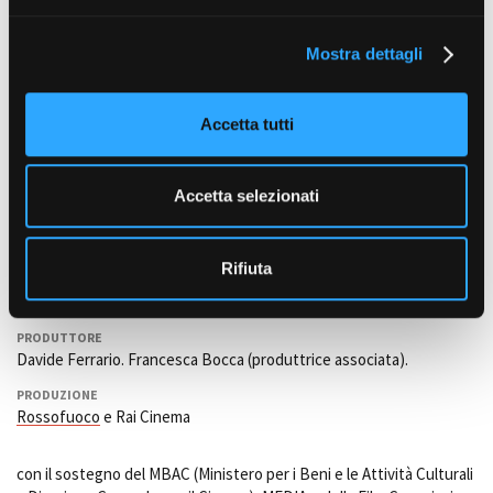
e
Daniele Sepe
l
SUONO
Mostra dettagli
c
Gianni Sardo;
Vito Martinelli
(Sound Designer) con Zero dB
o
n
OPERATORE
Accetta tutti
Ezio Gamba
s
e
ALTRI CREDITS
n
Marzia Milanesi - Comunicazione per il Cinema (Ufficio stampa)
Accetta selezionati
s
DIRETTORE DI PRODUZIONE
o
Federico Mazzola,
Emanuela Minoli
Rifiuta
PRODUZIONE ESECUTIVA
Ladis Zanini
PRODUTTORE
Davide Ferrario. Francesca Bocca (produttrice associata).
PRODUZIONE
Rossofuoco
e Rai Cinema
con il sostegno del MBAC (Ministero per i Beni e le Attività Culturali