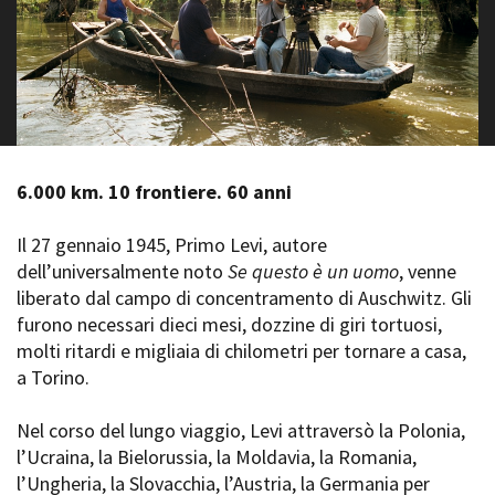
La Grazia - Immagini e
Rete regionale
location della Torino di Paolo
Bilancio sociale
Sorrentino
Amministrazione
Open Day
trasparente
Ciak in TOur!
Bandi e gare
Sostenibilità ambientale
FESTIVAL, MARKETS,
AWARDS
6.000 km. 10 frontiere. 60 anni
SERVIZI
International Film Festival
Servizi generali
Rotterdam
Il 27 gennaio 1945, Primo Levi, autore
Location scouting
Berlinale Internationalen
dell’universalmente noto
Se questo è un uomo
, venne
Filmfestspiele Berlin
Spazi nella sede FCTP
liberato dal campo di concentramento di Auschwitz. Gli
Festival de Cannes
Sala Casting
furono necessari dieci mesi, dozzine di giri tortuosi,
Biografilm Festival - Bio to B
Sala Paolo Tenna
Industry Days
molti ritardi e migliaia di chilometri per tornare a casa,
Locarno Film Festival
a Torino.
FILM FUNDS
Mostra Internazionale d’Arte
Piemonte Film Tv Fund
Cinematografica Venezia
Nel corso del lungo viaggio, Levi attraversò la Polonia,
Piemonte Film Tv
Toronto International Film
l’Ucraina, la Bielorussia, la Moldavia, la Romania,
Development Fund
Festival
l’Ungheria, la Slovacchia, l’Austria, la Germania per
Piemonte Doc Film Fund
Festa del Cinema di Roma