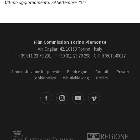
Ultimo aggiornamento: 29 Settembre 2017
Film Commission Torino Piemonte
Via Cagliari 42, 10153 Torino - Italy
T +39 011 23 79 201 - F +39 011 23 79 298 - C.F. 97601340017
Amministrazione trasparente
Bandi e gare
Contatti
Privacy
Cookie policy
Whistleblowing
Credits
book
Instagram
Youtube
Vimeo
Torino
Regione Piemonte