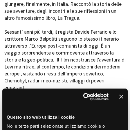
giungere, finalmente, in Italia. Raccontò la storia delle
Short Film Fund
Torino Film Festival
sue avventure, degli incontri e le sue riflessioni in un
David di Donatello
altro famosissimo libro, La Tregua.
PRODUCTION GUIDE
Nastri d’Argento
Società di produzione
Premio Solinas
Sessant’ anni più tardi, il regista Davide Ferrario e lo
Strutture di servizio
scrittore Marco Belpoliti seguono lo stesso itinerario
Professionisti
STRUMENTI
attraverso l’Europa post-comunista di oggi. È un
Attrici-Attori
Location - Accedi al tuo
viaggio sorprendente e commovente attraverso la
Beginners
profilo
storia e la geo-politica. Il film ricostruisce l’avventura di
Location - Nuovo utente
Levi ma ritrae, al contempo, le condizioni dei moderni
LOCATION GUIDE
Newsletter
europei, visitando i resti dell’impero sovietico,
Lavora con noi
Chernobyl, raduni neo-nazisti, villaggi di poveri
FILM DATABASE
Stage - Tirocini - Scuola e
Lavoro
emigranti…
Elenco Operatori Economici
BOOK DATABASE
per affidamento lavori in
economia
La strada di Levi
è un road movie senza attori.
NEWS
“Noi, come Primo Levi allora, viviamo oggi al
Questo sito web utilizza i cookie
termine di una tregua... Per Levi si trattava della tregua
CASTING
Noi e terze parti selezionate utilizziamo cookie o
tra la fine della Seconda Guerra Mondiale e l’inizio della