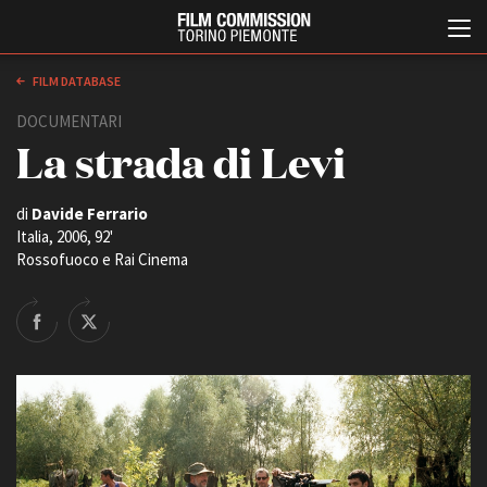
FILM DATABASE
DOCUMENTARI
La strada di Levi
di
Davide Ferrario
Italia, 2006, 92'
Rossofuoco e Rai Cinema
Italiano
English
ABOUT
EVENTI, SPECIALI
Chi siamo
Anteprime in Piemonte
Storia della Fondazione
TFI Torino Film Industry -
Production Days
Contatti
Avenue Cove - Erasmus +
La sede
Guarda che storia!
Partner