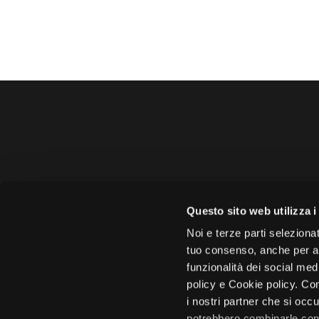
Amministrazione 
Questo sito web utilizza i
Face
Noi e terze parti selezionat
tuo consenso, anche per alt
funzionalità dei social med
policy e Cookie policy. Con
i nostri partner che si occu
Città di 
potrebbero combinarle con 