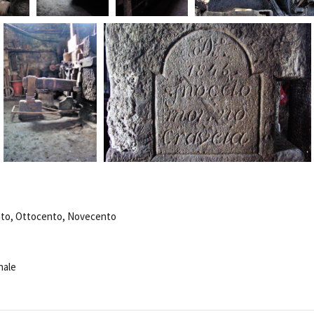
Days
Locarno F
LOCATION GUIDE
Mostra I
e
Cinemato
FILM DATABASE
Toronto I
Festa de
BOOK DATABASE
Torino Fi
David di
NEWS
Nastri d
Premio S
CASTING
STRUME
EVENTI, SPECIALI
Location 
Anteprime in Piemonte
nto, Ottocento, Novecento
Location
TFI Torino Film Industry - Production
Newslet
Days
Lavora c
Avenue Cove - Erasmus +
ent Fund
nale
Stage - T
Guarda che storia!
Elenco O
La Grazia - Immagini e location della
affidame
Torino di Paolo Sorrentino