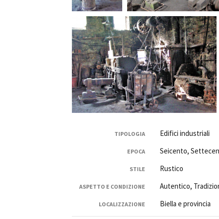
Rete regionale
Bilancio sociale
Amministrazione trasparent
Bandi e gare
Sostenibilità ambientale
SERVIZI
Servizi generali
Location scouting
Spazi nella sede FCTP
Sala Casting
Edifici industriali
TIPOLOGIA
Sala Paolo Tenna
Seicento, Settece
EPOCA
FILM FUNDS
Rustico
STILE
Piemonte Film Tv Fund
Piemonte Film Tv Developm
Autentico, Tradizio
ASPETTO E CONDIZIONE
Piemonte Doc Film Fund
Biella e provincia
LOCALIZZAZIONE
Short Film Fund