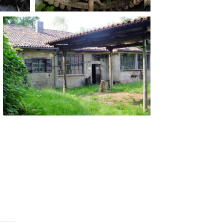
ilm Festival
nternazionale d’Arte
grafica Venezia
nternational Film Festival
l Cinema di Roma
lm Festival
 Donatello
’Argento
olinas
NTI
- Accedi al tuo profilo
 - Nuovo utente
ter
on noi
irocini - Scuola e Lavoro
peratori Economici per
nto lavori in economia