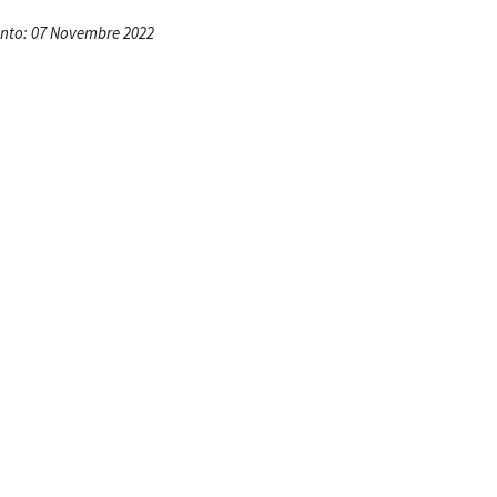
Open Day
nto: 07 Novembre 2022
Ciak in TOur!
andi e gare
Contatti
Privacy
Cookie policy
Whistleblowing
Credi