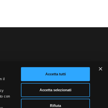
blowing
Credits
Accetta tutti
 il
Accetta selezionati
acy
ito con
Rifiuta
uo