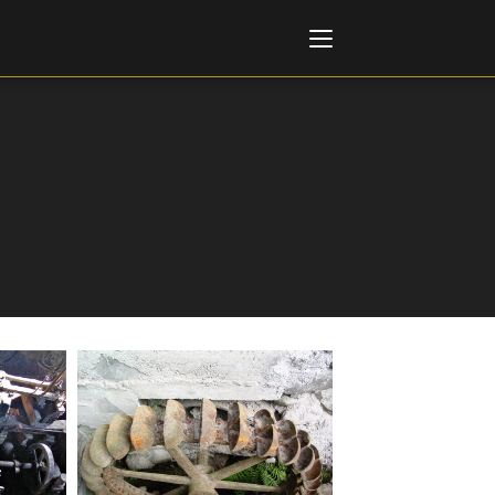
Italiano
English
AL, MARKETS, AWARDS
ional Film Festival Rotterdam
 Internationalen
piele Berlin
 de Cannes
m Festival - Bio to B Industry