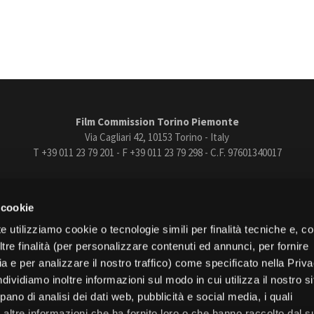
Film Commission Torino Piemonte
Via Cagliari 42, 10153 Torino - Italy
T +39 011 23 79 201 - F +39 011 23 79 298 - C.F. 97601340017
trasparente
Bandi e gare
Contatti
Privacy
Cookie policy
Whistle
 cookie
book
Instagram
Youtube
Vimeo
e utilizziamo cookie o tecnologie simili per finalità tecniche e, con
re finalità (per personalizzare contenuti ed annunci, per fornire
ia e per analizzare il nostro traffico) come specificato nella Priv
dividiamo inoltre informazioni sul modo in cui utilizza il nostro s
pano di analisi dei dati web, pubblicità e social media, i quali
Torino
altre informazioni che ha fornito loro o che hanno raccolto dal s