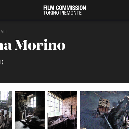
IALI
na Morino
I)
PRODUCTION GUIDE
FESTIV
Società di produzione
Internat
Strutture di servizio
Berlinale
Filmfests
Professionisti
Festival
Attrici-Attori
Biografil
Beginners