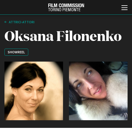
ATTRICI-ATTORI
Oksana Filonenko
SHOWREEL
Italiano
English
ABOUT
EVENTI, SPECIALI
Chi siamo
Anteprime in Piemonte
Storia della Fondazione
TFI Torino Film Industry -
Production Days
Contatti
Avenue Cove - Erasmus +
La sede
Guarda che storia!
Partner