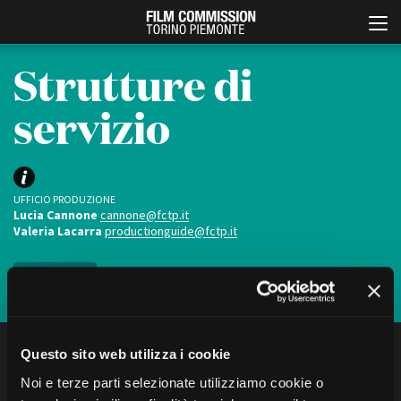
Strutture di
servizio
UFFICIO PRODUZIONE
Lucia Cannone
cannone@fctp.it
Valeria Lacarra
productionguide@fctp.it
Italiano
English
Iscriviti
ABOUT
EVENTI, SPECIALI
Chi siamo
Anteprime in Piemonte
Storia della Fondazione
TFI Torino Film Industry -
Production Days
FILTRA
CERCA
Contatti
Questo sito web utilizza i cookie
Avenue Cove - Erasmus +
La sede
Noi e terze parti selezionate utilizziamo cookie o
Guarda che storia!
Partner