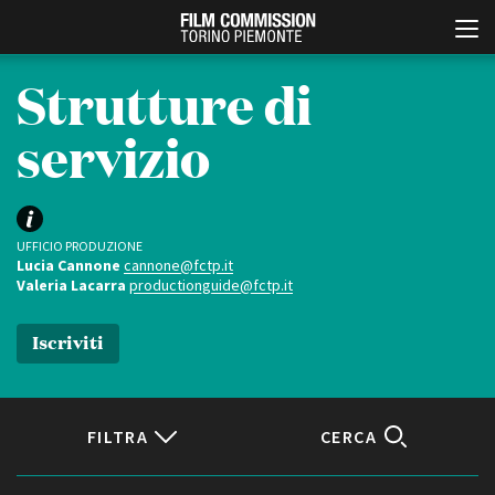
Strutture di
servizio
UFFICIO PRODUZIONE
Lucia Cannone
cannone@fctp.it
Valeria Lacarra
productionguide@fctp.it
Italiano
English
Iscriviti
ABOUT
EVENTI, SPECIALI
Chi siamo
Anteprime in Piemonte
Storia della Fondazione
TFI Torino Film Industry -
Production Days
FILTRA
CERCA
Contatti
Avenue Cove - Erasmus +
La sede
Guarda che storia!
Partner