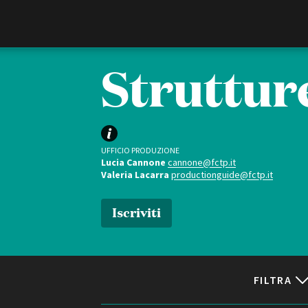
Film Commission
Torino Piemonte
Strutture
UFFICIO PRODUZIONE
Lucia Cannone
cannone@fctp.it
Valeria Lacarra
productionguide@fctp.it
Iscriviti
ABOUT
Chi siamo
Storia della Fondazione
Contatti
FILTRA
La sede
Partner