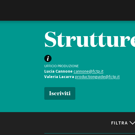
Film Commission
Torino Piemonte
Strutture
UFFICIO PRODUZIONE
Lucia Cannone
cannone@fctp.it
Valeria Lacarra
productionguide@fctp.it
Iscriviti
ABOUT
Chi siamo
Storia della Fondazione
Contatti
FILTRA
La sede
Partner