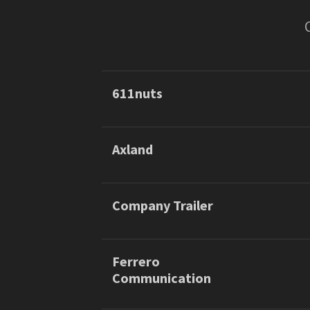
Rete regionale
Localizzazione
Bilancio sociale
Torino e provincia
Amministrazione trasparent
Alessandria e provincia
Bandi e gare
Asti e provincia
Sostenibilità ambientale
611nuts
Cuneo e provincia
SERVIZI
Servizi generali
Attività
Location scouting
Axland
Agenzie di casting
Spazi nella sede FCTP
Agenzie di comunicazione stampa
Sala Casting
e social
Sala Paolo Tenna
Company Trailer
Agenzie di pubblicità
Animali di scena
FILM FUNDS
Archivi, teche
Piemonte Film Tv Fund
Ferrero
Assicurazioni
Piemonte Film Tv Developm
Communication
Piemonte Doc Film Fund
Associazioni professionali
Short Film Fund
Catering