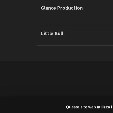
Colonne sonore (composizione,
realizzazione, licensing)
Glance Production
Copisteria grafica
Costruzioni e allestimenti
Diritti d'autore
Little Bull
Amministrazione trasparente
B
Amministrazione 
Questo sito web utilizza i