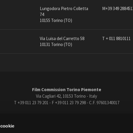
etc...)
Open Day
Laboratorio di post-produzione
Noleggio mezzi pesanti (tecnic
Lungodora Pietro Colletta
M+39 349 288451
(post-produzione e montaggio
Ciak in TOur!
di servizio per il set)
74
video, post-produzione e
10155 Torino (TO)
Noleggio piattaforme aeree,
missaggio audio)
cherry picker
NCC - Noleggio con conducente
Noleggio riscaldatori, gruppi
Noleggio arredamento e props
Via Luisa del Carretto 58
T + 011 8810111
elettrogeni
andi e gare
Contatti
Privacy
Cookie policy
Whistleblowing
Credi
10131 Torino (TO)
FILTRA
RESET
Film Commission Torino Piemonte
Via Cagliari 42, 10153 Torino - Italy
T +39 011 23 79 201 - F +39 011 23 79 298 - C.F. 97601340017
trasparente
Bandi e gare
Contatti
Privacy
Cookie policy
Whistle
 cookie