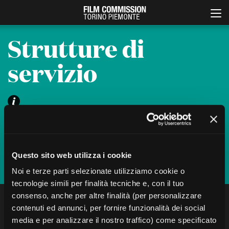
Strutture di
servizio
UFFICIO PRODUZIONE
Lucia Cannone
cannone@fctp.it
Valeria Lacarra
productionguide@fctp.it
Italiano
English
Questo sito web utilizza i cookie
Iscriviti
ABOUT
EVENTI, SPECIALI
Noi e terze parti selezionate utilizziamo cookie o
Chi siamo
Anteprime in Piemonte
tecnologie simili per finalità tecniche e, con il tuo
Storia della Fondazione
TFI Torino Film Industry -
consenso, anche per altre finalità (per personalizzare
Production Days
FILTRA
CERCA
Contatti
contenuti ed annunci, per fornire funzionalità dei social
Avenue Cove - Erasmus +
La sede
media e per analizzare il nostro traffico) come specificato
Guarda che storia!
Partner