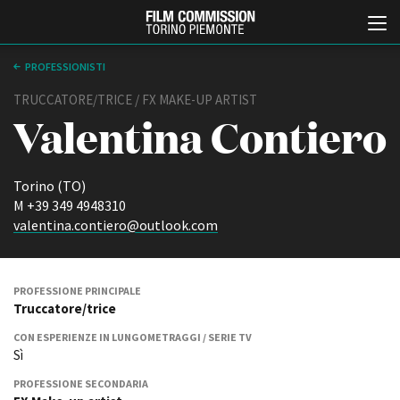
PROFESSIONISTI
TRUCCATORE/TRICE / FX MAKE-UP ARTIST
Valentina Contiero
Torino (TO)
M +39 349 4948310
valentina.contiero@outlook.com
Italiano
English
ABOUT
EVENTI, SPECIALI
PROFESSIONE PRINCIPALE
Truccatore/trice
Chi siamo
Anteprime in Piemonte
Storia della Fondazione
TFI Torino Film Industry -
CON ESPERIENZE IN LUNGOMETRAGGI / SERIE TV
Production Days
Contatti
Sì
Avenue Cove - Erasmus +
La sede
PROFESSIONE SECONDARIA
Guarda che storia!
Partner