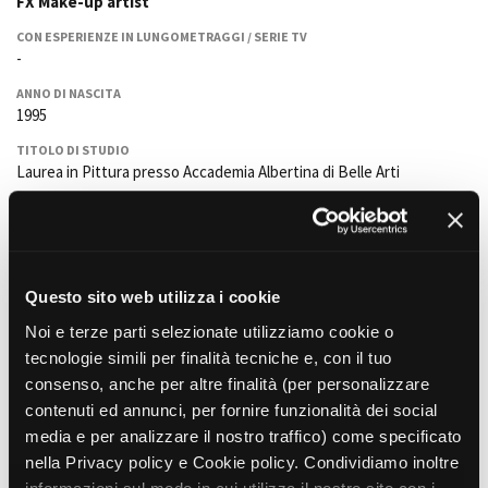
FX Make-up artist
La Grazia - Immagini e
Rete regionale
location della Torino di Paolo
CON ESPERIENZE IN LUNGOMETRAGGI / SERIE TV
Bilancio sociale
Sorrentino
-
Amministrazione
Open Day
trasparente
ANNO DI NASCITA
Ciak in TOur!
1995
Bandi e gare
Sostenibilità ambientale
TITOLO DI STUDIO
FESTIVAL, MARKETS,
Laurea in Pittura presso Accademia Albertina di Belle Arti
AWARDS
SERVIZI
International Film Festival
FORMAZIONE PROFESSIONALE
Servizi generali
Rotterdam
Corso annuale make-up presso MBA presso Making Beauty
Location scouting
Berlinale Internationalen
Academy
Filmfestspiele Berlin
Master in SFX make-up presso MBA presso Making Beauty
Spazi nella sede FCTP
Festival de Cannes
Academy
Questo sito web utilizza i cookie
Sala Casting
Biografilm Festival - Bio to B
Sala Paolo Tenna
Noi e terze parti selezionate utilizziamo cookie o
Industry Days
LINGUE DI LAVORO
tecnologie simili per finalità tecniche e, con il tuo
Italiano, inglese, francese
Locarno Film Festival
FILM FUNDS
consenso, anche per altre finalità (per personalizzare
Mostra Internazionale d’Arte
PRINCIPALI PROGETTI REALIZZATI COME PROFESSIONE PRINCIPALE
Piemonte Film Tv Fund
contenuti ed annunci, per fornire funzionalità dei social
Cinematografica Venezia
Chi sono io
- 2025 - lungometraggio - Roberto Gasparro - 35MM
Piemonte Film Tv
media e per analizzare il nostro traffico) come specificato
Toronto International Film
Lo stesso fuoco
- 2024 - web series - Elena Rotari - D.R. movies
Development Fund
Festival
nella Privacy policy e Cookie policy. Condividiamo inoltre
Milarepa
- 2024 - lungometraggio - Louis Nero - L’Altro Film -
Piemonte Doc Film Fund
Festa del Cinema di Roma