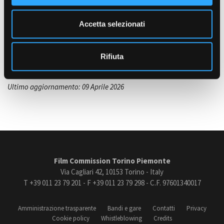
e
LUNGOMETRAGGI
The big Mother
n
Accetta selezionati
Antonello Altamura, Italia, 2023, 74'
s
Amministrazione trasparente
Company Ciak di Carmagnola e
o
Associazione Ma.Dì.
Bandi e gare
Rifiuta
Contatti
Privacy
Cookie policy
Ultimo aggiornamento: 09 Aprile 2026
Whistleblowing
Credits
Film Commission Torino Piemonte
Via Cagliari 42, 10153 Torino - Italy
T +39 011 23 79 201 - F +39 011 23 79 298 - C.F. 97601340017
Amministrazione trasparente
Bandi e gare
Contatti
Privacy
Cookie policy
Whistleblowing
Credits