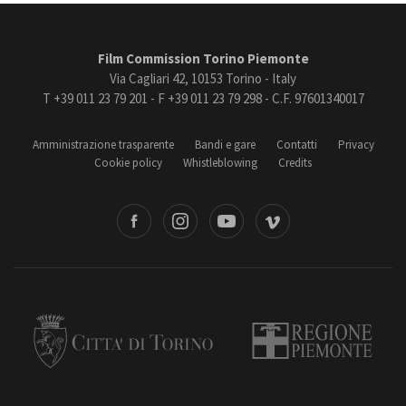
Film Commission Torino Piemonte
Via Cagliari 42, 10153 Torino - Italy
T +39 011 23 79 201 - F +39 011 23 79 298 - C.F. 97601340017
Amministrazione trasparente
Bandi e gare
Contatti
Privacy
Cookie policy
Whistleblowing
Credits
book
Instagram
Youtube
Vimeo
Torino
Regione Piemonte