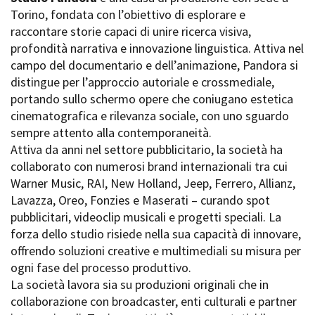
La Grazia - Immagini e
Torino, fondata con l’obiettivo di esplorare e
Rete regionale
location della Torino di Paolo
raccontare storie capaci di unire ricerca visiva,
Bilancio sociale
Sorrentino
profondità narrativa e innovazione linguistica. Attiva nel
Amministrazione
Open Day
trasparente
campo del documentario e dell’animazione, Pandora si
Ciak in TOur!
Bandi e gare
distingue per l’approccio autoriale e crossmediale,
Sostenibilità ambientale
portando sullo schermo opere che coniugano estetica
FESTIVAL, MARKETS,
cinematografica e rilevanza sociale, con uno sguardo
AWARDS
SERVIZI
sempre attento alla contemporaneità.
International Film Festival
Servizi generali
Rotterdam
Attiva da anni nel settore pubblicitario, la società ha
Location scouting
Berlinale Internationalen
collaborato con numerosi brand internazionali tra cui
Filmfestspiele Berlin
Spazi nella sede FCTP
Warner Music, RAI, New Holland, Jeep, Ferrero, Allianz,
Festival de Cannes
Sala Casting
Lavazza, Oreo, Fonzies e Maserati – curando spot
Biografilm Festival - Bio to B
Sala Paolo Tenna
pubblicitari, videoclip musicali e progetti speciali. La
Industry Days
forza dello studio risiede nella sua capacità di innovare,
Locarno Film Festival
FILM FUNDS
offrendo soluzioni creative e multimediali su misura per
Mostra Internazionale d’Arte
Piemonte Film Tv Fund
ogni fase del processo produttivo.
Cinematografica Venezia
Piemonte Film Tv
La società lavora sia su produzioni originali che in
Toronto International Film
Development Fund
Festival
collaborazione con broadcaster, enti culturali e partner
Piemonte Doc Film Fund
Festa del Cinema di Roma