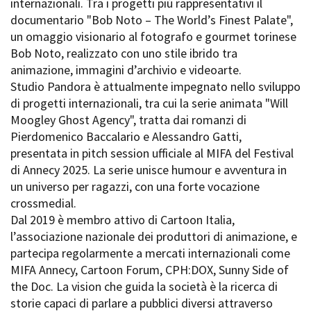
internazionali. Tra i progetti più rappresentativi il
Short Film Fund
Torino Film Festival
documentario "Bob Noto – The World’s Finest Palate",
David di Donatello
un omaggio visionario al fotografo e gourmet torinese
PRODUCTION GUIDE
Nastri d’Argento
Bob Noto, realizzato con uno stile ibrido tra
Società di produzione
Premio Solinas
animazione, immagini d’archivio e videoarte.
Strutture di servizio
Studio Pandora è attualmente impegnato nello sviluppo
Professionisti
STRUMENTI
di progetti internazionali, tra cui la serie animata "Will
Attrici-Attori
Location - Accedi al tuo
Moogley Ghost Agency", tratta dai romanzi di
Beginners
profilo
Pierdomenico Baccalario e Alessandro Gatti,
Location - Nuovo utente
presentata in pitch session ufficiale al MIFA del Festival
LOCATION GUIDE
Newsletter
di Annecy 2025. La serie unisce humour e avventura in
Lavora con noi
un universo per ragazzi, con una forte vocazione
FILM DATABASE
Stage - Tirocini - Scuola e
crossmedial.
Lavoro
Dal 2019 è membro attivo di Cartoon Italia,
Elenco Operatori Economici
BOOK DATABASE
l’associazione nazionale dei produttori di animazione, e
per affidamento lavori in
economia
partecipa regolarmente a mercati internazionali come
NEWS
MIFA Annecy, Cartoon Forum, CPH:DOX, Sunny Side of
the Doc. La vision che guida la società è la ricerca di
CASTING
storie capaci di parlare a pubblici diversi attraverso