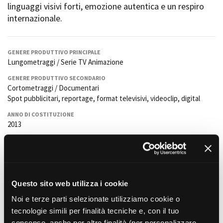
linguaggi visivi forti, emozione autentica e un respiro
internazionale.
Amministrazione trasparente
Bandi e gare
GENERE PRODUTTIVO PRINCIPALE
Contatti
Lungometraggi / Serie TV Animazione
Privacy
GENERE PRODUTTIVO SECONDARIO
Cookie policy
Cortometraggi / Documentari
Whistleblowing
Spot pubblicitari, reportage, format televisivi, videoclip, digital
Credits
ANNO DI COSTITUZIONE
2013
LINGUE DI LAVORO
Italiano,inglese,
REFERENTE OPERATIVO
Francesco Catarinolo
Questo sito web utilizza i cookie
EMAIL REFERENTE OPERATIVO
Noi e terze parti selezionate utilizziamo cookie o
francesco@studiopandora.it
tecnologie simili per finalità tecniche e, con il tuo
PRINCIPALI PROGETTI REALIZZATI
consenso, anche per altre finalità (per personalizzare