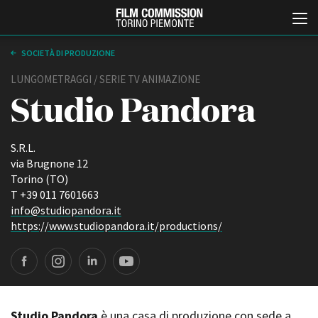
SOCIETÀ DI PRODUZIONE
LUNGOMETRAGGI / SERIE TV ANIMAZIONE
Studio Pandora
S.R.L.
via Brugnone 12
Torino (TO)
Italiano
English
T +39 011 7601663
info@studiopandora.it
https://www.studiopandora.it/productions/
ABOUT
EVENTI, SPECIALI
Chi siamo
Anteprime in Piemonte
Storia della Fondazione
TFI Torino Film Industry -
Production Days
Contatti
Avenue Cove - Erasmus +
La sede
Guarda che storia!
Studio Pandora
è una casa di produzione con sede a
Partner