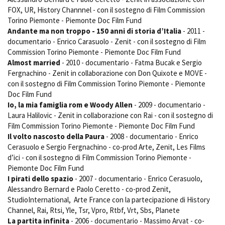
FOX, UR, History Channnel - con il sostegno di Film Commission
Torino Piemonte - Piemonte Doc Film Fund
Andante ma non troppo - 150 anni di storia d’Italia
- 2011 -
documentario - Enrico Carasuolo - Zenit - con il sostegno di Film
Commission Torino Piemonte - Piemonte Doc Film Fund
Almost married
- 2010 - documentario - Fatma Bucak e Sergio
Fergnachino - Zenit in collaborazione con Don Quixote e MOVE -
con il sostegno di Film Commission Torino Piemonte - Piemonte
Doc Film Fund
Io, la mia famiglia rom e Woody Allen
- 2009 - documentario -
Laura Halilovic - Zenit in collaborazione con Rai - con il sostegno di
Film Commission Torino Piemonte - Piemonte Doc Film Fund
Il volto nascosto della Paura
- 2008 - documentario - Enrico
Cerasuolo e Sergio Fergnachino - co-prod Arte, Zenit, Les Films
d’ici - con il sostegno di Film Commission Torino Piemonte -
Piemonte Doc Film Fund
I pirati dello spazio
- 2007 - documentario - Enrico Cerasuolo,
Alessandro Bernard e Paolo Ceretto - co-prod Zenit,
StudioInternational, Arte France con la partecipazione di History
Channel, Rai, Rtsi, Yle, Tsr, Vpro, Rtbf, Vrt, Sbs, Planete
La partita infinita
- 2006 - documentario - Massimo Arvat - co-