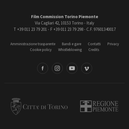
Film Commission Torino Piemonte
Via Cagliari 42, 10153 Torino - Italy
T +39 011 23 79 201 - F +39 011 23 79 298 - C.F. 97601340017
Amministrazione trasparente
Bandi e gare
Contatti
Privacy
Cookie policy
Whistleblowing
Credits
book
Instagram
Youtube
Vimeo
Torino
Regione Piemonte