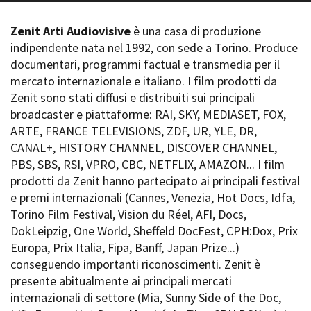
La Grazia - Immagini e
Rete regionale
location della Torino di Paolo
Zenit Arti Audiovisive
è una casa di produzione
Bilancio sociale
Sorrentino
indipendente nata nel 1992, con sede a Torino. Produce
Amministrazione
Open Day
trasparente
documentari, programmi factual e transmedia per il
Ciak in TOur!
Bandi e gare
mercato internazionale e italiano. I film prodotti da
Sostenibilità ambientale
Zenit sono stati diffusi e distribuiti sui principali
FESTIVAL, MARKETS,
broadcaster e piattaforme: RAI, SKY, MEDIASET, FOX,
AWARDS
SERVIZI
ARTE, FRANCE TELEVISIONS, ZDF, UR, YLE, DR,
International Film Festival
Servizi generali
Rotterdam
CANAL+, HISTORY CHANNEL, DISCOVER CHANNEL,
Location scouting
Berlinale Internationalen
PBS, SBS, RSI, VPRO, CBC, NETFLIX, AMAZON... I film
Filmfestspiele Berlin
Spazi nella sede FCTP
prodotti da Zenit hanno partecipato ai principali festival
Festival de Cannes
Sala Casting
e premi internazionali (Cannes, Venezia, Hot Docs, Idfa,
Biografilm Festival - Bio to B
Sala Paolo Tenna
Torino Film Festival, Vision du Réel, AFI, Docs,
Industry Days
DokLeipzig, One World, Sheffeld DocFest, CPH:Dox, Prix
Locarno Film Festival
FILM FUNDS
Europa, Prix Italia, Fipa, Banff, Japan Prize...)
Mostra Internazionale d’Arte
Piemonte Film Tv Fund
conseguendo importanti riconoscimenti. Zenit è
Cinematografica Venezia
Piemonte Film Tv
presente abitualmente ai principali mercati
Toronto International Film
Development Fund
Festival
internazionali di settore (Mia, Sunny Side of the Doc,
Piemonte Doc Film Fund
Festa del Cinema di Roma