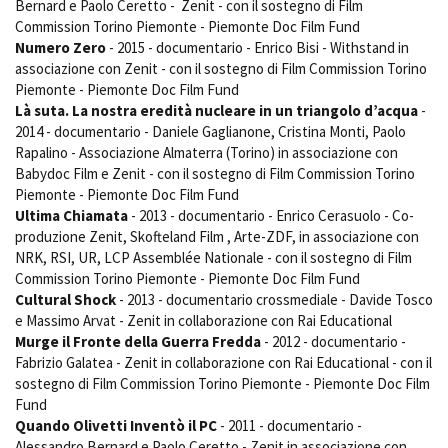
Bernard e Paolo Ceretto - Zenit - con il sostegno di Film
Commission Torino Piemonte - Piemonte Doc Film Fund
Numero Zero
- 2015 - documentario - Enrico Bisi - Withstand in
associazione con Zenit - con il sostegno di Film Commission Torino
Piemonte - Piemonte Doc Film Fund
Là suta. La nostra eredità nucleare in un triangolo d’acqua
-
2014 - documentario - Daniele Gaglianone, Cristina Monti, Paolo
Rapalino - Associazione Almaterra (Torino) in associazione con
Babydoc Film e Zenit - con il sostegno di Film Commission Torino
Piemonte - Piemonte Doc Film Fund
Ultima Chiamata
- 2013 - documentario - Enrico Cerasuolo - Co-
produzione Zenit, Skofteland Film , Arte-ZDF, in associazione con
NRK, RSI, UR, LCP Assemblée Nationale - con il sostegno di Film
Commission Torino Piemonte - Piemonte Doc Film Fund
Cultural Shock
- 2013 - documentario crossmediale - Davide Tosco
e Massimo Arvat - Zenit in collaborazione con Rai Educational
Murge il Fronte della Guerra Fredda
- 2012 - documentario -
Fabrizio Galatea - Zenit in collaborazione con Rai Educational - con il
sostegno di Film Commission Torino Piemonte - Piemonte Doc Film
Fund
Quando Olivetti Inventò il PC
- 2011 - documentario -
Alessandro Bernard e Paolo Ceretto - Zenit in associazione con