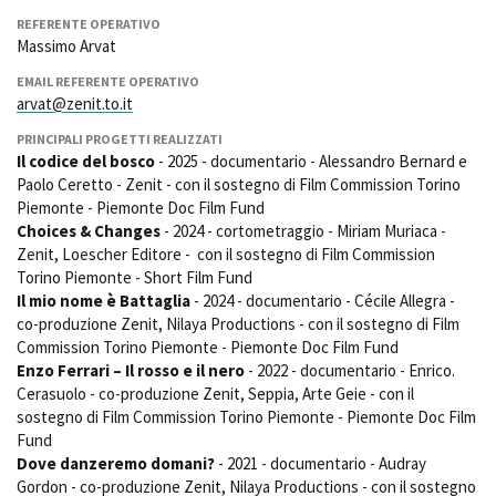
REFERENTE OPERATIVO
Massimo Arvat
Amministrazione trasparente
EMAIL REFERENTE OPERATIVO
arvat@zenit.to.it
Bandi e gare
Contatti
PRINCIPALI PROGETTI REALIZZATI
Privacy
Il codice del bosco
- 2025 - documentario - Alessandro Bernard e
Cookie policy
Paolo Ceretto - Zenit - con il sostegno di Film Commission Torino
Whistleblowing
Piemonte - Piemonte Doc Film Fund
Choices & Changes
- 2024 - cortometraggio - Miriam Muriaca -
Credits
Zenit, Loescher Editore - con il sostegno di Film Commission
Torino Piemonte - Short Film Fund
Il mio nome è Battaglia
- 2024 - documentario - Cécile Allegra -
co-produzione Zenit, Nilaya Productions - con il sostegno di Film
Commission Torino Piemonte - Piemonte Doc Film Fund
Enzo Ferrari – Il rosso e il nero
- 2022 - documentario - Enrico.
Cerasuolo - co-produzione Zenit, Seppia, Arte Geie - con il
sostegno di Film Commission Torino Piemonte - Piemonte Doc Film
Fund
Dove danzeremo domani?
- 2021 - documentario - Audray
Gordon - co-produzione Zenit, Nilaya Productions - con il sostegno