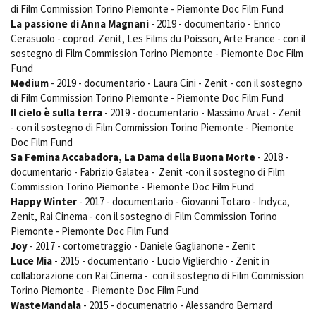
di Film Commission Torino Piemonte - Piemonte Doc Film Fund
La passione di Anna Magnani
- 2019 - documentario - Enrico
Cerasuolo - coprod. Zenit, Les Films du Poisson, Arte France - con il
sostegno di Film Commission Torino Piemonte - Piemonte Doc Film
Fund
Medium
- 2019 - documentario - Laura Cini - Zenit - con il sostegno
di Film Commission Torino Piemonte - Piemonte Doc Film Fund
Il cielo è sulla terra
- 2019 - documentario - Massimo Arvat - Zenit
- con il sostegno di Film Commission Torino Piemonte - Piemonte
Doc Film Fund
Sa Femina Accabadora, La Dama della Buona Morte
- 2018 -
documentario - Fabrizio Galatea - Zenit -con il sostegno di Film
Commission Torino Piemonte - Piemonte Doc Film Fund
Happy Winter
- 2017 - documentario - Giovanni Totaro - Indyca,
Zenit, Rai Cinema - con il sostegno di Film Commission Torino
Piemonte - Piemonte Doc Film Fund
Joy
- 2017 - cortometraggio - Daniele Gaglianone - Zenit
Luce Mia
- 2015 - documentario - Lucio Viglierchio - Zenit in
collaborazione con Rai Cinema - con il sostegno di Film Commission
Torino Piemonte - Piemonte Doc Film Fund
WasteMandala
- 2015 - documenatrio - Alessandro Bernard