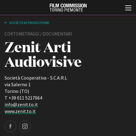
SOCIETÀ DI PRODUZIONE
CORTOMETRAGGI / DOCUMENTARI
Zenit Arti
Audiovisive
Società Cooperativa - S.C.A.R.L
Italiano
English
via Salerno 1
Torino (TO)
T +39 011 5217064
ABOUT
EVENTI, SPECIALI
info@zenit.to.it
Chi siamo
Anteprime in Piemonte
www.zenit.to.it
Storia della Fondazione
TFI Torino Film Industry -
Production Days
Contatti
Avenue Cove - Erasmus +
La sede
Guarda che storia!
Partner