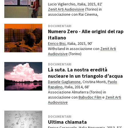
Lucio Viglierchio, Italia, 2015, 82'
Zenit Arti Audiovisive
(Torino) in
associazione con Rai Cinema,
DOCUMENTARI
Numero Zero - Alle origini del rap
italiano
Enrico Bisi
, Italia, 2015, 90'
Withstand in associazione con
Zenit Arti
Audiovisive
(Torino)
DOCUMENTARI
Là suta. La nostra eredità
nucleare in un triangolo d’acqua
Daniele Gaglianone
, Cristina Monti,
Paolo
Rapalino
, Italia, 2014, 68'
Associazione Almaterra (Torino) in
associazione con
Babydoc Film
e
Zenit Arti
Audiovisive
DOCUMENTARI
Ultima chiamata
Enrico Cerasuolo
, Italia-Norvergia, 2013, 52'