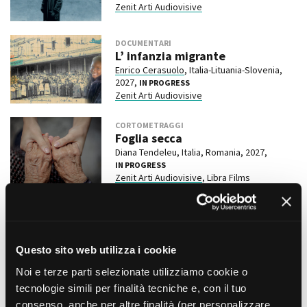
Zenit Arti Audiovisive
DOCUMENTARI
L’ infanzia migrante
Enrico Cerasuolo
, Italia-Lituania-Slovenia,
2027,
IN PROGRESS
Zenit Arti Audiovisive
CORTOMETRAGGI
Foglia secca
Diana Tendeleu, Italia, Romania, 2027,
IN PROGRESS
Zenit Arti Audiovisive
, Libra Films
DOCUMENTARI
Queerinale: chi si prenderà cura
di me?
Matteo Castellino, Italia, 2026,
IN PROGRESS
Questo sito web utilizza i cookie
Stefilm International
Noi e terze parti selezionate utilizziamo cookie o
tecnologie simili per finalità tecniche e, con il tuo
DOCUMENTARI
consenso, anche per altre finalità (per personalizzare