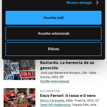
Mostra dettagli
c
DOCUMENTARI
Il mio nome è Battaglia
o
Cécile Allegra, Italia, Francia, 2024, 52'
n
Zenit Arti Audiovisive
, Nilaya Productions
Accetta tutti
s
e
DOCUMENTARI
n
Accetta selezionati
La luna sott’acqua
s
Alessandro Negrini, Italia, Slovenia, 2023, 75'
o
Casablanca Film, RTV Slovenia,
Incandenza
Film
Rifiuta
DOCUMENTARI
Bastardo. La herencia de un
genocida
José Luis Navarrete Rovano, Cile - Italia -
Svezia, 2023, 80'
Stefilm International
DOCUMENTARI
Enzo Ferrari: il rosso e il nero
Enrico Cerasuolo
, Italia - Francia, 2022, 52'
Zenit Arti Audiovisive
, Seppia Film, Arte