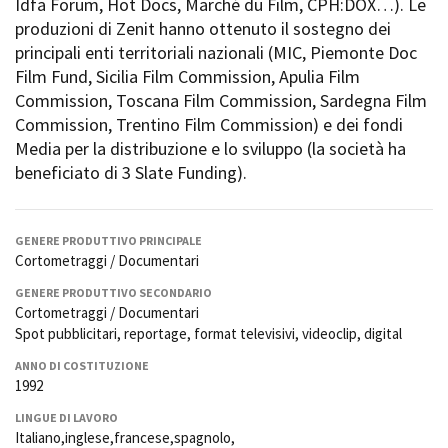
Idfa Forum, Hot Docs, Marché du Film, CPH:DOX…). Le
Short Film Fund
Torino Film Festival
produzioni di Zenit hanno ottenuto il sostegno dei
David di Donatello
principali enti territoriali nazionali (MIC, Piemonte Doc
PRODUCTION GUIDE
Nastri d’Argento
Film Fund, Sicilia Film Commission, Apulia Film
Società di produzione
Premio Solinas
Commission, Toscana Film Commission, Sardegna Film
Strutture di servizio
Commission, Trentino Film Commission) e dei fondi
Professionisti
STRUMENTI
Media per la distribuzione e lo sviluppo (la società ha
Attrici-Attori
Location - Accedi al tuo
beneficiato di 3 Slate Funding).
Beginners
profilo
Location - Nuovo utente
LOCATION GUIDE
Newsletter
GENERE PRODUTTIVO PRINCIPALE
Lavora con noi
Cortometraggi / Documentari
FILM DATABASE
Stage - Tirocini - Scuola e
GENERE PRODUTTIVO SECONDARIO
Lavoro
Cortometraggi / Documentari
Elenco Operatori Economici
BOOK DATABASE
Spot pubblicitari, reportage, format televisivi, videoclip, digital
per affidamento lavori in
economia
ANNO DI COSTITUZIONE
NEWS
1992
LINGUE DI LAVORO
CASTING
Italiano,inglese,francese,spagnolo,