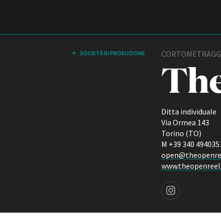
Film Commission
Torino Piemonte
CORTOMETRAGGI
SOCIETÀ DI PRODUZIONE
The
Ditta individuale
Via Ormea 143
Torino (TO)
M +39 340 494035
open@theopenree
ABOUT
www.theopenreel
Chi siamo
Storia della Fondazione
Instagram page
Contatti
La sede
Partner