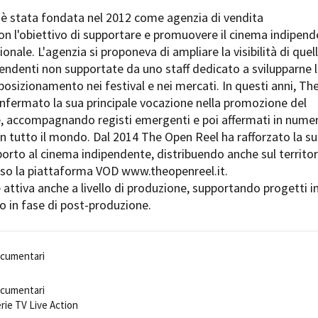
Days
è stata fondata nel 2012 come agenzia di vendita
Locarno F
LOCATION GUIDE
on l'obiettivo di supportare e promuovere il cinema indipen
Mostra I
e
zionale. L'agenzia si proponeva di ampliare la visibilità di quel
Cinemato
FILM DATABASE
endenti non supportate da uno staff dedicato a svilupparne 
Toronto I
l posizionamento nei festival e nei mercati. In questi anni, Th
Festa de
BOOK DATABASE
nfermato la sua principale vocazione nella promozione del
Torino Fi
, accompagnando registi emergenti e poi affermati in nume
David di
NEWS
o in tutto il mondo. Dal 2014 The Open Reel ha rafforzato la s
Nastri d
orto al cinema indipendente, distribuendo anche sul territor
Premio S
CASTING
erso la piattaforma VOD www.theopenreel.it.
attiva anche a livello di produzione, supportando progetti i
STRUME
EVENTI, SPECIALI
 o in fase di post-produzione.
Location 
Anteprime in Piemonte
Location
TFI Torino Film Industry - Production
Newslet
Days
ocumentari
Lavora c
Avenue Cove - Erasmus +
ent Fund
Stage - T
Guarda che storia!
ocumentari
Elenco O
La Grazia - Immagini e location della
affidame
rie TV Live Action
Torino di Paolo Sorrentino