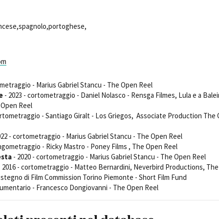
Open Day
Ciak in TOur!
rancese,spagnolo,portoghese,
om
andi e gare
Contatti
Privacy
Cookie policy
Whistleblowing
Credi
ometraggio - Marius Gabriel Stancu - The Open Reel
e
- 2023 - cortometraggio - Daniel Nolasco - Rensga Filmes, Lula e a Balei
 Open Reel
ortometraggio - Santiago Giralt - Los Griegos, Associate Production The
022 - cortometraggio - Marius Gabriel Stancu - The Open Reel
ungometraggio - Ricky Mastro - Poney Films , The Open Reel
esta
- 2020 - cortometraggio - Marius Gabriel Stancu - The Open Reel
 2016 - cortometraggio - Matteo Bernardini, Neverbird Productions, The
ostegno di Film Commission Torino Piemonte - Short Film Fund
cumentario - Francesco Dongiovanni - The Open Reel