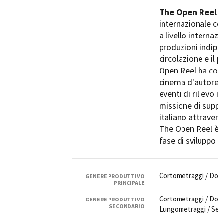
Rete regionale
The Open Reel
Bilancio sociale
internazionale c
Amministrazione trasparent
a livello interna
Bandi e gare
produzioni indip
Sostenibilità ambientale
circolazione e i
Open Reel ha co
SERVIZI
cinema d'autore
Servizi generali
eventi di riliev
Location scouting
missione di supp
Spazi nella sede FCTP
italiano attrav
Sala Casting
The Open Reel è 
Sala Paolo Tenna
fase di sviluppo
FILM FUNDS
Piemonte Film Tv Fund
Cortometraggi / D
GENERE PRODUTTIVO
PRINCIPALE
Piemonte Film Tv Developm
Piemonte Doc Film Fund
Cortometraggi / D
GENERE PRODUTTIVO
SECONDARIO
Short Film Fund
Lungometraggi / Se