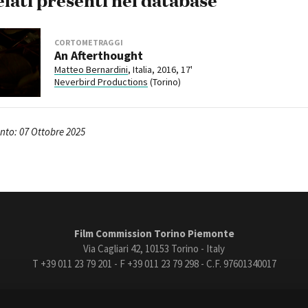
elati presenti nel database
CORTOMETRAGGI
An Afterthought
Matteo Bernardini
, Italia, 2016, 17'
Neverbird Productions
(Torino)
to: 07 Ottobre 2025
Film Commission Torino Piemonte
Via Cagliari 42, 10153 Torino - Italy
T +39 011 23 79 201 - F +39 011 23 79 298 - C.F. 97601340017
trasparente
Bandi e gare
Contatti
Privacy
Cookie policy
Whistle