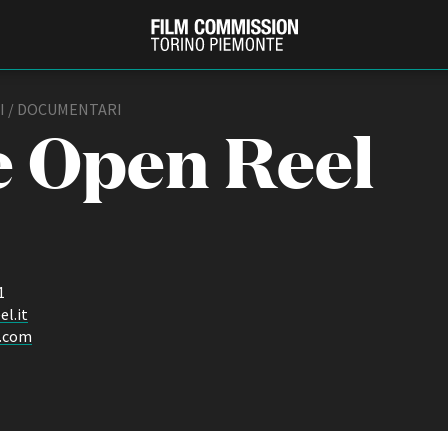
 / DOCUMENTARI
 Open Reel
1
l.it
PRODUCTION GUIDE
FESTIV
.com
Società di produzione
Internat
Strutture di servizio
Berlinale
Filmfests
Professionisti
Festival
Attrici-Attori
Biografil
Beginners