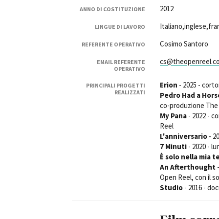
2012
ANNO DI COSTITUZIONE
Italiano,inglese,f
LINGUE DI LAVORO
Cosimo Santoro
REFERENTE OPERATIVO
cs@theopenreel.c
EMAIL REFERENTE
OPERATIVO
Amministrazione trasparente
B
Erion
- 2025 - cort
PRINCIPALI PROGETTI
REALIZZATI
Pedro Had a Hors
co-produzione The
My Pana
- 2022 - c
Reel
L'anniversario
- 2
7 Minuti
- 2020 - l
È solo nella mia t
An Afterthought
-
Open Reel, con il s
Studio
- 2016 - do