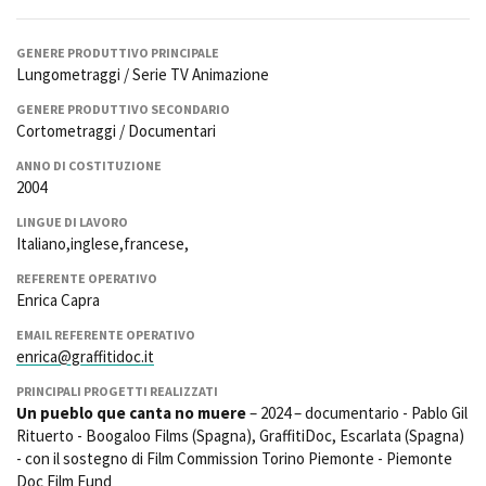
Short Film Fund
Torino Film Festival
David di Donatello
GENERE PRODUTTIVO PRINCIPALE
PRODUCTION GUIDE
Lungometraggi / Serie TV Animazione
Nastri d’Argento
Società di produzione
Premio Solinas
GENERE PRODUTTIVO SECONDARIO
Strutture di servizio
Cortometraggi / Documentari
Professionisti
STRUMENTI
ANNO DI COSTITUZIONE
Attrici-Attori
Location - Accedi al tuo
2004
Beginners
profilo
LINGUE DI LAVORO
Location - Nuovo utente
Italiano,inglese,francese,
LOCATION GUIDE
Newsletter
Lavora con noi
REFERENTE OPERATIVO
Enrica Capra
FILM DATABASE
Stage - Tirocini - Scuola e
Lavoro
EMAIL REFERENTE OPERATIVO
Elenco Operatori Economici
BOOK DATABASE
enrica@graffitidoc.it
per affidamento lavori in
economia
PRINCIPALI PROGETTI REALIZZATI
NEWS
Un pueblo que canta no muere
– 2024 – documentario - Pablo Gil
Rituerto - Boogaloo Films (Spagna), GraffitiDoc, Escarlata (Spagna)
- con il sostegno di Film Commission Torino Piemonte - Piemonte
CASTING
Doc Film Fund