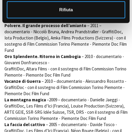
Europe for Sale
– 2014 – documentario - Andreas Pichler -
o
GraffitiDoc, Point du Jour (Francia), RAI Cinema, ARTE France - con
Rifiuta
il sostegno di Film Commission Torino Piemonte - Piemonte Doc
Film Fund
Polvere. Il grande processo dell’amianto
– 2011 –
documentario - Niccolò Bruna, Andrea Prandstraller - GraffitiDoc,
Iota Production (Belgio), Amka Films Productions (Svizzera) - con il
sostegno di Film Commission Torino Piemonte - Piemonte Doc Film
Fund
Oro Splendente. Ritorno in Cambogia
– 2010 - documentario -
Giovanni Donfrancesco -
GraffitiDoc, Altara Films - con il sostegno di Film Commission Torino
Piemonte - Piemonte Doc Film Fund
Vacanze di Guerra
– 2010 – documentario - Alessandro Rossetto -
GraffitiDoc - con il sostegno di Film Commission Torino Piemonte -
Piemonte Doc Film Fund
La montagna magica
–2009 – documentario - Danielle Jaeggi -
GraffitiDoc, Les Films d’Ici (Francia), Louise Production (Svizzera),
ARTE GEIE, SSR-SRG Idée Suisse, TSR, DRS - con il sostegno di Film
Commission Torino Piemonte - Piemonte Doc Film Fund
La faccia del cattivo
– 2005 – documentario - Davide Tosco -
GraffitiDoc, Les Films d’Ici (Francia), Néon Rouge (Belgio) - con il