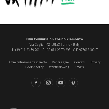
Film Commission Torino Piemonte
Via Cagliari 42, 10153 Torino - Italy
T +39 011 23 79 201 - F +39 011 23 79 298 - C.F. 97601340017
Amministrazione trasparente
Bandi e gare
Contatti
Privacy
Cookie policy
Whistleblowing
Credits
book
Instagram
Youtube
Vimeo