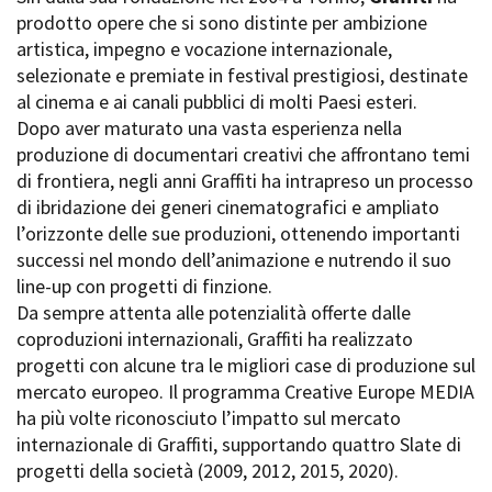
La Grazia - Immagini e
prodotto opere che si sono distinte per ambizione
Rete regionale
location della Torino di Paolo
artistica, impegno e vocazione internazionale,
Bilancio sociale
Sorrentino
selezionate e premiate in festival prestigiosi, destinate
Amministrazione
Open Day
trasparente
al cinema e ai canali pubblici di molti Paesi esteri.
Ciak in TOur!
Bandi e gare
Dopo aver maturato una vasta esperienza nella
Sostenibilità ambientale
produzione di documentari creativi che affrontano temi
FESTIVAL, MARKETS,
di frontiera, negli anni Graffiti ha intrapreso un processo
AWARDS
SERVIZI
di ibridazione dei generi cinematografici e ampliato
International Film Festival
Servizi generali
Rotterdam
l’orizzonte delle sue produzioni, ottenendo importanti
Location scouting
Berlinale Internationalen
successi nel mondo dell’animazione e nutrendo il suo
Filmfestspiele Berlin
Spazi nella sede FCTP
line-up con progetti di finzione.
Festival de Cannes
Sala Casting
Da sempre attenta alle potenzialità offerte dalle
Biografilm Festival - Bio to B
Sala Paolo Tenna
coproduzioni internazionali, Graffiti ha realizzato
Industry Days
progetti con alcune tra le migliori case di produzione sul
Locarno Film Festival
FILM FUNDS
mercato europeo. Il programma Creative Europe MEDIA
Mostra Internazionale d’Arte
Piemonte Film Tv Fund
ha più volte riconosciuto l’impatto sul mercato
Cinematografica Venezia
Piemonte Film Tv
internazionale di Graffiti, supportando quattro Slate di
Toronto International Film
Development Fund
Festival
progetti della società (2009, 2012, 2015, 2020).
Piemonte Doc Film Fund
Festa del Cinema di Roma