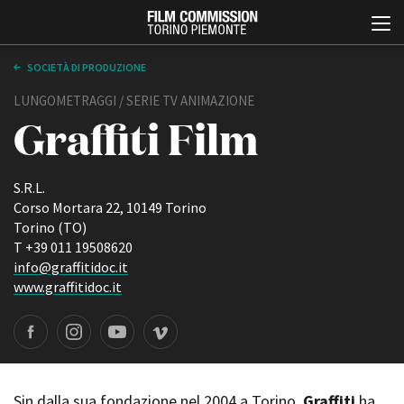
SOCIETÀ DI PRODUZIONE
LUNGOMETRAGGI / SERIE TV ANIMAZIONE
Graffiti Film
S.R.L.
Corso Mortara 22, 10149 Torino
Torino (TO)
Italiano
English
T +39 011 19508620
info@graffitidoc.it
www.graffitidoc.it
ABOUT
EVENTI, SPECIALI
Chi siamo
Anteprime in Piemonte
Storia della Fondazione
TFI Torino Film Industry -
Production Days
Contatti
Avenue Cove - Erasmus +
La sede
Guarda che storia!
Sin dalla sua fondazione nel 2004 a Torino,
Graffiti
ha
Partner