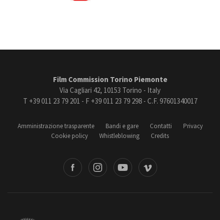
Film Commission Torino Piemonte
Via Cagliari 42, 10153 Torino - Italy
T +39 011 23 79 201 - F +39 011 23 79 298 - C.F. 97601340017
Amministrazione trasparente
Bandi e gare
Contatti
Privacy
Cookie policy
Whistleblowing
Credits
book
Instagram
Youtube
Vimeo