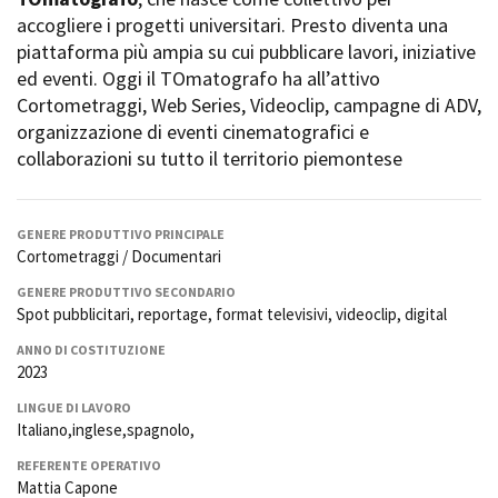
La Grazia - Immagini e
Rete regionale
accogliere i progetti universitari. Presto diventa una
location della Torino di Paolo
Bilancio sociale
piattaforma più ampia su cui pubblicare lavori, iniziative
Sorrentino
Amministrazione
ed eventi. Oggi il TOmatografo ha all’attivo
Open Day
trasparente
Cortometraggi, Web Series, Videoclip, campagne di ADV,
Ciak in TOur!
Bandi e gare
organizzazione di eventi cinematografici e
Sostenibilità ambientale
collaborazioni su tutto il territorio piemontese
FESTIVAL, MARKETS,
AWARDS
SERVIZI
International Film Festival
Servizi generali
Rotterdam
GENERE PRODUTTIVO PRINCIPALE
Location scouting
Berlinale Internationalen
Cortometraggi / Documentari
Filmfestspiele Berlin
Spazi nella sede FCTP
GENERE PRODUTTIVO SECONDARIO
Festival de Cannes
Sala Casting
Spot pubblicitari, reportage, format televisivi, videoclip, digital
Biografilm Festival - Bio to B
Sala Paolo Tenna
Industry Days
ANNO DI COSTITUZIONE
2023
Locarno Film Festival
FILM FUNDS
Mostra Internazionale d’Arte
LINGUE DI LAVORO
Piemonte Film Tv Fund
Cinematografica Venezia
Italiano,inglese,spagnolo,
Piemonte Film Tv
Toronto International Film
Development Fund
REFERENTE OPERATIVO
Festival
Mattia Capone
Piemonte Doc Film Fund
Festa del Cinema di Roma