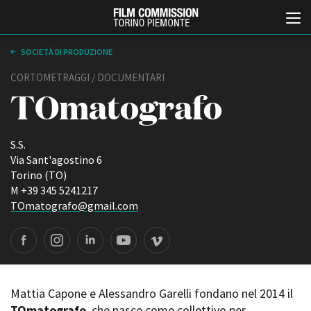
SOCIETÀ DI PRODUZIONE
CORTOMETRAGGI / DOCUMENTARI
TOmatografo
S.S.
Via Sant'agostino 6
Torino (TO)
Italiano
English
M +39 345 5241217
TOmatografo@gmail.com
ABOUT
EVENTI, SPECIALI
Chi siamo
Anteprime in Piemonte
Storia della Fondazione
TFI Torino Film Industry -
Production Days
Contatti
Avenue Cove - Erasmus +
La sede
Mattia Capone e Alessandro Garelli fondano nel 2014 il
Guarda che storia!
Partner
TOmatografo
, che nasce come collettivo per