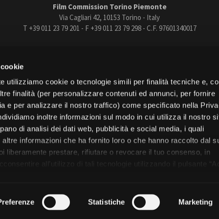
Film Commission Torino Piemonte
Via Cagliari 42, 10153 Torino - Italy
T +39 011 23 79 201 - F +39 011 23 79 298 - C.F. 97601340017
trasparente
Bandi e gare
Contatti
Privacy
Cookie policy
Whistle
 cookie
book
Instagram
Youtube
Vimeo
e utilizziamo cookie o tecnologie simili per finalità tecniche e, con
re finalità (per personalizzare contenuti ed annunci, per fornire
ia e per analizzare il nostro traffico) come specificato nella Priv
dividiamo inoltre informazioni sul modo in cui utilizza il nostro s
pano di analisi dei dati web, pubblicità e social media, i quali
Torino
altre informazioni che ha fornito loro o che hanno raccolto dal s
Regione Piemonte
uoi liberamente prestare, rifiutare o revocare il tuo consenso, in
onsentire all’utilizzo di tali tecnologie utilizzando il pulsante “A
nformativa, continui senza accettare.
© 2026 Fondazione Film Commission Torino Piemonte. Tutti i diritti riservati.
Preferenze
Statistiche
Marketing