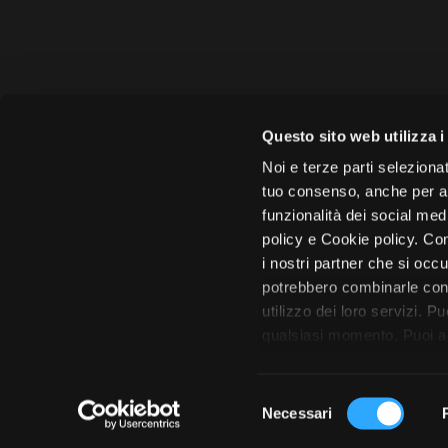
Amministrazione 
Questo sito web utilizza i
Face
Noi e terze parti selezionat
tuo consenso, anche per alt
funzionalità dei social med
policy e Cookie policy. Con
i nostri partner che si occu
Città di 
potrebbero combinarle con 
utilizzo dei loro servizi. P
qualsiasi momento. Puoi acc
tutto”. Chiudendo questa i
S
Necessari
e