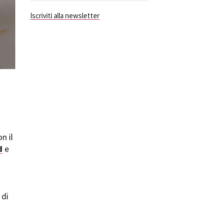
ilm Festival
Iscriviti alla newsletter
nternazionale d’Arte
grafica Venezia
nternational Film Festival
l Cinema di Roma
lm Festival
 Donatello
’Argento
olinas
NTI
on il
- Accedi al tuo profilo
d
e
 - Nuovo utente
ter
on noi
irocini - Scuola e Lavoro
 di
peratori Economici per
nto lavori in economia