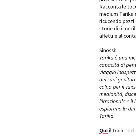
Racconta le tocca
medium Tarika di
ricucendo pezzi 
storie di riconc
affetti e al conta
Amministrazione trasparente
B
Sinossi:
Tarika è una med
capacità di pene
viaggio inaspetta
dei suoi genitori
colpa per il suic
medianità, discep
l'irrazionale e i
esplorano la dim
Tarika.
Qui
il trailer del