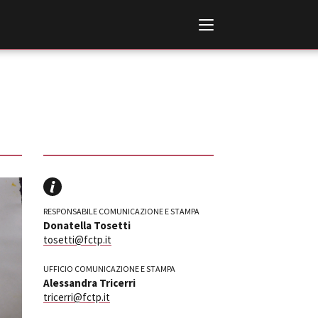
Italiano
English
RESPONSABILE COMUNICAZIONE E STAMPA
Donatella Tosetti
AL, MARKETS, AWARDS
tosetti@fctp.it
ional Film Festival Rotterdam
 Internationalen
UFFICIO COMUNICAZIONE E STAMPA
piele Berlin
Alessandra Tricerri
 de Cannes
tricerri@fctp.it
m Festival - Bio to B Industry