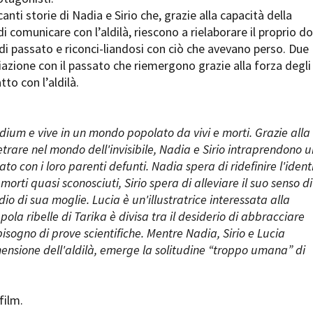
Open Day
nti storie di Nadia e Sirio che, grazie alla capacità della
Ciak in TOur!
 comunicare con l’aldilà, riescono a rielaborare il proprio do
di passato e riconci-liandosi con ciò che avevano perso. Due
iliazione con il passato che riemergono grazie alla forza degli
tto con l’aldilà.
andi e gare
Contatti
Privacy
Cookie policy
Whistleblowing
Credi
ium e vive in un mondo popolato da vivi e morti. Grazie alla
trare nel mondo dell'invisibile, Nadia e Sirio intraprendono u
to con i loro parenti defunti. Nadia spera di ridefinire l'ident
 morti quasi sconosciuti, Sirio spera di alleviare il suo senso di
idio di sua moglie. Lucia è un'illustratrice interessata alla
ola ribelle di Tarika è divisa tra il desiderio di abbracciare
l bisogno di prove scientifiche. Mentre Nadia, Sirio e Lucia
ensione dell'aldilà, emerge la solitudine “troppo umana” di
 film.