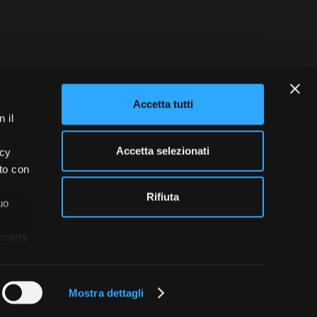
blowing
Credits
Accetta tutti
 il
Accetta selezionati
acy
ito con
Rifiuta
uo
ccetta
Mostra dettagli