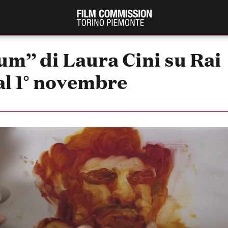
m” di Laura Cini su Rai
al 1° novembre
PRODUCTION GUIDE
FESTIV
Società di produzione
Internat
Strutture di servizio
Berlinale
Filmfests
Professionisti
Festival
Attrici-Attori
Biografil
Beginners