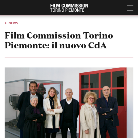
NEWS
Film Commission Torino
Piemonte: il nuovo CdA
Italiano
English
ABOUT
EVENTI, SPECIALI
Chi siamo
Anteprime in Piemonte
Storia della Fondazione
TFI Torino Film Industry -
Production Days
Contatti
Avenue Cove - Erasmus +
La sede
Guarda che storia!
Partner