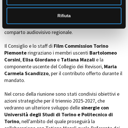
s
o
Il CdA ha inoltre
confermato Paolo Manera
nel ruolo di
Rifiuta
Direttore
, a garanzia di continuità gestionale e di una
visione coerente con gli obiettivi di sviluppo del
comparto audiovisivo regionale.
Il Consiglio e lo staff di
Film Commission Torino
Piemonte
ringraziano i membri uscenti
Bartolomeo
Corsini
,
Elisa Giordano
e
Tatiana Mazali
e la
componente uscente del Collegio dei Revisori,
Maria
Carmela Scandizzo
, per il contributo offerto durante il
mandato.
Nel corso della riunione sono stati condivisi obiettivi e
azioni strategiche per il triennio 2025-2027, che
vedranno un ulteriore sviluppo delle
sinergie con
Università degli Studi di Torino e Politecnico di
Torino
, nell’ambito del quale proseguirà la