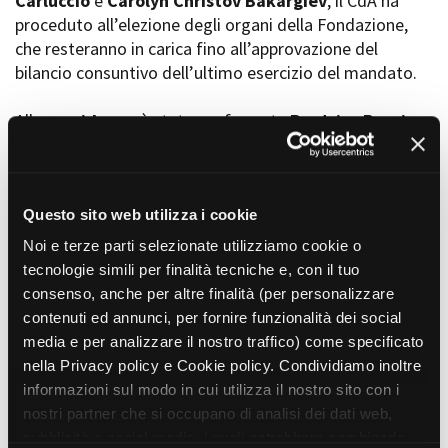
Carluccio
e
Carolyn Christov Bakargiev
, il CdA ha
proceduto all’elezione degli organi della Fondazione,
che resteranno in carica fino all’approvazione del
bilancio consuntivo dell’ultimo esercizio del mandato.
Amministrazione trasparente
Bandi e gare
Alla
presidenza
è stata confermata
Beatrice Borgia
,
Contatti
Privacy
mentre
Giulia Anastasia Carluccio
ricoprirà
Cookie policy
nuovamente la carica di
Vicepresidente
.
Whistleblowing
Credits
“
Sono felice di poter proseguire il percorso di
Questo sito web utilizza i cookie
consolidamento e crescita avviato nel 2021
– commenta
Noi e terze parti selezionate utilizziamo cookie o
Beatrice Borgia
, Presidente di Film Commission
tecnologie simili per finalità tecniche e, con il tuo
Torino Piemonte –
Ringrazio la Regione Piemonte per la
consenso, anche per altre finalità (per personalizzare
rinnovata fiducia e tutte le istituzioni che continuano a
contenuti ed annunci, per fornire funzionalità dei social
sostenerci. Nei prossimi anni, insieme a un Consiglio di
media e per analizzare il nostro traffico) come specificato
grande competenza e professionalità, lavoreremo per
nella Privacy policy e Cookie policy. Condividiamo inoltre
rafforzare ulteriormente i nostri asset strategici:
informazioni sul modo in cui utilizza il nostro sito con i
internazionalità, qualità e responsabilità. L’obiettivo è
nostri partner che si occupano di analisi dei dati web,
confermare e ampliare il ruolo di primo piano che il
pubblicità e social media, i quali potrebbero combinarle