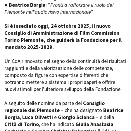
●
Beatrice Borgia
: “
Pronti a rafforzare il ruolo del
Short Film Fund
Torino Film Festival
Piemonte nell’audiovisivo internazionale
”
David di Donatello
PRODUCTION GUIDE
Nastri d’Argento
Si è insediato oggi, 24 ottobre 2025, il nuovo
Società di produzione
Premio Solinas
Consiglio di Amministrazione di Film Commission
Strutture di servizio
Torino Piemonte, che guiderà la Fondazione per il
Professionisti
STRUMENTI
mandato 2025-2029.
Attrici-Attori
Location - Accedi al tuo
Beginners
profilo
Un CdA rinnovato nel segno della continuità dei risultati
Location - Nuovo utente
raggiunti e della valorizzazione delle competenze,
LOCATION GUIDE
Newsletter
composto da figure con expertise differenti che
Lavora con noi
potranno mettere a sistema i propri saperi e offrire
FILM DATABASE
Stage - Tirocini - Scuola e
Lavoro
nuovi stimoli per l’ulteriore sviluppo della Fondazione.
Elenco Operatori Economici
BOOK DATABASE
per affidamento lavori in
A seguito delle nomine da parte del
Consiglio
economia
regionale del Piemonte
– che ha designato
Beatrice
NEWS
Borgia
,
Luca Olivetti
e
Giorgio Scianca
– e della
Città di Torino
, che ha indicato
Giulia Anastasia
CASTING