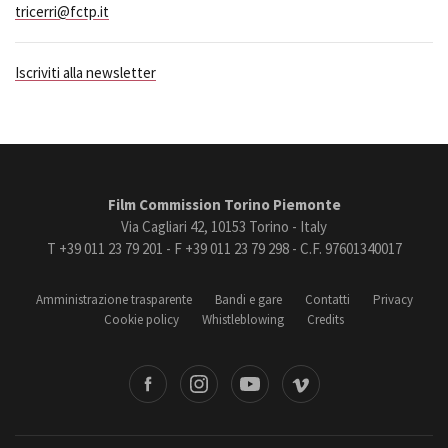
tricerri@fctp.it
Iscriviti alla newsletter
Film Commission Torino Piemonte
Via Cagliari 42, 10153 Torino - Italy
T +39 011 23 79 201 - F +39 011 23 79 298 - C.F. 97601340017
Amministrazione trasparente
Bandi e gare
Contatti
Privacy
Cookie policy
Whistleblowing
Credits
book
Instagram
Youtube
Vimeo