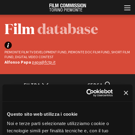
Film
database
PIEMONTE FILM TV DEVELOPMENT FUND, PIEMONTE DOC FILM FUND, SHORT FILM
FUND, DIGITAL VIDEO CONTEST
Alfonso Papa
papa@fctp.it
Italiano
English
FILTRA
CERCA
ABOUT
EVENTI, SPECIALI
Status
Chi siamo
Anteprime in Piemonte
Ci sono
1
titoli
“la sapienza”
Storia della Fondazione
TFI Torino Film Industry -
Questo sito web utilizza i cookie
Completati
TUTTE LE CATEGORIE
Production Days
Contatti
In progress
Noi e terze parti selezionate utilizziamo cookie o
Avenue Cove - Erasmus +
La sede
tecnologie simili per finalità tecniche e, con il tuo
Guarda che storia!
Partner