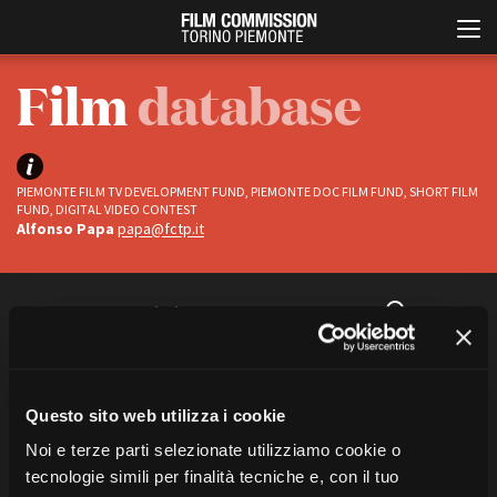
Film
database
PIEMONTE FILM TV DEVELOPMENT FUND, PIEMONTE DOC FILM FUND, SHORT FILM
FUND, DIGITAL VIDEO CONTEST
Alfonso Papa
papa@fctp.it
Italiano
English
FILTRA
CERCA
ABOUT
EVENTI, SPECIALI
Status
Chi siamo
Anteprime in Piemonte
Ci sono
1
titoli
“drive me home”
Storia della Fondazione
TFI Torino Film Industry -
Questo sito web utilizza i cookie
Completati
TUTTE LE CATEGORIE
Production Days
Contatti
Noi e terze parti selezionate utilizziamo cookie o
In progress
Avenue Cove - Erasmus +
La sede
tecnologie simili per finalità tecniche e, con il tuo
Guarda che storia!
Partner