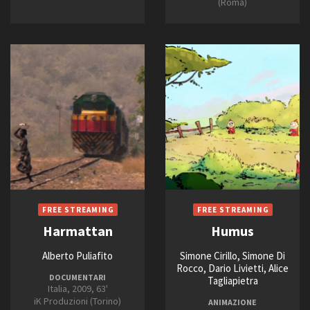
2028
(Roma)
FILTRA
RESET
Harmattan
Humus
Alberto Puliafito
Simone Cirillo, Simone Di
Rocco, Dario Livietti, Alice
DOCUMENTARI
Tagliapietra
Italia, 2009, 63'
iK Produzioni (Torino)
ANIMAZIONE