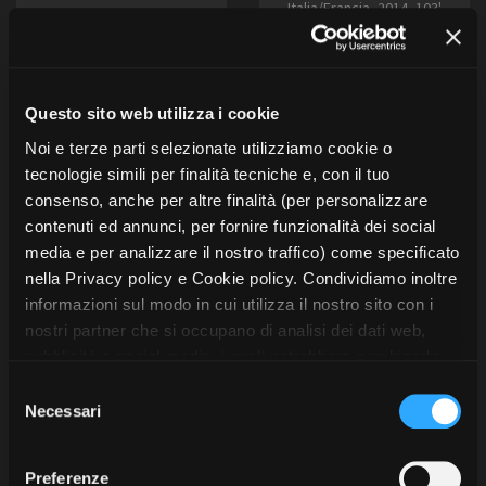
Italia/Francia, 2014, 103'
LUNGOMETRAGGI
Wildside (Roma), Paradis
Italia, 2015, 99'
Films, Rai Cinema
Bianca Film (Roma) in
collaborazione con Rai
Cinema
Questo sito web utilizza i cookie
Noi e terze parti selezionate utilizziamo cookie o
tecnologie simili per finalità tecniche e, con il tuo
consenso, anche per altre finalità (per personalizzare
contenuti ed annunci, per fornire funzionalità dei social
media e per analizzare il nostro traffico) come specificato
nella Privacy policy e Cookie policy. Condividiamo inoltre
informazioni sul modo in cui utilizza il nostro sito con i
nostri partner che si occupano di analisi dei dati web,
pubblicità e social media, i quali potrebbero combinarle
con altre informazioni che ha fornito loro o che hanno
S
raccolto dal suo utilizzo dei loro servizi. Puoi liberamente
Necessari
e
prestare, rifiutare o revocare il tuo consenso, in qualsiasi
l
Io ROM romantica
The King Dom
momento. Puoi acconsentire all’utilizzo di tali tecnologie
e
Preferenze