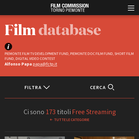
Film
database
PIEMONTE FILM TV DEVELOPMENT FUND, PIEMONTE DOC FILM FUND, SHORT FILM
FUND, DIGITAL VIDEO CONTEST
Alfonso Papa
papa@fctp.it
Italiano
English
FILTRA
CERCA
ABOUT
EVENTI, SPECIALI
Status
Chi siamo
Anteprime in Piemonte
Ci sono
173
titoli
Free Streaming
Storia della Fondazione
TFI Torino Film Industry -
Completati
TUTTE LE CATEGORIE
Production Days
Contatti
In progress
Avenue Cove - Erasmus +
La sede
Guarda che storia!
Partner