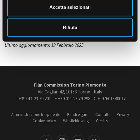
n
PREMI E FESTIVAL
Accetta selezionati
Dal 26 febbraio 2025 su Sky Documentaries e in streaming solo su
s
Now.
o
Amministrazione trasparente
Rifiuta
Bandi e gare
Contatti
Privacy
Ultimo aggiornamento: 13 Febbraio 2025
Cookie policy
Whistleblowing
Credits
Film Commission Torino Piemonte
Via Cagliari 42, 10153 Torino - Italy
T +39 011 23 79 201 - F +39 011 23 79 298 - C.F. 97601340017
Amministrazione trasparente
Bandi e gare
Contatti
Privacy
Cookie policy
Whistleblowing
Credits
book
Instagram
Youtube
Vimeo