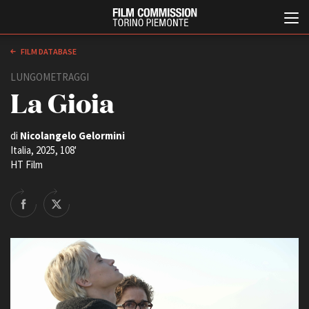
FILM DATABASE
LUNGOMETRAGGI
La Gioia
di
Nicolangelo Gelormini
Italia, 2025, 108'
HT Film
Italiano
English
ABOUT
EVENTI, SPECIALI
Chi siamo
Anteprime in Piemonte
Storia della Fondazione
TFI Torino Film Industry -
Production Days
Contatti
Avenue Cove - Erasmus +
La sede
Guarda che storia!
Partner