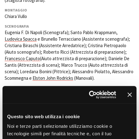
(Stagista fotografia).
MONTAGGIO
Chiara Vullo
Amministrazione trasparente
SCENOGRAFIA
Bandi e gare
Eugenia F. Di Napoli (Scenografa); Santo Pablo Krappmann,
Contatti
Ludovica Spacca
e Brunello Terracciano (Assistente scenografa);
Privacy
Cristiana Biraschi (Assistente Arredatrice); Cristina Pietropaolo
Cookie policy
(Aiuto scenografo); Roberto Ricci (Attrezzista di preparazione);
Whistleblowing
Francesco Caputo
(Aiuto attrezzista di preparazione); Daniele De
Santis (Attrezzista di scena); Marco Trucco (Aiuto attrrezzista di
Credits
scena); Loredana Bonini (Pittrice); Alessandro Piolatto, Alessandro
Scommegna e
Elston John Rodricks
(Manovali).
COSTUMI
Antonella Cannarozzi (Costumista); Fulvia Roverselli e Marta Rinaldi
(Assistente costumi); Domitilla Montuori (Aiuto costumi); Gianna
Taddeo (Tagliatrice).
Questo sito web utilizza i cookie
SUONO
Francesco Liotard (Fonico); Blu Falabella (Microfonista)
Noi e terze parti selezionate utilizziamo cookie o
TRUCCATORI E PARRUCCHIERI
tecnologie simili per finalità tecniche e, con il tuo