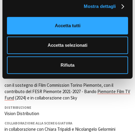
Valeria Golino, Saul Nanni, Jasmine Trinca e Francesco Colella
Mostra dettagli
c
o
DIRETTORE DI PRODUZIONE
n
Daniela Moramarco
Accetta tutti
s
ORGANIZZATORE GENERALE
e
Gennaro Formisano
n
Accetta selezionati
PRODUTTORE
s
Viola Prestieri e Valeria Golino per HT Film
o
PRODUZIONE
Rifiuta
HT Film
con il sostegno di Film Commission Torino Piemonte, con il
contributo del FESR Piemonte 2021-2027 - Bando
Piemonte Film TV
Fund
(2024) e in collaborazione con Sky
DISTRIBUZIONE
Vision Distribution
COLLABORAZIONE ALLA SCENEGGIATURA
in collaborazione con Chiara Tripaldi e Nicolangelo Gelormini