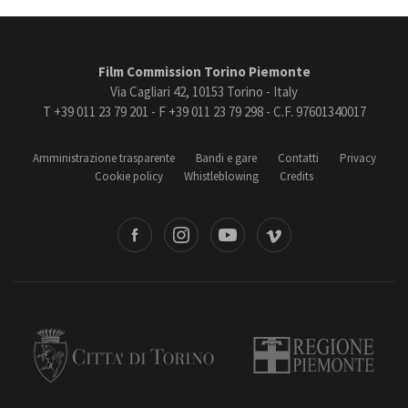
Film Commission Torino Piemonte
Via Cagliari 42, 10153 Torino - Italy
T +39 011 23 79 201 - F +39 011 23 79 298 - C.F. 97601340017
Amministrazione trasparente
Bandi e gare
Contatti
Privacy
Cookie policy
Whistleblowing
Credits
book
Instagram
Youtube
Vimeo
Torino
Regione Piemonte