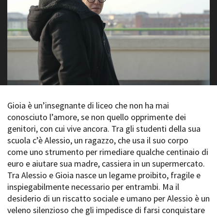
La Grazia - Immagini e
Rete regionale
location della Torino di Paolo
Bilancio sociale
Sorrentino
Amministrazione
Open Day
trasparente
Ciak in TOur!
Bandi e gare
Sostenibilità ambientale
FESTIVAL, MARKETS,
AWARDS
SERVIZI
International Film Festival
Servizi generali
Rotterdam
Gioia è un’insegnante di liceo che non ha mai
Location scouting
Berlinale Internationalen
conosciuto l’amore, se non quello opprimente dei
Filmfestspiele Berlin
Spazi nella sede FCTP
genitori, con cui vive ancora. Tra gli studenti della sua
Festival de Cannes
Sala Casting
scuola c’è Alessio, un ragazzo, che usa il suo corpo
Biografilm Festival - Bio to B
Sala Paolo Tenna
come uno strumento per rimediare qualche centinaio di
Industry Days
euro e aiutare sua madre, cassiera in un supermercato.
Locarno Film Festival
FILM FUNDS
Tra Alessio e Gioia nasce un legame proibito, fragile e
Mostra Internazionale d’Arte
Piemonte Film Tv Fund
Cinematografica Venezia
inspiegabilmente necessario per entrambi. Ma il
Piemonte Film Tv
Toronto International Film
desiderio di un riscatto sociale e umano per Alessio è un
Development Fund
Festival
veleno silenzioso che gli impedisce di farsi conquistare
Piemonte Doc Film Fund
Festa del Cinema di Roma