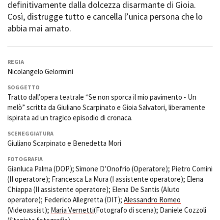
definitivamente dalla dolcezza disarmante di Gioia.
Short Film Fund
Torino Film Festival
Così, distrugge tutto e cancella l’unica persona che lo
David di Donatello
abbia mai amato.
PRODUCTION GUIDE
Nastri d’Argento
Società di produzione
Premio Solinas
Strutture di servizio
REGIA
Professionisti
STRUMENTI
Nicolangelo Gelormini
Attrici-Attori
Location - Accedi al tuo
SOGGETTO
Beginners
profilo
Tratto dall’opera teatrale “Se non sporca il mio pavimento - Un
Location - Nuovo utente
melò” scritta da Giuliano Scarpinato e Gioia Salvatori, liberamente
LOCATION GUIDE
Newsletter
ispirata ad un tragico episodio di cronaca.
Lavora con noi
SCENEGGIATURA
FILM DATABASE
Stage - Tirocini - Scuola e
Giuliano Scarpinato e Benedetta Mori
Lavoro
Elenco Operatori Economici
FOTOGRAFIA
BOOK DATABASE
per affidamento lavori in
Gianluca Palma (DOP); Simone D’Onofrio (Operatore); Pietro Comini
economia
(II operatore); Francesca La Mura (I assistente operatore); Elena
NEWS
Chiappa (II assistente operatore); Elena De Santis (AIuto
operatore); Federico Allegretta (DIT);
Alessandro Romeo
CASTING
(Videoassist);
Maria Vernetti
(Fotografo di scena); Daniele Cozzoli