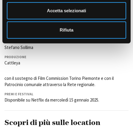
e
Marco Giallini (Mazinga), Adriano Giannini (Comandante Michele
Nobili), Valentina Bellè (Marta Sarri), Pierluigi Gigante (Salvatore
n
Accetta selezionati
Lovato), Donatella Finocchiaro e Fabrizio Nardi.
s
o
ISPETTORE DI PRODUZIONE
Rifiuta
Stefano Corradi
PRODUZIONE ESECUTIVA
Stefano Sollima
PRODUZIONE
Cattleya
con il sostegno di Film Commission Torino Piemonte e con il
Patrocinio comunale attraverso la Rete regionale.
PREMI E FESTIVAL
Disponibile su Netflix da mercoledì 15 gennaio 2025.
Scopri di più sulle location