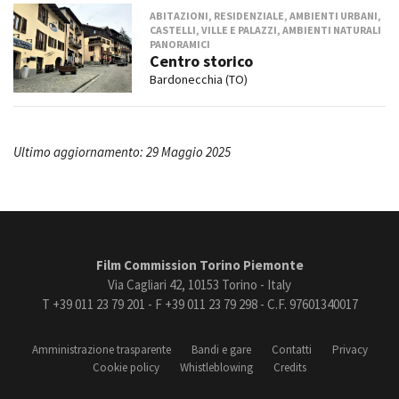
ABITAZIONI, RESIDENZIALE, AMBIENTI URBANI,
CASTELLI, VILLE E PALAZZI, AMBIENTI NATURALI
PANORAMICI
Centro storico
Bardonecchia (TO)
Ultimo aggiornamento: 29 Maggio 2025
Film Commission Torino Piemonte
Via Cagliari 42, 10153 Torino - Italy
T +39 011 23 79 201 - F +39 011 23 79 298 - C.F. 97601340017
Amministrazione trasparente
Bandi e gare
Contatti
Privacy
Cookie policy
Whistleblowing
Credits