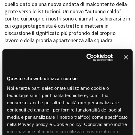
quello dato da una nuova ondata di malcontento della
Short Film Fund
Torino Film Festival
gente verso le istituzioni. Un nuovo “autunno caldo”
David di Donatello
contro cui proprio i nostri sono chiamati a schierarsi e in
PRODUCTION GUIDE
Nastri d’Argento
cui ogni protagonista è costretto a mettere in
Società di produzione
Premio Solinas
discussione il significato più profondo del proprio
Strutture di servizio
lavoro e della propria appartenenza alla squadra.
Professionisti
STRUMENTI
Attrici-Attori
Location - Accedi al tuo
Beginners
profilo
REGIA
Location - Nuovo utente
Michele Alhaique
LOCATION GUIDE
Newsletter
Lavora con noi
SOGGETTO
Questo sito web utilizza i cookie
Tratto dal libro ACAB – All Cops Are Bastards di Carlo Bonini, edita
FILM DATABASE
Stage - Tirocini - Scuola e
Noi e terze parti selezionate utilizziamo cookie o
in Italia da Giangiacomo Feltrinelli Editore. Ideata da Carlo Bonini e
Lavoro
Filippo Gravino.
tecnologie simili per finalità tecniche e, con il tuo
Elenco Operatori Economici
BOOK DATABASE
per affidamento lavori in
consenso, anche per altre finalità (per personalizzare
SCENEGGIATURA
economia
contenuti ed annunci, per fornire funzionalità dei social
Filippo Gravino, Carlo Bonini, Elisa Dondi, Luca Giordano e Bernardo
NEWS
Pellegrini
media e per analizzare il nostro traffico) come specificato
nella Privacy policy e Cookie policy. Condividiamo inoltre
SCENOGRAFIA
CASTING
informazioni sul modo in cui utilizza il nostro sito con i
Michael Lorenzon e Diego Merlo (Manovali)