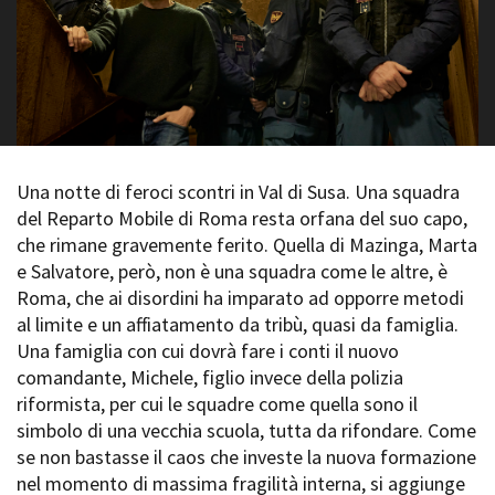
La Grazia - Immagini e
Rete regionale
location della Torino di Paolo
Bilancio sociale
Sorrentino
Amministrazione
Open Day
trasparente
Ciak in TOur!
Bandi e gare
Sostenibilità ambientale
FESTIVAL, MARKETS,
AWARDS
Una notte di feroci scontri in Val di Susa. Una squadra
SERVIZI
International Film Festival
del Reparto Mobile di Roma resta orfana del suo capo,
Servizi generali
Rotterdam
che rimane gravemente ferito. Quella di Mazinga, Marta
Location scouting
Berlinale Internationalen
e Salvatore, però, non è una squadra come le altre, è
Filmfestspiele Berlin
Spazi nella sede FCTP
Roma, che ai disordini ha imparato ad opporre metodi
Festival de Cannes
Sala Casting
al limite e un affiatamento da tribù, quasi da famiglia.
Biografilm Festival - Bio to B
Sala Paolo Tenna
Industry Days
Una famiglia con cui dovrà fare i conti il nuovo
Locarno Film Festival
comandante, Michele, figlio invece della polizia
FILM FUNDS
Mostra Internazionale d’Arte
riformista, per cui le squadre come quella sono il
Piemonte Film Tv Fund
Cinematografica Venezia
simbolo di una vecchia scuola, tutta da rifondare. Come
Piemonte Film Tv
Toronto International Film
se non bastasse il caos che investe la nuova formazione
Development Fund
Festival
nel momento di massima fragilità interna, si aggiunge
Piemonte Doc Film Fund
Festa del Cinema di Roma