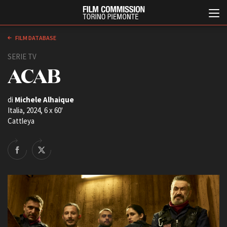
FILM DATABASE
SERIE TV
ACAB
di
Michele Alhaique
Italia, 2024, 6 x 60'
Cattleya
Italiano
English
ABOUT
EVENTI, SPECIALI
Chi siamo
Anteprime in Piemonte
Storia della Fondazione
TFI Torino Film Industry -
Production Days
Contatti
Avenue Cove - Erasmus +
La sede
Guarda che storia!
Partner