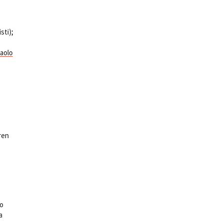
sti);
aolo
ren
vo
a