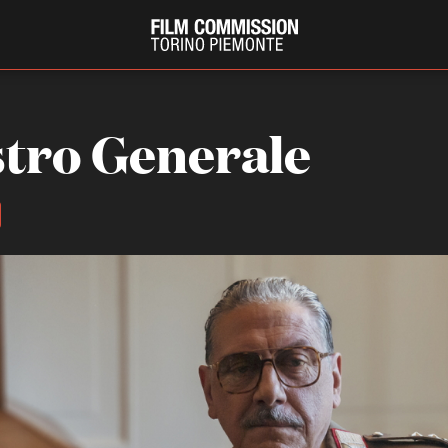
stro Generale
PRODUCTION GUIDE
FESTIV
Società di produzione
Internat
Strutture di servizio
Berlinale
Filmfests
Professionisti
Festival
Attrici-Attori
Biografil
Beginners