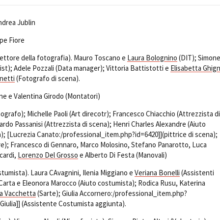
ndrea Jublin
pe Fiore
ettore della fotografia). Mauro Toscano e
Laura Bolognino
(DIT); Simon
st); Adele Pozzali (Data manager); Vittoria Battistotti e
Elisabetta Ghig
netti
(Fotografo di scena).
ne e Valentina Girodo (Montatori)
ografo); Michelle Paoli (Art direcotr); Francesco Chiacchio (Attrezzista di
ardo Passanisi (Attrezzista di scena); Henri Charles Alexandre (Aiuto
a); [Lucrezia Canato:/professional_item.php?id=6420]](pittrice di scena);
ore); Francesco di Gennaro, Marco Molosino, Stefano Panarotto, Luca
cardi,
Lorenzo Del Grosso
e Alberto Di Festa (Manovali)
tumista). Laura CAvagnini, Ilenia Miggiano e
Veriana Bonelli
(Assistenti
Carta e Eleonora Marocco (Aiuto costumista); Rodica Rusu, Katerina
a Vacchetta
(Sarte); Giulia Accornero:/professional_item.php?
ulia]] (Assistente Costumista aggiunta).