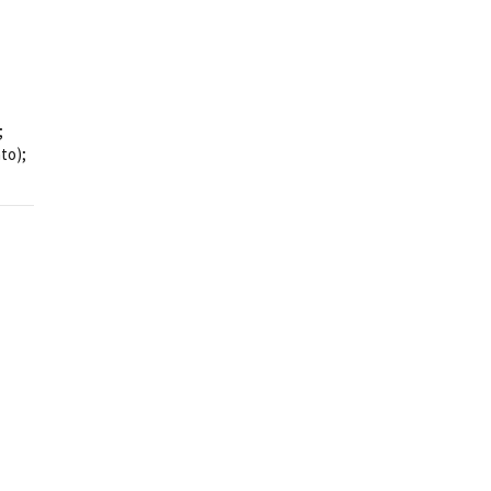
;
to);