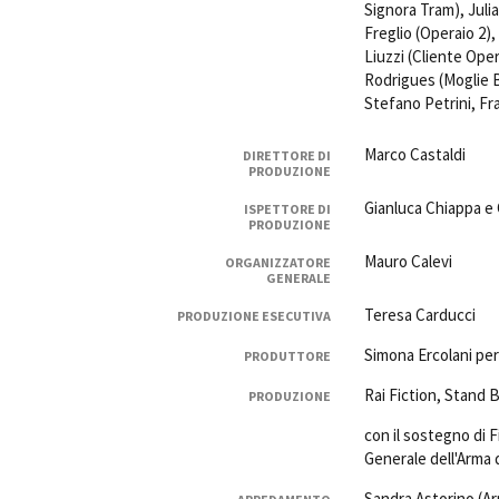
Signora Tram), Juli
Freglio (Operaio 2)
Liuzzi (Cliente Oper
Rodrigues (Moglie B
Stefano Petrini, Fra
Marco Castaldi
DIRETTORE DI
PRODUZIONE
Gianluca Chiappa e
ISPETTORE DI
PRODUZIONE
Mauro Calevi
ORGANIZZATORE
GENERALE
Teresa Carducci
PRODUZIONE ESECUTIVA
Simona Ercolani per
PRODUTTORE
Rai Fiction, Stand 
PRODUZIONE
con il sostegno di
Generale dell'Arma d
Sandra Astorino (Ar