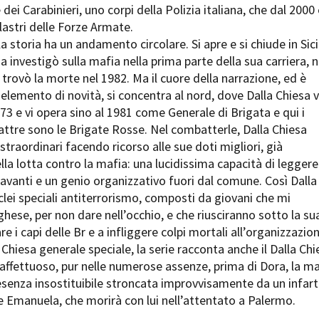
dei Carabinieri, uno corpi della Polizia italiana, che dal 2000 
Open Day
lastri delle Forze Armate.
Ciak in TOur!
la storia ha un andamento circolare. Si apre e si chiude in Sicil
a investigò sulla mafia nella prima parte della sua carriera, n
 trovò la morte nel 1982. Ma il cuore della narrazione, ed è
elemento di novità, si concentra al nord, dove Dalla Chiesa 
andi e gare
Contatti
Privacy
Cookie policy
Whistleblowing
Credi
973 e vi opera sino al 1981 come Generale di Brigata e qui i
ttre sono le Brigate Rosse. Nel combatterle, Dalla Chiesa
 straordinari facendo ricorso alle sue doti migliori, già
la lotta contro la mafia: una lucidissima capacità di leggere 
vanti e un genio organizzativo fuori dal comune. Così Dalla
clei speciali antiterrorismo, composti da giovani che mi
ese, per non dare nell’occhio, e che riusciranno sotto la su
e i capi delle Br e a infliggere colpi mortali all’organizzazion
 Chiesa generale speciale, la serie racconta anche il Dalla Chi
affettuoso, pur nelle numerose assenze, prima di Dora, la m
presenza insostituibile stroncata improvvisamente da un infart
e Emanuela, che morirà con lui nell’attentato a Palermo.