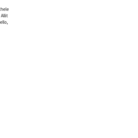
chele
Allit
ello,