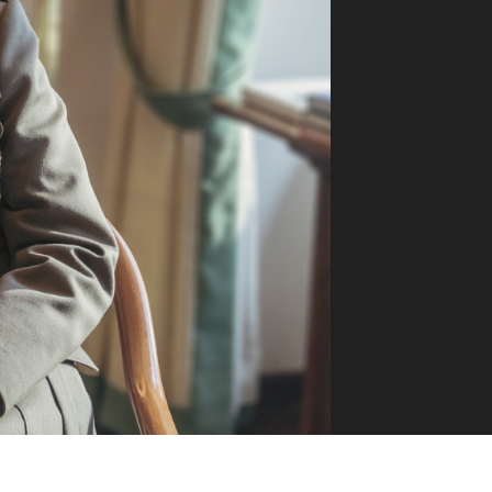
ilm Festival
nternazionale d’Arte
grafica Venezia
nternational Film Festival
l Cinema di Roma
lm Festival
 Donatello
’Argento
olinas
NTI
- Accedi al tuo profilo
 - Nuovo utente
ter
on noi
irocini - Scuola e Lavoro
peratori Economici per
nto lavori in economia