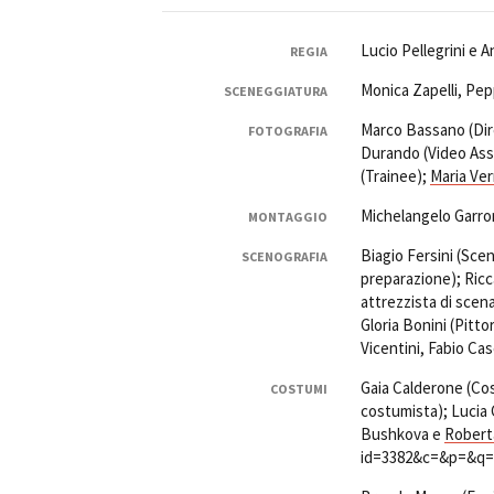
Lucio Pellegrini e A
REGIA
Monica Zapelli, Pep
SCENEGGIATURA
Marco Bassano (Dir
FOTOGRAFIA
Durando (Video Assi
(Trainee);
Maria Ver
Michelangelo Garro
MONTAGGIO
Biagio Fersini (Scen
SCENOGRAFIA
preparazione); Ricc
attrezzista di scen
Gloria Bonini (Pitt
Vicentini, Fabio Cas
Gaia Calderone (Cos
COSTUMI
costumista); Lucia 
Bushkova e
Robert
id=3382&c=&p=&q=Gi