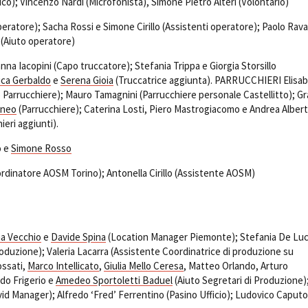
co); Vincenzo Nardi (Microfonista), Simone Pietro Alteri (Volontario)
eratore); Sacha Rossi e Simone Cirillo (Assistenti operatore); Paolo Raval
(Aiuto operatore)
 Iacopini (Capo truccatore); Stefania Trippa e Giorgia Storsillo
ica Gerbaldo
e
Serena Gioia
(Truccatrice aggiunta). PARRUCCHIERI Elisa
Parrucchiere); Mauro Tamagnini (Parrucchiere personale Castellitto); Gr
ineo
(Parrucchiere); Caterina Losti, Piero Mastrogiacomo e Andrea Alber
ieri aggiunti).
o e
Simone Rosso
rdinatore AOSM Torino); Antonella Cirillo (Assistente AOSM)
na Vecchio
e
Davide Spina
(Location Manager Piemonte); Stefania De Lu
roduzione); Valeria Lacarra (Assistente Coordinatrice di produzione su
ossati,
Marco Intellicato
,
Giulia Mello Ceresa
, Matteo Orlando, Arturo
do Frigerio e
Amedeo Sportoletti Baduel
(Aiuto Segretari di Produzione)
id Manager); Alfredo ‘Fred’ Ferrentino (Pasino Ufficio); Ludovico Caputo