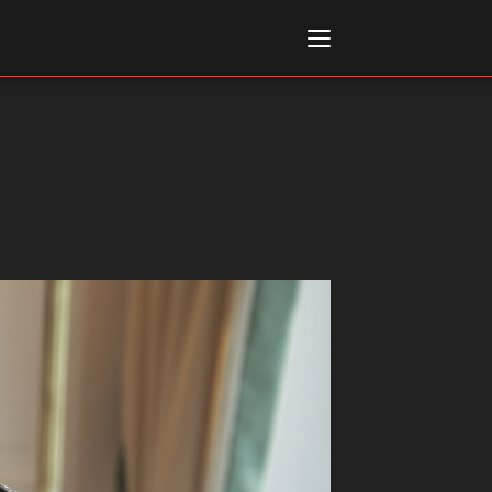
Italiano
English
AL, MARKETS, AWARDS
ional Film Festival Rotterdam
 Internationalen
piele Berlin
 de Cannes
m Festival - Bio to B Industry