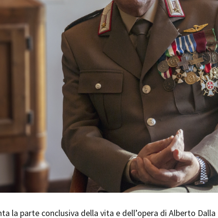
Days
Locarno F
LOCATION GUIDE
Mostra I
e
Cinemato
FILM DATABASE
Toronto I
Festa de
BOOK DATABASE
Torino Fi
David di
NEWS
Nastri d
Premio S
CASTING
STRUME
EVENTI, SPECIALI
Location 
Anteprime in Piemonte
Location
TFI Torino Film Industry - Production
Newslet
Days
Lavora c
Avenue Cove - Erasmus +
ent Fund
Stage - T
Guarda che storia!
Elenco O
La Grazia - Immagini e location della
affidame
ta la parte conclusiva della vita e dell’opera di Alberto Dalla
Torino di Paolo Sorrentino