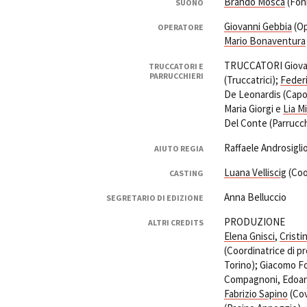
Brando Mosca
(Foni
SUONO
Giovanni Gebbia
(Op
OPERATORE
Mario Bonaventura
TRUCCATORI Giovanna
TRUCCATORI E
PARRUCCHIERI
(Truccatrici);
Feder
De Leonardis (Capo 
Maria Giorgi e
Lia M
Del Conte (Parrucch
Raffaele Androsigli
AIUTO REGIA
Luana Velliscig
(Coo
CASTING
Anna Belluccio
SEGRETARIO DI EDIZIONE
PRODUZIONE
ALTRI CREDITS
Elena Gnisci
,
Cristi
(Coordinatrice di p
Torino); Giacomo F
Compagnoni, Edoar
Fabrizio Sapino
(Cov