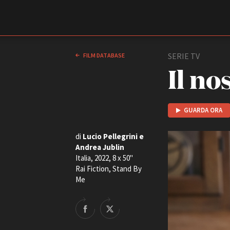
Film Commission
Torino Piemonte
SERIE TV
FILM DATABASE
Il no
GUARDA ORA
di
Lucio Pellegrini e
Andrea Jublin
Italia, 2022, 8 x 50''
ABOUT
Rai Fiction, Stand By
Chi siamo
Me
Storia della Fondazione
Contatti
La sede
Partner