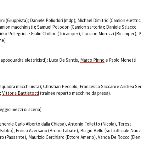
i (Gruppista); Daniele Poliodori (mdp); Michael Dimitrio (Camion elettrici
ion macchinisti); Samuel Poliodori (Camion sartoria); Daniele Salacco
rko Pellegrini e Giulio Chillino (Tricamper); Luciano Moruzzi (Bicamper);
P
e).
Caposquadra elettricisti); Luca De Santis,
Marco Pirino
e Paolo Monetti
squadra macchinista);
Christian Peccolo
,
Francesco Saccani
e Andrea Se
);
Vittoria Battistotti
(trainee reparto macchine da presa).
eggio mezzi di scena)
enerale Carlo Alberto dalla Chiesa), Antonio Folletto (Nicola), Teresa
abbo), Enrico Aversano (Bruno Labate), Biagio Bello (sottufficiale Nuo
ro (Passante), Maurizio Cerchiaro (Ettore Amerio), Vanda De Rocco (Elen