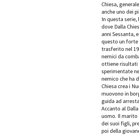
Chiesa, generale 
anche uno dei pi
In questa serie, 
dove Dalla Chies
anni Sessanta, e
questo un forte 
Amministrazione trasparente
B
trasferito nel 1
nemici da comba
ottiene risultati
sperimentate nel
nemico che ha da
Chiesa crea i Nu
muovono in borgh
guida ad arrestar
Accanto al Dalla
uomo. Il marito 
dei suoi figli, 
poi della giovan