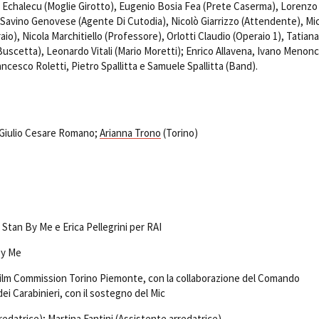
a Echalecu (Moglie Girotto), Eugenio Bosia Fea (Prete Caserma), Lorenzo
, Savino Genovese (Agente Di Cutodia), Nicolò Giarrizzo (Attendente), Mi
aio), Nicola Marchitiello (Professore), Orlotti Claudio (Operaio 1), Tatiana 
uscetta), Leonardo Vitali (Mario Moretti); Enrico Allavena, Ivano Menonc
ncesco Roletti, Pietro Spallitta e Samuele Spallitta (Band).
 Giulio Cesare Romano;
Arianna Trono
(Torino)
 Stan By Me e Erica Pellegrini per RAI
By Me
 Film Commission Torino Piemonte, con la collaborazione del Comando
ei Carabinieri, con il sostegno del Mic
redatrice); Martina Fantini (Assistente arredatrice)