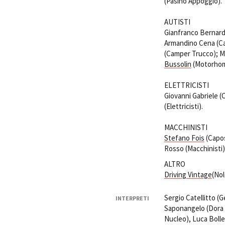
(Pasino Appoggio).
AUTISTI
Gianfranco Bernardin
Armandino Cena (Cam
(Camper Trucco); Mi
Bussolin
(Motorhom
ELETTRICISTI
Giovanni Gabriele (
(Elettricisti).
MACCHINISTI
Stefano Fois
(Capo
Rosso (Macchinisti
ALTRO
Driving Vintage
(Nol
Sergio Catellitto (G
INTERPRETI
Saponangelo (Dora F
Nucleo), Luca Bolle