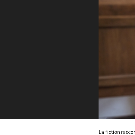
Rete regionale
Bilancio sociale
Amministrazione trasparent
Bandi e gare
Sostenibilità ambientale
SERVIZI
Servizi generali
Location scouting
Spazi nella sede FCTP
Sala Casting
Sala Paolo Tenna
FILM FUNDS
Piemonte Film Tv Fund
Piemonte Film Tv Developm
Piemonte Doc Film Fund
Short Film Fund
La fiction raccon