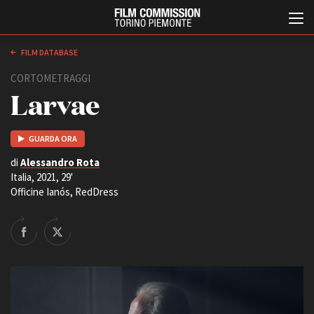
FILM DATABASE
CORTOMETRAGGI
Larvae
GUARDA ORA
di
Alessandro Rota
Italia, 2021, 29'
Italiano
English
Officine Ianós, RedDress
ABOUT
EVENTI, SPECIALI
Chi siamo
Anteprime in Piemonte
Storia della Fondazione
TFI Torino Film Industry -
Production Days
Contatti
Avenue Cove - Erasmus +
La sede
Guarda che storia!
Partner