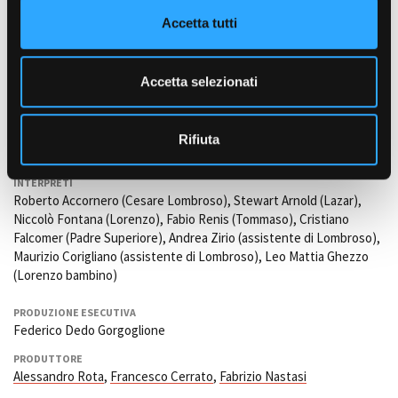
n
Enrico De Palo
Accetta tutti
s
TRUCCATORI E PARRUCCHIERI
e
Erika Truffelli
n
Accetta selezionati
ALTRI CREDITS
s
Alessia M. S. Giorda (coordinamento rievocatori storici); Imago Vfx
o
(post-produzione); Massimiliano Nicotra (macchinista);
Ouvert
Rifiuta
(mezzi tecnici); Cristina Limonta (operatore subacqueo).
INTERPRETI
Roberto Accornero (Cesare Lombroso), Stewart Arnold (Lazar),
Niccolò Fontana (Lorenzo), Fabio Renis (Tommaso), Cristiano
Falcomer (Padre Superiore), Andrea Zirio (assistente di Lombroso),
Maurizio Corigliano (assistente di Lombroso), Leo Mattia Ghezzo
(Lorenzo bambino)
PRODUZIONE ESECUTIVA
Federico Dedo Gorgoglione
PRODUTTORE
Alessandro Rota
,
Francesco Cerrato
,
Fabrizio Nastasi