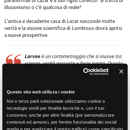
paranormali di Lazar e a suo figlio Lorenzo? Si tratta di
Short Film Fund
Torino Film Festival
illusionismo o c’è qualcosa di reale?
David di Donatello
PRODUCTION GUIDE
Nastri d’Argento
L’antica e decadente casa di Lazar nasconde molte
Società di produzione
Premio Solinas
verità e la visione scientifica di Lombroso dovrà aprirsi
Strutture di servizio
a nuove prospettive.
Professionisti
STRUMENTI
Attrici-Attori
Location - Accedi al tuo
Beginners
profilo
Larvae
è un cortometraggio che si muove tra
Location - Nuovo utente
scienza, verità nascoste e forze ignote. Questo
LOCATION GUIDE
Newsletter
film è ispirato alla figura di Cesare Lombroso, di cui il
Lavora con noi
lato meno conosciuto è quello legato alle sue ricerche
FILM DATABASE
Stage - Tirocini - Scuola e
sullo Spiritismo, argomento che lo appassionò tanto da
Lavoro
scriverne un saggio che completò poche ore prima della
Questo sito web utilizza i cookie
Elenco Operatori Economici
BOOK DATABASE
sua morte avvenuta il 19 Ottobre 1909. Ma non solo.
per affidamento lavori in
Noi e terze parti selezionate utilizziamo cookie o
economia
tecnologie simili per finalità tecniche e, con il tuo
NEWS
Larvae
ci racconta del lato oscuro, dell'inesplicabile,
consenso, anche per altre finalità (per personalizzare
delle conseguenze dei sentimenti umani.
contenuti ed annunci, per fornire funzionalità dei social
CASTING
media e per analizzare il nostro traffico) come specificato