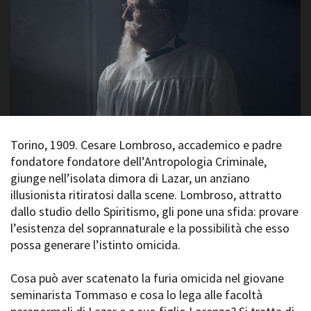
La Grazia - Immagini e
Rete regionale
location della Torino di Paolo
Bilancio sociale
Sorrentino
Amministrazione
Open Day
trasparente
Ciak in TOur!
Bandi e gare
Sostenibilità ambientale
FESTIVAL, MARKETS,
AWARDS
SERVIZI
International Film Festival
Servizi generali
Rotterdam
Torino, 1909. Cesare Lombroso, accademico e padre
Location scouting
Berlinale Internationalen
fondatore fondatore dell’Antropologia Criminale,
Filmfestspiele Berlin
Spazi nella sede FCTP
giunge nell’isolata dimora di Lazar, un anziano
Festival de Cannes
Sala Casting
illusionista ritiratosi dalla scene. Lombroso, attratto
Biografilm Festival - Bio to B
Sala Paolo Tenna
dallo studio dello Spiritismo, gli pone una sfida: provare
Industry Days
l’esistenza del soprannaturale e la possibilità che esso
Locarno Film Festival
FILM FUNDS
possa generare l’istinto omicida.
Mostra Internazionale d’Arte
Piemonte Film Tv Fund
Cinematografica Venezia
Piemonte Film Tv
Cosa può aver scatenato la furia omicida nel giovane
Toronto International Film
Development Fund
Festival
seminarista Tommaso e cosa lo lega alle facoltà
Piemonte Doc Film Fund
Festa del Cinema di Roma