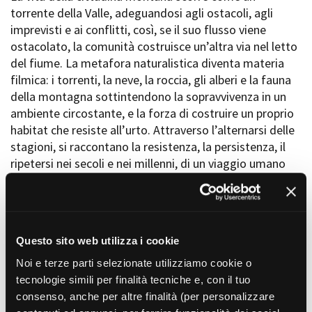
Short Film Fund
torrente della Valle, adeguandosi agli ostacoli, agli
Torino Film Festival
imprevisti e ai conflitti, così, se il suo flusso viene
David di Donatello
PRODUCTION GUIDE
ostacolato, la comunità costruisce un’altra via nel letto
Nastri d’Argento
Società di produzione
del fiume. La metafora naturalistica diventa materia
Premio Solinas
Strutture di servizio
filmica: i torrenti, la neve, la roccia, gli alberi e la fauna
Professionisti
della montagna sottintendono la sopravvivenza in un
STRUMENTI
Attrici-Attori
ambiente circostante, e la forza di costruire un proprio
Location - Accedi al tuo
Beginners
profilo
habitat che resiste all’urto. Attraverso l’alternarsi delle
Location - Nuovo utente
stagioni, si raccontano la resistenza, la persistenza, il
LOCATION GUIDE
Newsletter
ripetersi nei secoli e nei millenni, di un viaggio umano
Lavora con noi
che come direzione ha la fiducia nella possibilità di una
FILM DATABASE
Stage - Tirocini - Scuola e
vita migliore.
Lavoro
Elenco Operatori Economici
BOOK DATABASE
per affidamento lavori in
Questo sito web utilizza i cookie
Il nostro intento è quello di esplorare una parte
economia
NEWS
d’Italia che è da sempre terra di frontiera,
Noi e terze parti selezionate utilizziamo cookie o
dove da sempre si intrecciano storie emblematiche e
tecnologie simili per finalità tecniche e, con il tuo
CASTING
traiettorie di speranza. Ci interessa raccontare il
consenso, anche per altre finalità (per personalizzare