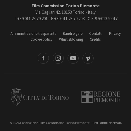
Film Commission Torino Piemonte
Via Cagliari 42, 10153 Torino - Italy
T +39 011 23 79 201 - F +39 011 23 79 298 - C.F. 97601340017
Amministrazione trasparente
Bandi e gare
Contatti
Privacy
Cookie policy
Whistleblowing
Credits
book
Instagram
Youtube
Vimeo
Torino
Regione Piemonte
© 2026 Fondazione Film Commission Torino Piemonte. Tutti i diritti riservati.