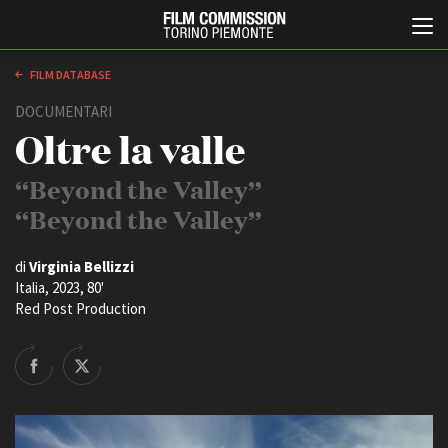
FILM DATABASE
DOCUMENTARI
Oltre la valle
“Beyond the Valley”
“Beyond the Valley”
Italiano
English
di
Virginia Bellizzi
Italia, 2023, 80'
Red Post Production
ABOUT
EVENTI, SPECIALI
Chi siamo
Anteprime in Piemonte
Storia della Fondazione
TFI Torino Film Industry -
Production Days
Contatti
Avenue Cove - Erasmus +
La sede
Guarda che storia!
Partner