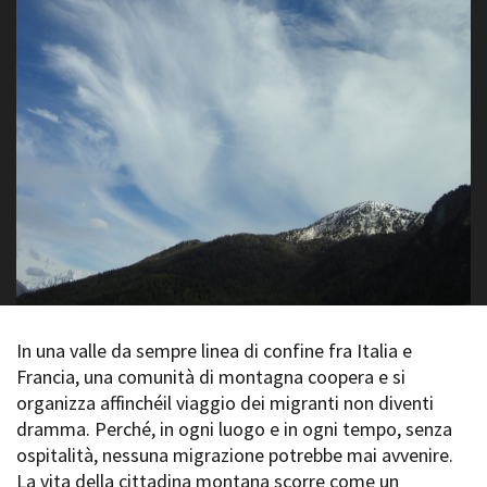
La Grazia - Immagini e
Rete regionale
location della Torino di Paolo
Bilancio sociale
Sorrentino
Amministrazione
Open Day
trasparente
Ciak in TOur!
Bandi e gare
Sostenibilità ambientale
FESTIVAL, MARKETS,
AWARDS
SERVIZI
International Film Festival
Servizi generali
Rotterdam
Location scouting
Berlinale Internationalen
Filmfestspiele Berlin
Spazi nella sede FCTP
Festival de Cannes
Sala Casting
Biografilm Festival - Bio to B
Sala Paolo Tenna
Industry Days
In una valle da sempre linea di confine fra Italia e
Locarno Film Festival
Francia, una comunità di montagna coopera e si
FILM FUNDS
Mostra Internazionale d’Arte
organizza affinchéil viaggio dei migranti non diventi
Piemonte Film Tv Fund
Cinematografica Venezia
dramma. Perché, in ogni luogo e in ogni tempo, senza
Piemonte Film Tv
Toronto International Film
Development Fund
ospitalità, nessuna migrazione potrebbe mai avvenire.
Festival
Piemonte Doc Film Fund
La vita della cittadina montana scorre come un
Festa del Cinema di Roma