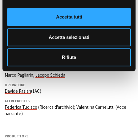
o
SCENEGGIATURA
Francesca Laura Cersosimo, Virginia Bellizzi
n
Accetta tutti
s
FOTOGRAFIA
Giulia Scintu
(DOP)
e
n
Accetta selezionati
MONTAGGIO
s
Francesca Bracci
o
MUSICA ORIGINALE
Rifiuta
Lorenzo Ceci
SUONO
Marco Pagliarin,
Jacopo Schieda
OPERATORE
Davide Pasian
(1AC)
ALTRI CREDITS
Federica Tudisco
(Ricerca d'archivio); Valentina Carnelutti (Voce
narrante)
PRODUTTORE