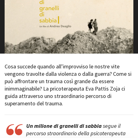
La Grazia - Immagini e
Rete regionale
location della Torino di Paolo
Bilancio sociale
Sorrentino
Amministrazione
Open Day
trasparente
Ciak in TOur!
Bandi e gare
Sostenibilità ambientale
FESTIVAL, MARKETS,
AWARDS
SERVIZI
International Film Festival
Servizi generali
Rotterdam
Cosa succede quando all’improvviso le nostre vite
Location scouting
Berlinale Internationalen
vengono travolte dalla violenza o dalla guerra? Come si
Filmfestspiele Berlin
Spazi nella sede FCTP
può affrontare un trauma così grande da essere
Festival de Cannes
Sala Casting
inimmaginabile? La pricoterapeuta Eva Pattis Zoja ci
Biografilm Festival - Bio to B
Sala Paolo Tenna
guida attraverso uno straordinario percorso di
Industry Days
superamento del trauma.
Locarno Film Festival
FILM FUNDS
Mostra Internazionale d’Arte
Piemonte Film Tv Fund
Cinematografica Venezia
Piemonte Film Tv
Toronto International Film
Un milione di granelli di sabbia
segue il
Development Fund
Festival
percorso straordinario della psicoterapeuta
Piemonte Doc Film Fund
Festa del Cinema di Roma