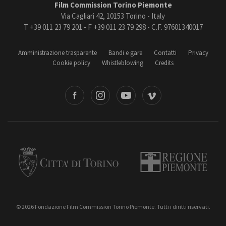
Film Commission Torino Piemonte
Via Cagliari 42, 10153 Torino - Italy
T +39 011 23 79 201 - F +39 011 23 79 298 - C.F. 97601340017
Amministrazione trasparente
Bandi e gare
Contatti
Privacy
Cookie policy
Whistleblowing
Credits
book
Instagram
Youtube
Vimeo
Torino
Regione Piemonte
© 2026 Fondazione Film Commission Torino Piemonte. Tutti i diritti riservati.