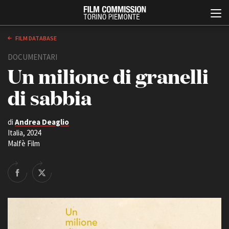
FILM DATABASE
DOCUMENTARI
Un milione di granelli
di sabbia
di
Andrea Deaglio
Italia, 2024
Italiano
English
Malfè Film
ABOUT
EVENTI, SPECIALI
Chi siamo
Anteprime in Piemonte
Storia della Fondazione
TFI Torino Film Industry -
Production Days
Contatti
Avenue Cove - Erasmus +
La sede
Guarda che storia!
Partner