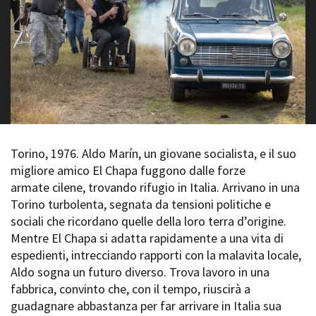
La Grazia - Immagini e
Rete regionale
location della Torino di Paolo
Bilancio sociale
Sorrentino
Amministrazione
Open Day
trasparente
Ciak in TOur!
Bandi e gare
Sostenibilità ambientale
FESTIVAL, MARKETS,
AWARDS
SERVIZI
International Film Festival
Servizi generali
Rotterdam
Torino, 1976. Aldo Marín, un giovane socialista, e il suo
Location scouting
Berlinale Internationalen
migliore amico El Chapa fuggono dalle forze
Filmfestspiele Berlin
Spazi nella sede FCTP
armate cilene, trovando rifugio in Italia. Arrivano in una
Festival de Cannes
Sala Casting
Torino turbolenta, segnata da tensioni politiche e
Biografilm Festival - Bio to B
Sala Paolo Tenna
sociali che ricordano quelle della loro terra d’origine.
Industry Days
Mentre El Chapa si adatta rapidamente a una vita di
Locarno Film Festival
FILM FUNDS
espedienti, intrecciando rapporti con la malavita locale,
Mostra Internazionale d’Arte
Piemonte Film Tv Fund
Cinematografica Venezia
Aldo sogna un futuro diverso. Trova lavoro in una
Piemonte Film Tv
Toronto International Film
fabbrica, convinto che, con il tempo, riuscirà a
Development Fund
Festival
guadagnare abbastanza per far arrivare in Italia sua
Piemonte Doc Film Fund
Festa del Cinema di Roma