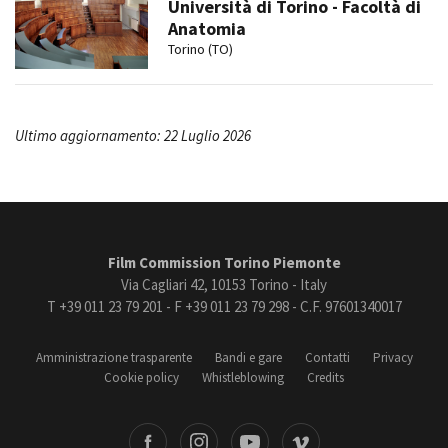
Università di Torino - Facoltà di
Anatomia
Torino (TO)
Ultimo aggiornamento: 22 Luglio 2026
Film Commission Torino Piemonte
Via Cagliari 42, 10153 Torino - Italy
T +39 011 23 79 201 - F +39 011 23 79 298 - C.F. 97601340017
Amministrazione trasparente
Bandi e gare
Contatti
Privacy
Cookie policy
Whistleblowing
Credits
book
Instagram
Youtube
Vimeo