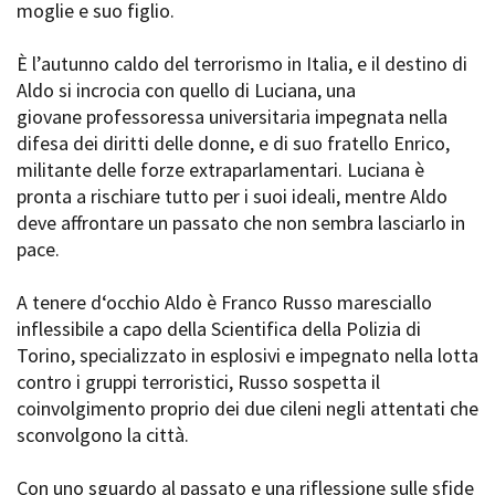
moglie e suo figlio.
Short Film Fund
Torino Film Festival
David di Donatello
È l’autunno caldo del terrorismo in Italia, e il destino di
PRODUCTION GUIDE
Nastri d’Argento
Aldo si incrocia con quello di Luciana, una
Società di produzione
Premio Solinas
giovane professoressa universitaria impegnata nella
Strutture di servizio
difesa dei diritti delle donne, e di suo fratello Enrico,
Professionisti
STRUMENTI
militante delle forze extraparlamentari. Luciana è
Attrici-Attori
Location - Accedi al tuo
pronta a rischiare tutto per i suoi ideali, mentre Aldo
Beginners
profilo
deve affrontare un passato che non sembra lasciarlo in
Location - Nuovo utente
pace.
LOCATION GUIDE
Newsletter
Lavora con noi
A tenere d‘occhio Aldo è Franco Russo maresciallo
FILM DATABASE
Stage - Tirocini - Scuola e
inflessibile a capo della Scientifica della Polizia di
Lavoro
Torino, specializzato in esplosivi e impegnato nella lotta
Elenco Operatori Economici
BOOK DATABASE
per affidamento lavori in
contro i gruppi terroristici, Russo sospetta il
economia
coinvolgimento proprio dei due cileni negli attentati che
NEWS
sconvolgono la città.
CASTING
Con uno sguardo al passato e una riflessione sulle sfide