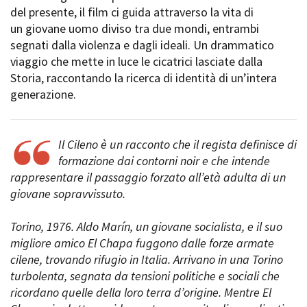
del presente, il film ci guida attraverso la vita di
un giovane uomo diviso tra due mondi, entrambi
segnati dalla violenza e dagli ideali. Un drammatico
Amministrazione trasparente
viaggio che mette in luce le cicatrici lasciate dalla
Bandi e gare
Storia, raccontando la ricerca di identità di un’intera
Contatti
generazione.
Privacy
Cookie policy
Whistleblowing
Il Cileno è un racconto che il regista definisce di
Credits
formazione dai contorni noir e che intende
rappresentare il passaggio forzato all’età adulta di un
giovane sopravvissuto.
Torino, 1976. Aldo Marín, un giovane socialista, e il suo
migliore amico El Chapa fuggono dalle forze armate
cilene, trovando rifugio in Italia. Arrivano in una Torino
turbolenta, segnata da tensioni politiche e sociali che
ricordano quelle della loro terra d’origine. Mentre El