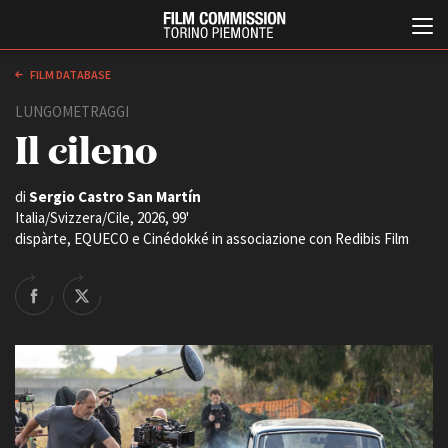
FILM DATABASE
LUNGOMETRAGGI
Il cileno
di
Sergio Castro San Martín
Italia/Svizzera/Cile, 2026, 99'
dispàrte, EQUECO e Cinédokké in associazione con Redibis Film
Italiano
English
ABOUT
EVENTI, SPECIALI
Chi siamo
Anteprime in Piemonte
Storia della Fondazione
TFI Torino Film Industry -
Production Days
Contatti
Avenue Cove - Erasmus +
La sede
Guarda che storia!
Partner