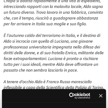
Chapa si adatta rapidamente a una vita di espedienti,
intrecciando rapporti con la malavita locale, Aldo sogna
un futuro diverso. Trova lavoro in una fabbrica, convinto
che, con il tempo, riuscirà a guadagnare abbastanza
per far arrivare in Italia sua moglie e suo figlio.
È l’autunno caldo del terrorismo in Italia, e il destino di
Aldo si incrocia con quello di Luciana, una giovane
professoressa universitaria impegnata nella difesa dei
diritti delle donne, e di suo fratello Enrico, militante delle
forze extraparlamentari. Luciana è pronta a rischiare
tutto per i suoi ideali, mentre Aldo deve affrontare un
passato che non sembra lasciarlo in pace.
A tenere d‘occhio Aldo è Franco Russo maresciallo
inflessibile a capo della Scientifica della Polizia di Torino,
specializzato in esplosivi e impegnato nella lotta contro i
gruppi terroristici, Russo sospetta il coinvolgimento
proprio dei due cileni negli attentati che sconvolgono la