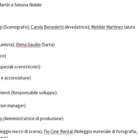
Martín e Simona Nobile
gi
(Scenografo);
Carola Benedetti
(Arredatrice);
Matilde Martinez
(aiuto
umista);
Elena Gaudio
(Sarta)
ico)
 speciali scenotecnici)
 e acconciature)
ienti (Responsabile sviluppo).
ion manager).
so
(Amministratrice di produzione)
eggio mezzi di scena);
Flo Cine Rental
(Noleggio materiale di fotografia,
smo).