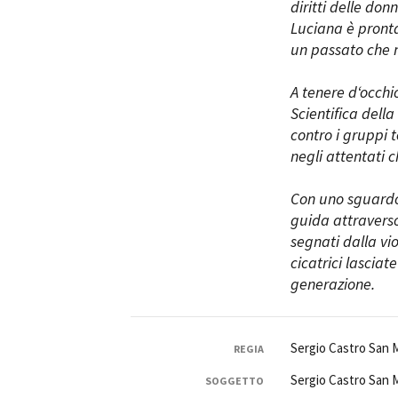
diritti delle don
Luciana è pronta
un passato che n
A tenere d‘occhi
Scientifica della
contro i gruppi t
negli attentati c
Con uno sguardo a
guida attraverso
segnati dalla vi
cicatrici lasciat
generazione.
Sergio Castro San 
REGIA
Sergio Castro San 
SOGGETTO