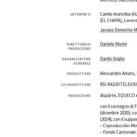
Camilo Arancibia (
INTERPRETI
(EL CHAPA), Lorenz
Jacopo Demetrio M
Daniele Morini
DIRETTORE DI
PRODUZIONE
Danilo Goglio
ORGANIZZATORE
GENERALE
Alessandro Amato, L
PRODUTTORE
RSI RADIOTELEVIS
CO-PRODUTTORE
dispàrte, EQUECO e
PRODUZIONE
con il sostegno di
(dicembre 2020); c
(2024); con il supp
– Coproducción Min
– Fondo Cantonale pe