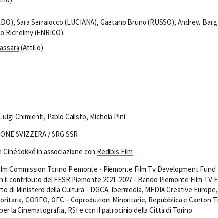
ALDO), Sara Serraiocco (LUCIANA), Gaetano Bruno (RUSSO), Andrew Bar
o Richelmy (ENRICO).
assara
(Attilio).
uigi Chimienti, Pablo Calisto, Michela Pini
IONE SVIZZERA / SRG SSR
 Cinédokké in associazione con
Redibis Film
 Film Commission Torino Piemonte -
Piemonte Film Tv Development Fund
on il contributo del FESR Piemonte 2021-2027 - Bando
Piemonte Film TV 
orto di Ministero della Cultura – DGCA, Ibermedia, MEDIA Creative Europe
oritaria, CORFO, OFC – Coproduzioni Minoritarie, Repubblica e Canton T
r la Cinematografia, RSI e con il patrocinio della Città di Torino.