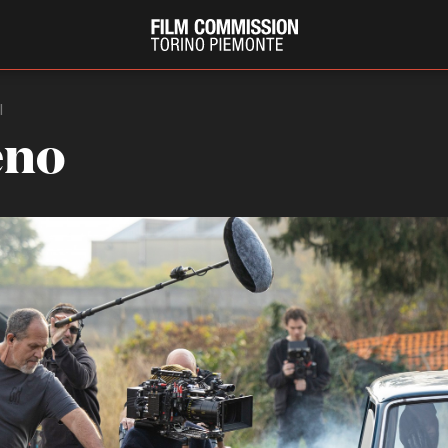
I
leno
PRODUCTION GUIDE
FESTIV
Società di produzione
Internat
Strutture di servizio
Berlinale
Filmfests
Professionisti
Festival
Attrici-Attori
Biografil
Beginners