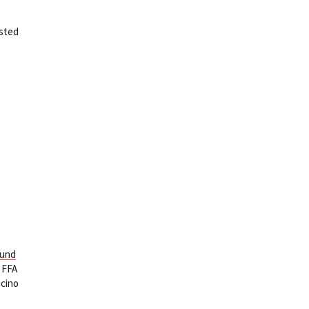
gsted
Fund
, FFA
icino