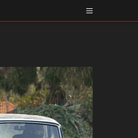
Italiano
English
AL, MARKETS, AWARDS
ional Film Festival Rotterdam
 Internationalen
piele Berlin
 de Cannes
m Festival - Bio to B Industry