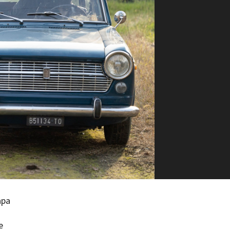
ilm Festival
nternazionale d’Arte
grafica Venezia
nternational Film Festival
l Cinema di Roma
lm Festival
 Donatello
’Argento
olinas
NTI
- Accedi al tuo profilo
 - Nuovo utente
ter
on noi
irocini - Scuola e Lavoro
apa
peratori Economici per
nto lavori in economia
e