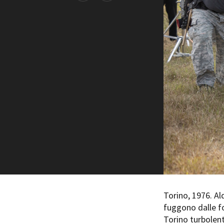
Rete regionale
Bilancio sociale
Amministrazione trasparent
Bandi e gare
Sostenibilità ambientale
SERVIZI
Servizi generali
Location scouting
Spazi nella sede FCTP
Sala Casting
Sala Paolo Tenna
FILM FUNDS
Piemonte Film Tv Fund
Piemonte Film Tv Developm
Torino, 1976. Al
Piemonte Doc Film Fund
fuggono dalle fo
Short Film Fund
Torino turbolent