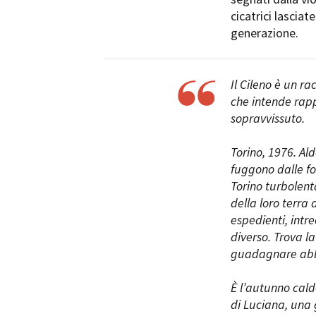
cicatrici lasciat
generazione.
Il Cileno è un ra
che intende rapp
sopravvissuto.
Torino, 1976. Al
fuggono dalle for
Torino turbolent
della loro terra
espedienti, intr
diverso. Trova la
guadagnare abbas
È l’autunno caldo
di Luciana, una 