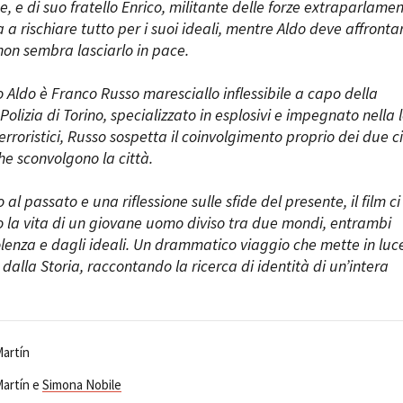
ne, e di suo fratello Enrico, militante delle forze extraparlamen
 a rischiare tutto per i suoi ideali, mentre Aldo deve affronta
on sembra lasciarlo in pace.
o Aldo è Franco Russo maresciallo inflessibile a capo della
 Polizia di Torino, specializzato in esplosivi e impegnato nella 
erroristici, Russo sospetta il coinvolgimento proprio dei due ci
he sconvolgono la città.
l passato e una riflessione sulle sfide del presente, il film ci
 la vita di un giovane uomo diviso tra due mondi, entrambi
olenza e dagli ideali. Un drammatico viaggio che mette in luce
e dalla Storia, raccontando la ricerca di identità di un’intera
Martín
Martín e
Simona Nobile