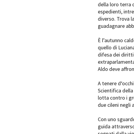
della loro terra
espedienti, intr
diverso. Trova l
guadagnare abbas
È l’autunno caldo
Amministrazione trasparente
B
quello di Lucian
difesa dei diritt
extraparlamentar
Aldo deve affron
A tenere d‘occhi
Scientifica della
lotta contro i g
due cileni negli
Con uno sguardo 
guida attraverso
segnati dalla vi