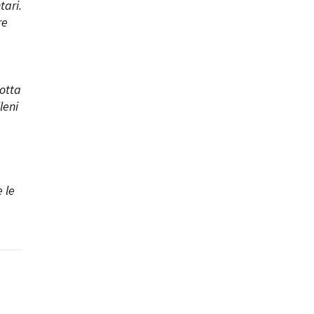
tari.
re
lotta
leni
 le