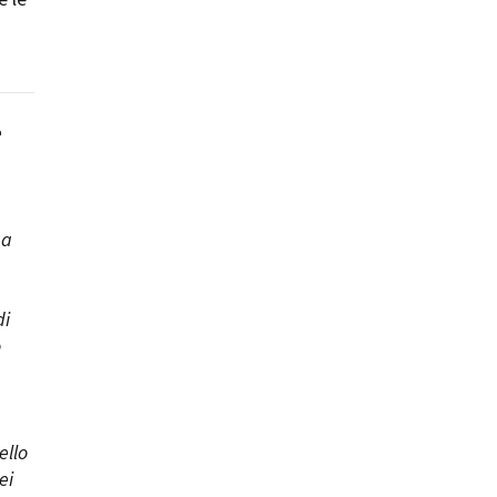
e
pa
di
o
ello
ei