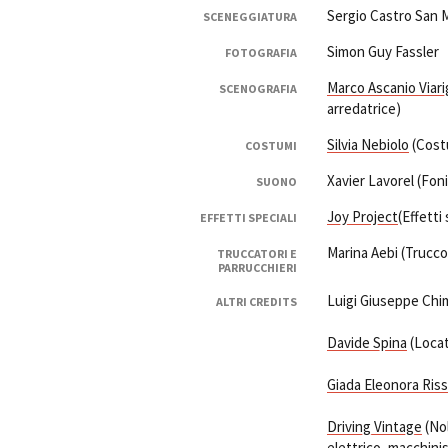
Sergio Castro San 
SCENEGGIATURA
Simon Guy Fassler
FOTOGRAFIA
Marco Ascanio Viari
SCENOGRAFIA
arredatrice)
Silvia Nebiolo
(Cost
COSTUMI
Xavier Lavorel (Fon
SUONO
Joy Project
(Effetti
EFFETTI SPECIALI
Marina Aebi (Trucco
TRUCCATORI E
PARRUCCHIERI
Luigi Giuseppe Chim
ALTRI CREDITS
Davide Spina
(Locat
Giada Eleonora Ris
Driving Vintage
(Nol
elettrico, macchini