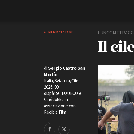
Film Commission
Torino Piemonte
LUNGOMETRAGG
FILM DATABASE
Il ci
di
Sergio Castro San
Martín
Italia/Svizzera/Cile,
2026, 99'
dispàrte, EQUECO e
ABOUT
Cinédokké in
Chi siamo
associazione con
Storia della Fondazione
Redibis Film
Contatti
La sede
Partner