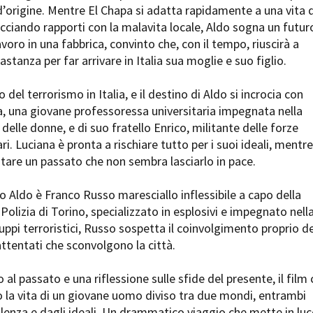
 d’origine. Mentre El Chapa si adatta rapidamente a una vita d
Open Day
ecciando rapporti con la malavita locale, Aldo sogna un futur
Ciak in TOur!
avoro in una fabbrica, convinto che, con il tempo, riuscirà a
tanza per far arrivare in Italia sua moglie e suo figlio.
 del terrorismo in Italia, e il destino di Aldo si incrocia con
andi e gare
Contatti
Privacy
Cookie policy
Whistleblowing
Credi
a, una giovane professoressa universitaria impegnata nella
i delle donne, e di suo fratello Enrico, militante delle forze
i. Luciana è pronta a rischiare tutto per i suoi ideali, mentre
tare un passato che non sembra lasciarlo in pace.
o Aldo è Franco Russo maresciallo inflessibile a capo della
 Polizia di Torino, specializzato in esplosivi e impegnato nell
ruppi terroristici, Russo sospetta il coinvolgimento proprio de
 attentati che sconvolgono la città.
al passato e una riflessione sulle sfide del presente, il film 
 la vita di un giovane uomo diviso tra due mondi, entrambi
olenza e dagli ideali. Un drammatico viaggio che mette in luc