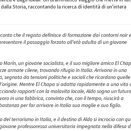
e dalla Storia, raccontando la ricerca di identità di un’intera
cconto che il regista definisce di formazione dai contorni noir 
resentare il passaggio forzato all’età adulta di un giovane
do Marín, un giovane socialista, e il suo migliore amico El Cha
ze armate cilene, trovando rifugio in Italia. Arrivano in una
a, segnata da tensioni politiche e sociali che ricordano quelle
 d’origine. Mentre El Chapa si adatta rapidamente a una vita 
ecciando rapporti con la malavita locale, Aldo sogna un futur
voro in una fabbrica, convinto che, con il tempo, riuscirà a
tanza per far arrivare in Italia sua moglie e suo figlio.
 del terrorismo in Italia, e il destino di Aldo si incrocia con qu
giovane professoressa universitaria impegnata nella difesa d