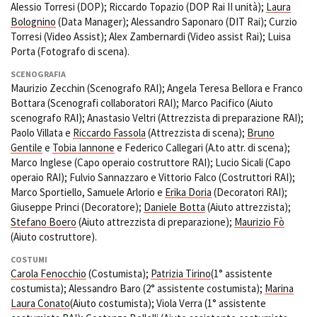
Alessio Torresi (DOP); Riccardo Topazio (DOP Rai II unità);
Laura
Bolognino
(Data Manager); Alessandro Saponaro (DIT Rai); Curzio
Torresi (Video Assist); Alex Zambernardi (Video assist Rai); Luisa
Porta (Fotografo di scena).
Amministrazione trasparente
Bandi e gare
SCENOGRAFIA
Contatti
Maurizio Zecchin (Scenografo RAI); Angela Teresa Bellora e Franco
Privacy
Bottara (Scenografi collaboratori RAI); Marco Pacifico (Aiuto
Cookie policy
scenografo RAI); Anastasio Veltri (Attrezzista di preparazione RAI);
Paolo Villata e
Riccardo Fassola
(Attrezzista di scena);
Bruno
Whistleblowing
Gentile
e
Tobia Iannone
e Federico Callegari (A.to attr. di scena);
Credits
Marco Inglese (Capo operaio costruttore RAI); Lucio Sicali (Capo
operaio RAI); Fulvio Sannazzaro e Vittorio Falco (Costruttori RAI);
Marco Sportiello, Samuele Arlorio e
Erika Doria
(Decoratori RAI);
Giuseppe Princi (Decoratore);
Daniele Botta
(Aiuto attrezzista);
Stefano Boero
(Aiuto attrezzista di preparazione);
Maurizio Fò
(Aiuto costruttore).
COSTUMI
Carola Fenocchio
(Costumista);
Patrizia Tirino
(1° assistente
costumista); Alessandro Baro (2° assistente costumista);
Marina
Laura Conato
(Aiuto costumista); Viola Verra (1° assistente