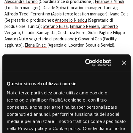
Alessandra Lofino
(Coordinatrice di produzione);
Emanuela Minoli
(Location manager);
Davide Spina
(Location manager II unità);
Alfredo 'Fred' Ferrentino
(Assisitente location manager);
Ivano Coia
(Segretario di produzione);
Antonello Nieddu
(Segretario di
produzione II unità);
Stefano Blisa
,
Emiliano Remelli
,
Umberto
Vergano
, Claudio Santagata,
Costanza Fiore
,
Giulio Paghi
e
Filippo
Amato
(Aiuto segretario di produzione); Giovanni Cao (Facility
aggiunto),
Elena Gnisci
(Agenzia di Location Scout e Servizi).
AMMINISTRAZIONE
Francesco Capulli e Roberto D'Ippolito (Amministratori).
ELETTRICISTI
Andrea Bocco (Caposquadra elettricisti RAI); Alessio Antolovich,
Questo sito web utilizza i cookie
Aziz Bensiah e
Dario Balducci
(Elettricisti RAI); Daniele Notarrigo
Noi e terze parti selezionate utilizziamo cookie o
(Capo elettricisti); Gianpiero Cambursano (Elettricista); Andrea
tecnologie simili per finalità tecniche e, con il tuo
Fontanive (Manovale elettricisti).
consenso, anche per altre finalità (per personalizzare
MACCHINISTI
contenuti ed annunci, per fornire funzionalità dei social
Stefano Fois
(Caposquadra Macchinista);
Riccardo Mellana
media e per analizzare il nostro traffico) come specificato
(Caposquadra macchinista II unità); Angelo Pace, Antonio Ascione e
nella Privacy policy e Cookie policy. Condividiamo inoltre
Christian Peccolo
(Macchinisti); Mario Maggiore (Macchinista RAI).