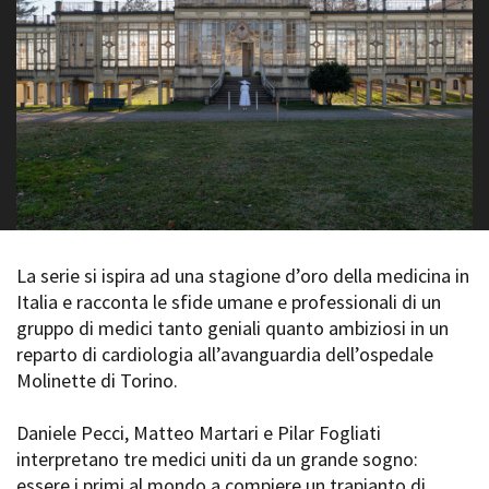
La Grazia - Immagini e
Rete regionale
location della Torino di Paolo
Bilancio sociale
Sorrentino
Amministrazione
Open Day
trasparente
Ciak in TOur!
Bandi e gare
Sostenibilità ambientale
FESTIVAL, MARKETS,
AWARDS
SERVIZI
International Film Festival
Servizi generali
Rotterdam
Location scouting
Berlinale Internationalen
Filmfestspiele Berlin
La serie si ispira ad una stagione d’oro della medicina in
Spazi nella sede FCTP
Festival de Cannes
Italia e racconta le sfide umane e professionali di un
Sala Casting
Biografilm Festival - Bio to B
gruppo di medici tanto geniali quanto ambiziosi in un
Sala Paolo Tenna
Industry Days
reparto di cardiologia all’avanguardia dell’ospedale
Locarno Film Festival
Molinette di Torino.
FILM FUNDS
Mostra Internazionale d’Arte
Piemonte Film Tv Fund
Cinematografica Venezia
Daniele Pecci, Matteo Martari e Pilar Fogliati
Piemonte Film Tv
Toronto International Film
Development Fund
interpretano tre medici uniti da un grande sogno:
Festival
Piemonte Doc Film Fund
essere i primi al mondo a compiere un trapianto di
Festa del Cinema di Roma