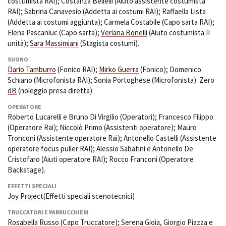
costumista RAI); Costanza Bellelli (Aiuto assistente costumista
RAI); Sabrina Canavesio (Addetta ai costumi RAI); Raffaella Lista
(Addetta ai costumi aggiunta); Carmela Costabile (Capo sarta RAI);
Elena Pascaniuc (Capo sarta);
Veriana Bonelli
(Aiuto costumista II
unità);
Sara Massimiani
(Stagista costumi).
SUONO
Dario Tamburro
(Fonico RAI);
Mirko Guerra
(Fonico); Domenico
Schiano (Microfonista RAI);
Sonia Portoghese
(Microfonista).
Zero
dB
(noleggio presa diretta)
OPERATORE
Roberto Lucarelli e Bruno Di Virgilio (Operatori); Francesco Filippo
(Operatore Rai); Niccolò Primo (Assistenti operatore); Mauro
Tronconi (Assistente operatore Rai);
Antonello Castelli
(Assistente
operatore focus puller RAI); Alessio Sabatini e Antonello De
Cristofaro (Aiuti operatore RAI); Rocco Franconi (Operatore
Backstage).
EFFETTI SPECIALI
Joy Project
(Effetti speciali scenotecnici)
TRUCCATORI E PARRUCCHIERI
Rosabella Russo
(Capo Truccatore);
Serena Gioia
,
Giorgio Piazza
e