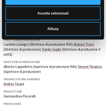
PADRE ROSA), Sofia Taglioni (ILARIA),
Stefano Guerrieri
(MARCO),
e
Carlotta Bizzo (ALICE CLERICI),
Roberto Accornero
(FERDINANDO
n
Accetta selezionati
MAUGERI),
Gisella Battaglia
(PARRUCCHIERA);
Giancarlo Judica
s
Cordiglia
(DON SAVERIO),
Rossana Bena
,
Veronica Urban
(LAURA),
o
Stefano Saccotelli
(Rettore dell'università),
Rosanna Pantano
Rifiuta
(Paziente fan).
DIRETTORE DI PRODUZIONE
Carmine Lonegro (Direttore di produzione RAI);
Arianna Trono
(Direttore di produzione);
Danilo Goglio
(Direttore di produzione II
unità)
ISPETTORE DI PRODUZIONE
Alberto Cappelletto (Ispettore di produzione RAI);
Simone Paralovo
(Ispettore di produzione)
ORGANIZZATORE GENERALE
Andrea Tavani
PRODUTTORE
Giannandrea Pecorelli
PRODUZIONE