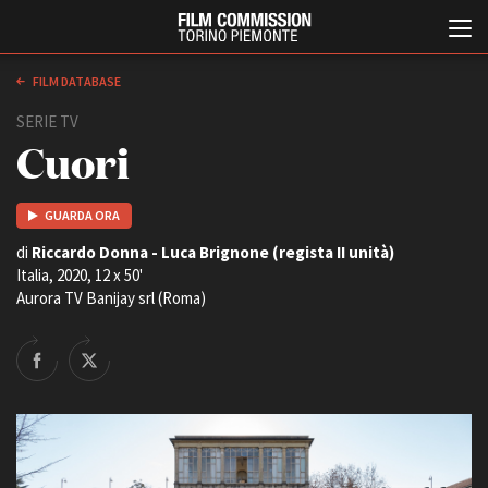
FILM DATABASE
SERIE TV
Cuori
GUARDA ORA
di
Riccardo Donna - Luca Brignone (regista II unità)
Italia, 2020, 12 x 50'
Italiano
English
Aurora TV Banijay srl (Roma)
ABOUT
EVENTI, SPECIALI
Chi siamo
Anteprime in Piemonte
Storia della Fondazione
TFI Torino Film Industry -
Production Days
Contatti
Avenue Cove - Erasmus +
La sede
Guarda che storia!
Partner