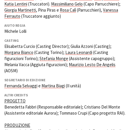
Katia Lentini
(Truccatori).
Massimiliano Gelo
(Capo Parrucchiere);
Giorgia Martinetti
, Pina Piras e
Rosa Calì
(Parrucchieri),
Vanessa
Ferrauto
(Truccatore aggiunto)
AIUTO REGIA
Michele Lolli
CASTING
Elisabetta Curcio (Casting Director); Giulia Azzoni (Casting);
Morgana Bianco
(Casting Torino);
Laura Leonardi
(Casting
figurazioni Torino);
Stefania Monge
(Assistente capogruppo);
Melania Vacca (Aggiuta figurazioni);
Maurizio Lesto De Angelis
(AOSM)
SEGRETARIO DI EDIZIONE
Fernanda Selvaggi
e
Martina Biagi
(II unità)
ALTRI CREDITS
PROGETTO
Benedetta Fabbri (Responsabile editoriale); Cristiano Del Monte
(Assistente editoriale Aurora); Tommaso Crupi (Capo progetto RAI).
PRODUZIONE