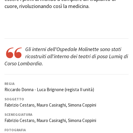
Short Film Fund
cuore, rivoluzionando così la medicina.
Torino Film Festival
David di Donatello
PRODUCTION GUIDE
Nastri d’Argento
Società di produzione
Premio Solinas
Strutture di servizio
Professionisti
STRUMENTI
Attrici-Attori
Gli interni dell'Ospedale Molinette sono stati
Location - Accedi al tuo
Beginners
profilo
ricostruiti all'interno dei teatri di posa Lumiq di
Location - Nuovo utente
Corso Lombardia.
LOCATION GUIDE
Newsletter
Lavora con noi
FILM DATABASE
Stage - Tirocini - Scuola e
REGIA
Lavoro
Riccardo Donna - Luca Brignone (regista II unità)
Elenco Operatori Economici
BOOK DATABASE
SOGGETTO
per affidamento lavori in
Fabrizio Cestaro, Mauro Casiraghi, Simona Coppini
economia
NEWS
SCENEGGIATURA
Fabrizio Cestaro, Mauro Casiraghi, Simona Coppini
CASTING
FOTOGRAFIA