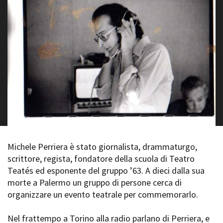
La Grazia - Immagini e
Rete regionale
location della Torino di Paolo
Bilancio sociale
Sorrentino
Amministrazione
Open Day
trasparente
Ciak in TOur!
Bandi e gare
Sostenibilità ambientale
FESTIVAL, MARKETS,
AWARDS
SERVIZI
International Film Festival
Servizi generali
Rotterdam
Location scouting
Berlinale Internationalen
Filmfestspiele Berlin
Spazi nella sede FCTP
Festival de Cannes
Sala Casting
Michele Perriera è stato giornalista, drammaturgo,
Biografilm Festival - Bio to B
Sala Paolo Tenna
Industry Days
scrittore, regista, fondatore della scuola di Teatro
Locarno Film Festival
Teatés ed esponente del gruppo ’63. A dieci dalla sua
FILM FUNDS
Mostra Internazionale d’Arte
morte a Palermo un gruppo di persone cerca di
Piemonte Film Tv Fund
Cinematografica Venezia
organizzare un evento teatrale per commemorarlo.
Piemonte Film Tv
Toronto International Film
Development Fund
Festival
Nel frattempo a Torino alla radio parlano di Perriera, e
Piemonte Doc Film Fund
Festa del Cinema di Roma