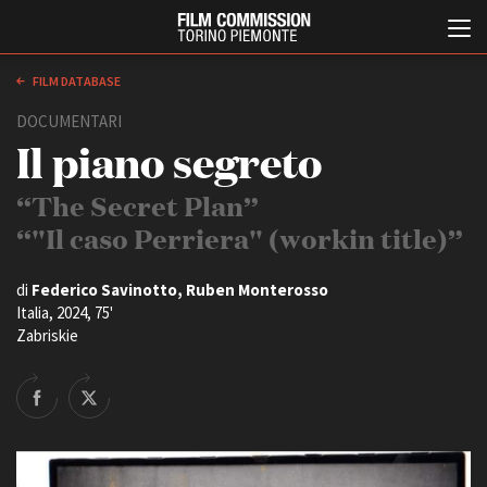
FILM DATABASE
DOCUMENTARI
Il piano segreto
“The Secret Plan”
“"Il caso Perriera" (workin title)”
Italiano
English
di
Federico Savinotto, Ruben Monterosso
Italia, 2024, 75'
Zabriskie
ABOUT
EVENTI, SPECIALI
Chi siamo
Anteprime in Piemonte
Storia della Fondazione
TFI Torino Film Industry -
Production Days
Contatti
Avenue Cove - Erasmus +
La sede
Guarda che storia!
Partner