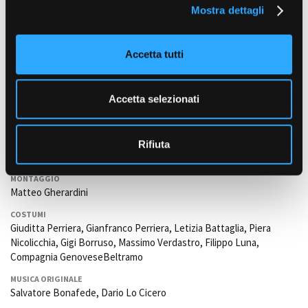
Mostra dettagli
c
o
REGIA
n
Federico Savinotto, Ruben Monterosso
Accetta tutti
s
SOGGETTO
e
Federico Savinotto, Ruben Monterosso
n
Accetta selezionati
SCENEGGIATURA
s
Federico Savinotto, Ruben Monterosso
o
FOTOGRAFIA
Rifiuta
Federico Savinotto, Ruben Monterosso
MONTAGGIO
Matteo Gherardini
COSTUMI
Giuditta Perriera, Gianfranco Perriera, Letizia Battaglia, Piera
Nicolicchia, Gigi Borruso, Massimo Verdastro, Filippo Luna,
Compagnia GenoveseBeltramo
MUSICA ORIGINALE
Salvatore Bonafede, Dario Lo Cicero