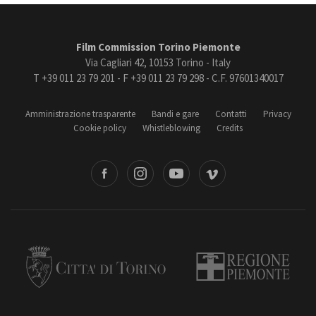
Film Commission Torino Piemonte
Via Cagliari 42, 10153 Torino - Italy
T +39 011 23 79 201 - F +39 011 23 79 298 - C.F. 97601340017
Amministrazione trasparente
Bandi e gare
Contatti
Privacy
Cookie policy
Whistleblowing
Credits
book
Instagram
Youtube
Vimeo
Torino
Regione Piemonte