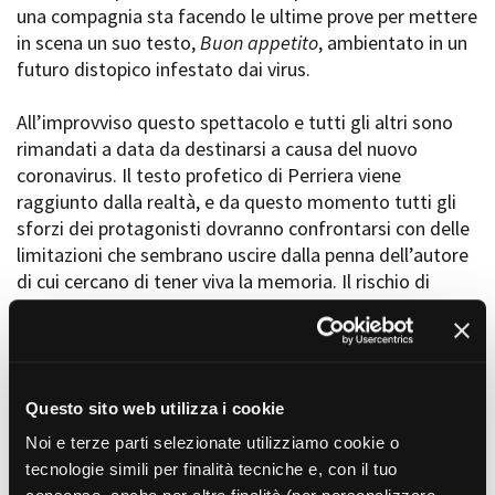
una compagnia sta facendo le ultime prove per mettere
Short Film Fund
Torino Film Festival
in scena un suo testo,
Buon appetito
, ambientato in un
David di Donatello
futuro distopico infestato dai virus.
PRODUCTION GUIDE
Nastri d’Argento
Società di produzione
Premio Solinas
All’improvviso questo spettacolo e tutti gli altri sono
Strutture di servizio
rimandati a data da destinarsi a causa del nuovo
Professionisti
STRUMENTI
coronavirus. Il testo profetico di Perriera viene
Attrici-Attori
Location - Accedi al tuo
raggiunto dalla realtà, e da questo momento tutti gli
Beginners
profilo
sforzi dei protagonisti dovranno confrontarsi con delle
Location - Nuovo utente
limitazioni che sembrano uscire dalla penna dell’autore
LOCATION GUIDE
Newsletter
di cui cercano di tener viva la memoria. Il rischio di
Lavora con noi
rimanere ancora una volta nell’oblio nasce da una
FILM DATABASE
Stage - Tirocini - Scuola e
Lavoro
società molto simile a quella che l’autore aveva
Elenco Operatori Economici
immaginato. Potrà il Teatro stesso sopravvivere a
BOOK DATABASE
per affidamento lavori in
questo momento?
economia
Questo sito web utilizza i cookie
NEWS
Noi e terze parti selezionate utilizziamo cookie o
Fin dalle prime fasi di sviluppo di questo
CASTING
tecnologie simili per finalità tecniche e, con il tuo
progetto ci siamo mossi su un doppio binario: