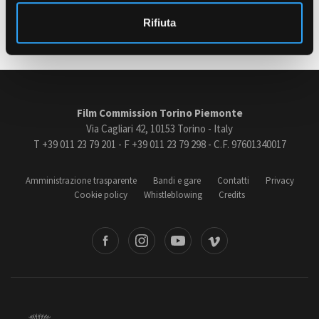
o
Ultimo aggiornamento: 07 Aprile 2020
Rifiuta
Amministrazione trasparente
Bandi e gare
Contatti
Privacy
Film Commission Torino Piemonte
Cookie policy
Via Cagliari 42, 10153 Torino - Italy
Whistleblowing
T +39 011 23 79 201 - F +39 011 23 79 298 - C.F. 97601340017
Credits
Amministrazione trasparente
Bandi e gare
Contatti
Privacy
Cookie policy
Whistleblowing
Credits
book
Instagram
Youtube
Vimeo