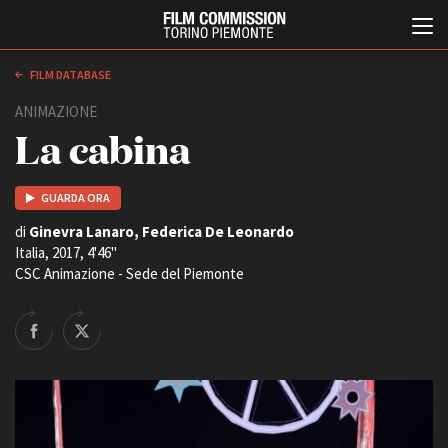
FILM DATABASE
ANIMAZIONE
La cabina
GUARDA ORA
di
Ginevra Lanaro, Federica De Leonardo
Italia, 2017, 4'46''
Italiano
English
CSC Animazione - Sede del Piemonte
ABOUT
EVENTI, SPECIALI
Chi siamo
Anteprime in Piemonte
Storia della Fondazione
TFI Torino Film Industry -
Production Days
Contatti
Avenue Cove - Erasmus +
La sede
Guarda che storia!
Partner