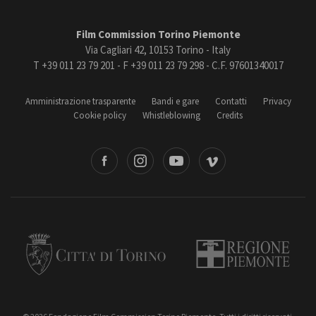
Film Commission Torino Piemonte
Via Cagliari 42, 10153 Torino - Italy
T +39 011 23 79 201 - F +39 011 23 79 298 - C.F. 97601340017
Amministrazione trasparente
Bandi e gare
Contatti
Privacy
Cookie policy
Whistleblowing
Credits
book
Instagram
Youtube
Vimeo
Torino
Regione Piemonte