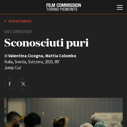
FILM DATABASE
DOCUMENTARI
Sconosciuti puri
di
Valentina Cicogna, Mattia Colombo
Italia, Svezia, Svizzera, 2023, 80'
Jump Cut
Italiano
English
ABOUT
EVENTI, SPECIALI
Chi siamo
Anteprime in Piemonte
Storia della Fondazione
TFI Torino Film Industry -
Production Days
Contatti
Avenue Cove - Erasmus +
La sede
Guarda che storia!
Partner