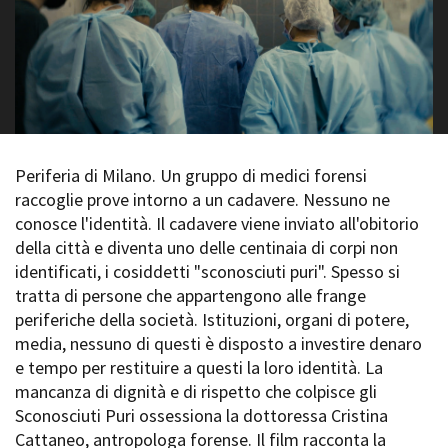
La Grazia - Immagini e
Rete regionale
location della Torino di Paolo
Bilancio sociale
Sorrentino
Amministrazione
Open Day
trasparente
Ciak in TOur!
Bandi e gare
Sostenibilità ambientale
FESTIVAL, MARKETS,
AWARDS
Periferia di Milano. Un gruppo di medici forensi
SERVIZI
International Film Festival
raccoglie prove intorno a un cadavere. Nessuno ne
Servizi generali
Rotterdam
conosce l'identità. Il cadavere viene inviato all'obitorio
Location scouting
Berlinale Internationalen
della città e diventa uno delle centinaia di corpi non
Filmfestspiele Berlin
Spazi nella sede FCTP
identificati, i cosiddetti "sconosciuti puri". Spesso si
Festival de Cannes
Sala Casting
tratta di persone che appartengono alle frange
Biografilm Festival - Bio to B
Sala Paolo Tenna
Industry Days
periferiche della società. Istituzioni, organi di potere,
Locarno Film Festival
media, nessuno di questi è disposto a investire denaro
FILM FUNDS
Mostra Internazionale d’Arte
e tempo per restituire a questi la loro identità. La
Piemonte Film Tv Fund
Cinematografica Venezia
mancanza di dignità e di rispetto che colpisce gli
Piemonte Film Tv
Toronto International Film
Sconosciuti Puri ossessiona la dottoressa Cristina
Development Fund
Festival
Cattaneo, antropologa forense. Il film racconta la
Piemonte Doc Film Fund
Festa del Cinema di Roma