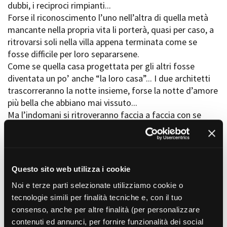
dubbi, i reciproci rimpianti...
Forse il riconoscimento l’uno nell’altra di quella metà
mancante nella propria vita li porterà, quasi per caso, a
ritrovarsi soli nella villa appena terminata come se
fosse difficile per loro separarsene.
Come se quella casa progettata per gli altri fosse
diventata un po’ anche “la loro casa”... I due architetti
trascorreranno la notte insieme, forse la notte d’amore
più bella che abbiano mai vissuto...
Ma l’indomani si ritroveranno faccia a faccia con se
stessi, le loro scelte, le loro impotenze, le loro piccole
sconfitte... Più consapevoli di ciò che sono,
amaramente fieri e disillusi...
Questo sito web utilizza i cookie
Noi e terze parti selezionate utilizziamo cookie o
REGIA
Paolo Franchi
tecnologie simili per finalità tecniche e, con il tuo
consenso, anche per altre finalità (per personalizzare
SOGGETTO
contenuti ed annunci, per fornire funzionalità dei social
Paolo Franchi