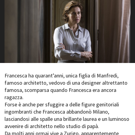
La Grazia - Immagini e
Rete regionale
location della Torino di Paolo
Bilancio sociale
Sorrentino
Amministrazione
Open Day
trasparente
Ciak in TOur!
Bandi e gare
Sostenibilità ambientale
FESTIVAL, MARKETS,
AWARDS
SERVIZI
International Film Festival
Servizi generali
Rotterdam
Location scouting
Berlinale Internationalen
Filmfestspiele Berlin
Francesca ha quarant’anni, unica figlia di Manfredi,
Spazi nella sede FCTP
Festival de Cannes
famoso architetto, vedovo di una designer altrettanto
Sala Casting
Biografilm Festival - Bio to B
famosa, scomparsa quando Francesca era ancora
Sala Paolo Tenna
Industry Days
ragazza.
Locarno Film Festival
Forse è anche per sfuggire a delle figure genitoriali
FILM FUNDS
Mostra Internazionale d’Arte
ingombranti che Francesca abbandonò Milano,
Piemonte Film Tv Fund
Cinematografica Venezia
lasciandosi alle spalle una brillante laurea e un luminoso
Piemonte Film Tv
Toronto International Film
Development Fund
avvenire di architetto nello studio di papà.
Festival
Piemonte Doc Film Fund
Da molti anni ormai vive a Zurigo, apparentemente
Festa del Cinema di Roma