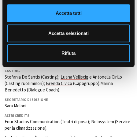
o
Ezio Gamba (Operatore M.d.P.);
Gianni Aldi
(Operatore); Niccolò
n
Primo (Assistente operatore); Silverio Chiappara (2° assistente
Accetta tutti
s
operatore); Elisabetta Giri (Data Manager)
e
TRUCCATORI E PARRUCCHIERI
n
Paola Gattabrusi (Capo Truccatore);
Francesca Buffarello
(prima
Accetta selezionati
s
assistente Truccatore). Aldina Governatori (Capo Parrucchiere);
Romina Ronzani (Parrucchiere).
o
Rifiuta
AIUTO REGIA
Alessandro Tonda
CASTING
Stefania De Santis (Casting);
Luana Velliscig
e Antonella Cirillo
(Casting ruoli minori);
Brenda Civico
(Capogruppo).Marina
Benedetto (Dialogue Coach).
SEGRETARIO DI EDIZIONE
Sara Meloni
ALTRI CREDITS
Four Studios Communication
(Teatri di posa);
Nolosystem
(Service
per la climatizzazione).