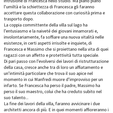
intrusione di Francesca nello studio. Ma piano piano
l’umiltà e la schiettezza di Francesca gli faranno
accettare questa collaborazione con curiosità prima e
Amministrazione trasparente
trasporto dopo.
Bandi e gare
La coppia committente della villa sul lago ha
Contatti
l’entusiasmo e la naiveté dei giovani innamorati e,
Privacy
involontariamente, fa soffiare una nuova vitalità nelle
Cookie policy
esistenze, in certi aspetti irrisolte e inquiete, di
Whistleblowing
Francesca e Massimo che si proiettano nella vita di quei
Credits
ragazzi con un affetto e protettività tutta speciale.
Di pari passo con l’evolversi dei lavori di ristrutturazione
della casa, cresce anche tra di loro un affiatamento e
un’intimità particolare che trova il suo apice nel
momento in cui Manfredi muore d’improvviso per un
infarto. Se Francesca ha perso il padre, Massimo ha
perso il suo maestro, colui che ha creduto subito nel
suo talento...
La fine dei lavori della villa, faranno avvicinare i due
architetti ancora di più. E in quei momenti affioreranno i