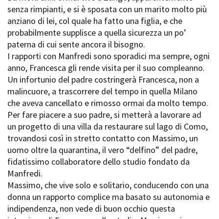
Short Film Fund
senza rimpianti, e si è sposata con un marito molto più
Torino Film Festival
anziano di lei, col quale ha fatto una figlia, e che
David di Donatello
PRODUCTION GUIDE
probabilmente supplisce a quella sicurezza un po’
Nastri d’Argento
Società di produzione
paterna di cui sente ancora il bisogno.
Premio Solinas
Strutture di servizio
I rapporti con Manfredi sono sporadici ma sempre, ogni
Professionisti
anno, Francesca gli rende visita per il suo compleanno.
STRUMENTI
Attrici-Attori
Un infortunio del padre costringerà Francesca, non a
Location - Accedi al tuo
Beginners
profilo
malincuore, a trascorrere del tempo in quella Milano
Location - Nuovo utente
che aveva cancellato e rimosso ormai da molto tempo.
LOCATION GUIDE
Newsletter
Per fare piacere a suo padre, si metterà a lavorare ad
Lavora con noi
un progetto di una villa da restaurare sul lago di Como,
FILM DATABASE
Stage - Tirocini - Scuola e
trovandosi così in stretto contatto con Massimo, un
Lavoro
uomo oltre la quarantina, il vero “delfino” del padre,
Elenco Operatori Economici
BOOK DATABASE
fidatissimo collaboratore dello studio fondato da
per affidamento lavori in
Manfredi.
economia
NEWS
Massimo, che vive solo e solitario, conducendo con una
donna un rapporto complice ma basato su autonomia e
CASTING
indipendenza, non vede di buon occhio questa