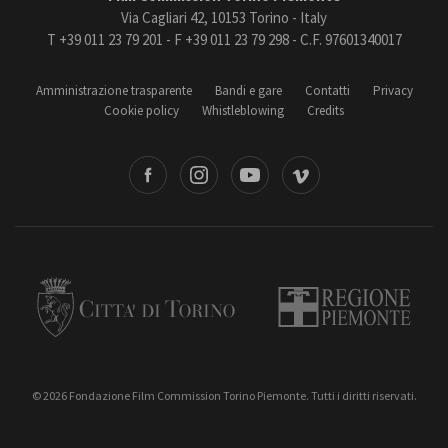
Via Cagliari 42, 10153 Torino - Italy
T +39 011 23 79 201 - F +39 011 23 79 298 - C.F. 97601340017
Amministrazione trasparente
Bandi e gare
Contatti
Privacy
Cookie policy
Whistleblowing
Credits
book
Instagram
Youtube
Vimeo
Torino
Regione Piemonte
© 2026 Fondazione Film Commission Torino Piemonte. Tutti i diritti riservati.