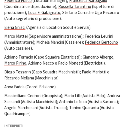
Federico Fusco
(Location manager);
Francesca Barbagallo
(Coordinatrice di produzione);
Rossella Tarantino
(Ispettore di
produzione);
Luca E. Galzignato
, Stefano Corradi e Ugo Pecoraro
(Aiuto segretario di produzione).
Elena Gnisci
(Agenzia di Location Scout e Servizi).
Marco Mattei (Supervisore amministrazione); Federica Leurini
(Amministratore); Michela Mancini (Cassiere);
Federica Bertolino
(Aiuto cassiere).
Adriano Ferracin (Capo Squadra Elettricisti); Giancarlo Albergo,
Marco Pirino
, Adriano Necco e Paolo Monetti (Elettricisti).
Diego Tessarin (Capo Squadra Macchinisti); Paolo Mariotti e
Riccardo Mellana
(Macchinista).
Anna Fadda (Coord. Edizione).
Massimiliano Cedroni (Gruppista); Mario Lilli (Autista Mdp); Andrea
Sassaroli (Autista Macchinisti); Antonio Lofoco (Autista Sartoria);
Angelo Marchesani (Autista Trucco); Tonino Quaranta (Autista
Quadricamper).
INTERPRETI