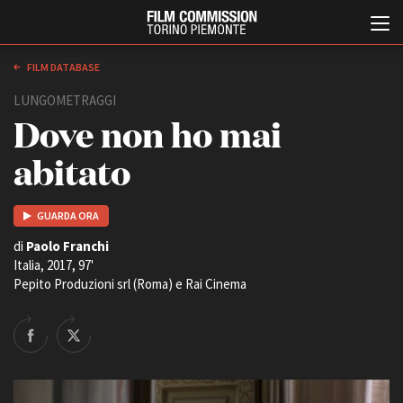
FILM DATABASE
LUNGOMETRAGGI
Dove non ho mai
abitato
GUARDA ORA
Italiano
English
di
Paolo Franchi
Italia, 2017, 97'
Pepito Produzioni srl (Roma) e Rai Cinema
ABOUT
EVENTI, SPECIALI
Chi siamo
Anteprime in Piemonte
Storia della Fondazione
TFI Torino Film Industry -
Production Days
Contatti
Avenue Cove - Erasmus +
La sede
Guarda che storia!
Partner