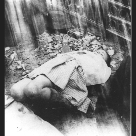
La Grazia - Immagini e
Rete regionale
location della Torino di Paolo
Bilancio sociale
Sorrentino
Amministrazione
Open Day
trasparente
Ciak in TOur!
Bandi e gare
Sostenibilità ambientale
FESTIVAL, MARKETS,
AWARDS
SERVIZI
International Film Festival
Servizi generali
Rotterdam
Location scouting
Berlinale Internationalen
Filmfestspiele Berlin
Spazi nella sede FCTP
Festival de Cannes
Sala Casting
Biografilm Festival - Bio to B
Sala Paolo Tenna
Industry Days
Locarno Film Festival
FILM FUNDS
Mostra Internazionale d’Arte
Piemonte Film Tv Fund
Cinematografica Venezia
Piemonte Film Tv
Toronto International Film
Development Fund
Festival
Piemonte Doc Film Fund
Festa del Cinema di Roma