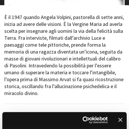
Short Film Fund
Torino Film Festival
David di Donatello
È il 1947 quando Angela Volpini, pastorella di sette anni,
PRODUCTION GUIDE
Nastri d’Argento
inizia ad avere delle visioni. È la Vergine Maria ad averla
Società di produzione
Premio Solinas
scelta per insegnare agli uomini la via della felicità sulla
Strutture di servizio
Terra. Fra interviste, filmati dall’archivio Luce e
Professionisti
STRUMENTI
paesaggi come tele pittoriche, prende forma la
Attrici-Attori
Location - Accedi al tuo
memoria di una ragazza diventata un’icona, seguita da
Beginners
profilo
masse di giovani rivoluzionari e intellettuali del calibro
Location - Nuovo utente
di Pasolini. Intravedendo la possibilità per l’essere
LOCATION GUIDE
Newsletter
umano di superare la materia e toccare l’intangibile,
Lavora con noi
l’opera prima di Massimo Arvat si fa quasi ricostruzione
FILM DATABASE
Stage - Tirocini - Scuola e
storica, oscillando fra l’allucinazione psichedelica e il
Lavoro
miracolo divino.
Elenco Operatori Economici
BOOK DATABASE
per affidamento lavori in
economia
NEWS
Il film intreccia la straordinaria storia mistica
con alcuni degli eventi fondamentali della
CASTING
storia politica e culturale del 900, riletti alla luce del