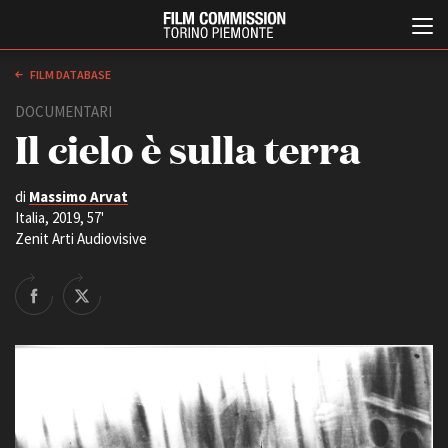
FILM DATABASE
DOCUMENTARI
Il cielo è sulla terra
di
Massimo Arvat
Italia, 2019, 57'
Zenit Arti Audiovisive
Italiano
English
ABOUT
EVENTI, SPECIALI
Chi siamo
Anteprime in Piemonte
Storia della Fondazione
TFI Torino Film Industry -
Production Days
Contatti
Avenue Cove - Erasmus +
La sede
Guarda che storia!
Partner