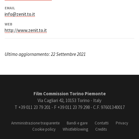
EMAIL
info@zenit.to.it
WEB
http://www.zenit.to.it
Ultimo aggiornamento: 22 Settembre 2021
Film Commission Torino Piemonte
Via Cagliari 42, 10153 Torino - Italy
T +39 011 23 79 201 - F +39 011 23 79 298 - C.F. 97601340017
Amministrazione trasparente
Bandi e gare
Contatti
Privacy
Cookie policy
Whistleblowing
Credits