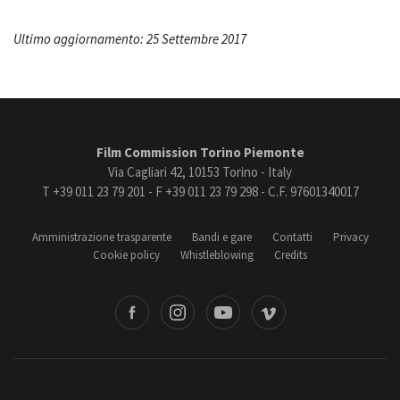
Ultimo aggiornamento: 25 Settembre 2017
Film Commission Torino Piemonte
Via Cagliari 42, 10153 Torino - Italy
T +39 011 23 79 201 - F +39 011 23 79 298 - C.F. 97601340017
Amministrazione trasparente
Bandi e gare
Contatti
Privacy
Cookie policy
Whistleblowing
Credits
book
Instagram
Youtube
Vimeo