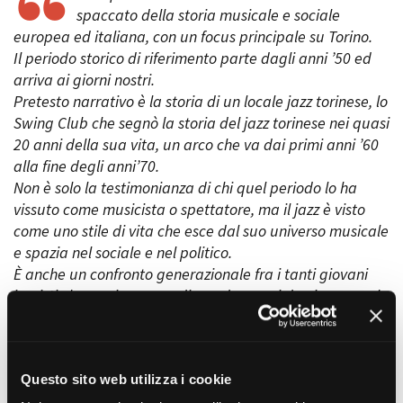
spaccato della storia musicale e sociale
europea ed italiana, con un focus principale su Torino.
Il periodo storico di riferimento parte dagli anni ’50 ed
Amministrazione trasparente
arriva ai giorni nostri.
Bandi e gare
Pretesto narrativo è la storia di un locale jazz torinese, lo
Contatti
Swing Club che segnò la storia del jazz torinese nei quasi
Privacy
20 anni della sua vita, un arco che va dai primi anni ’60
Cookie policy
alla fine degli anni’70.
Whistleblowing
Non è solo la testimonianza di chi quel periodo lo ha
Credits
vissuto come musicista o spettatore, ma il jazz è visto
come uno stile di vita che esce dal suo universo musicale
e spazia nel sociale e nel politico.
È anche un confronto generazionale fra i tanti giovani
jazzisti che oggi cercano di guadagnarsi da vivere con la
loro musica e la generazione dei loro nonni che hanno
vissuto un epoca magica che non ritornerà più.
Questo sito web utilizza i cookie
REGIA