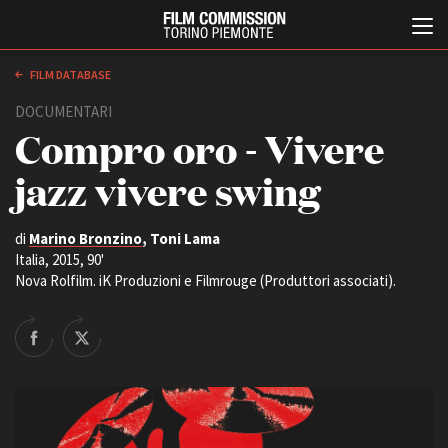
FILM DATABASE
DOCUMENTARI
Compro oro - Vivere
jazz vivere swing
di
Marino Bronzino
, Toni Lama
Italia, 2015, 90'
Italiano
English
Nova Rolfilm. iK Produzioni e Filmrouge (Produttori associati).
ABOUT
EVENTI, SPECIALI
Chi siamo
Anteprime in Piemonte
Storia della Fondazione
TFI Torino Film Industry -
Production Days
Contatti
Avenue Cove - Erasmus +
La sede
Guarda che storia!
Partner