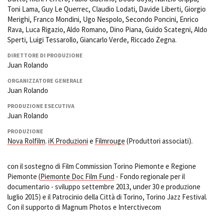
Toni Lama, Guy Le Querrec, Claudio Lodati, Davide Liberti, Giorgio
Merighi, Franco Mondini, Ugo Nespolo, Secondo Poncini, Enrico
Rava, Luca Rigazio, Aldo Romano, Dino Piana, Guido Scategni, Aldo
Sperti, Luigi Tessarollo, Giancarlo Verde, Riccado Zegna.
DIRETTORE DI PRODUZIONE
Juan Rolando
ORGANIZZATORE GENERALE
Juan Rolando
PRODUZIONE ESECUTIVA
Juan Rolando
PRODUZIONE
Nova Rolfilm
.
iK Produzioni
e
Filmrouge
(Produttori associati).
con il sostegno di Film Commission Torino Piemonte e Regione
Piemonte (
Piemonte Doc Film Fund
- Fondo regionale per il
documentario - sviluppo settembre 2013, under 30 e produzione
luglio 2015) e il Patrocinio della Città di Torino, Torino Jazz Festival.
Con il supporto di Magnum Photos e Interctivecom