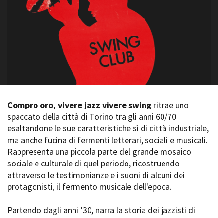
La Grazia - Immagini e
Rete regionale
location della Torino di Paolo
Bilancio sociale
Sorrentino
Amministrazione
Open Day
trasparente
Ciak in TOur!
Bandi e gare
Sostenibilità ambientale
FESTIVAL, MARKETS,
AWARDS
SERVIZI
International Film Festival
Servizi generali
Rotterdam
Compro oro, vivere jazz vivere swing
ritrae uno
Location scouting
Berlinale Internationalen
spaccato della città di Torino tra gli anni 60/70
Filmfestspiele Berlin
Spazi nella sede FCTP
esaltandone le sue caratteristiche sì di città industriale,
Festival de Cannes
Sala Casting
ma anche fucina di fermenti letterari, sociali e musicali.
Biografilm Festival - Bio to B
Sala Paolo Tenna
Rappresenta una piccola parte del grande mosaico
Industry Days
sociale e culturale di quel periodo, ricostruendo
Locarno Film Festival
FILM FUNDS
attraverso le testimonianze e i suoni di alcuni dei
Mostra Internazionale d’Arte
Piemonte Film Tv Fund
Cinematografica Venezia
protagonisti, il fermento musicale dell'epoca.
Piemonte Film Tv
Toronto International Film
Development Fund
Festival
Partendo dagli anni ‘30, narra la storia dei jazzisti di
Piemonte Doc Film Fund
Festa del Cinema di Roma