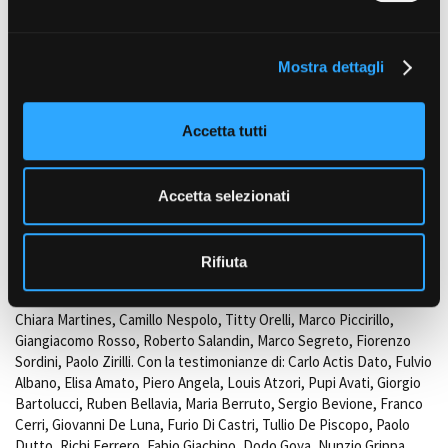
Tommaso Bosso, Mirco Guerra e
Marco Montano
(Fonici presa
e
diretta)
l
Mostra dettagli
c
OPERATORE
Marino Bronzino
, Simon Luca Chiotti, Fulvio Nebbia, Marco Paladini,
o
Alberto Puliafito,
Angelo Santovito
e Stefano Usberghi. Jaun
n
Accetta tutti
Rolando (Operatore Droni). Marco Paladini (Assistente operatore).
s
e
ALTRI CREDITS
Riprese aeree: Fly Team
Nova Rolfilm
. Giuseppe Rinaldi (Pilota
n
Accetta selezionati
Droni). Giuseppe Perotti (Editing audio). Eugenio Sciola (Color).
s
o
INTERPRETI
Con la partecipazione di: Nando e Ivan Amedeo, Fabio Bortolotti,
Rifiuta
Tolga Bilgin, Francesco Brancato, Giorgio Diaferia, Alessandro Di
Virgilio, Jorde Emenuello, Enrico Fazio, Terry Fessia, Marco Levi,
Chiara Martines, Camillo Nespolo, Titty Orelli, Marco Piccirillo,
Giangiacomo Rosso, Roberto Salandin, Marco Segreto, Fiorenzo
Sordini, Paolo Zirilli. Con la testimonianze di: Carlo Actis Dato, Fulvio
Albano, Elisa Amato, Piero Angela, Louis Atzori, Pupi Avati, Giorgio
Bartolucci, Ruben Bellavia, Maria Berruto, Sergio Bevione, Franco
Cerri, Giovanni De Luna, Furio Di Castri, Tullio De Piscopo, Paolo
Dutto, Richi Ferrero, Fabio Giachino, Dodo Goya, Nunzio Grippa,