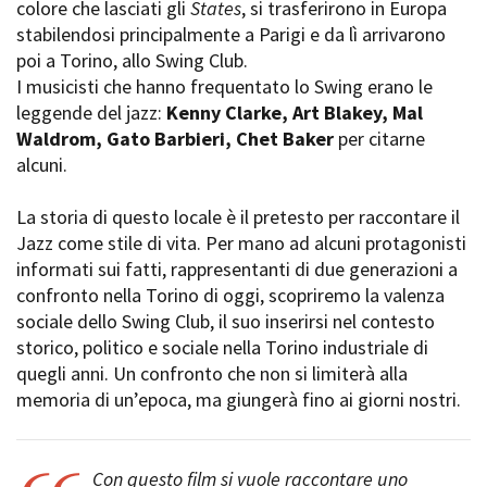
colore che lasciati gli
States
, si trasferirono in Europa
Short Film Fund
Torino Film Festival
stabilendosi principalmente a Parigi e da lì arrivarono
David di Donatello
poi a Torino, allo Swing Club.
PRODUCTION GUIDE
Nastri d’Argento
I musicisti che hanno frequentato lo Swing erano le
Società di produzione
Premio Solinas
leggende del jazz:
Kenny Clarke, Art Blakey, Mal
Strutture di servizio
Waldrom, Gato Barbieri, Chet Baker
per citarne
Professionisti
STRUMENTI
alcuni.
Attrici-Attori
Location - Accedi al tuo
Beginners
profilo
La storia di questo locale è il pretesto per raccontare il
Location - Nuovo utente
Jazz come stile di vita. Per mano ad alcuni protagonisti
LOCATION GUIDE
Newsletter
informati sui fatti, rappresentanti di due generazioni a
Lavora con noi
confronto nella Torino di oggi, scopriremo la valenza
FILM DATABASE
Stage - Tirocini - Scuola e
sociale dello Swing Club, il suo inserirsi nel contesto
Lavoro
storico, politico e sociale nella Torino industriale di
Elenco Operatori Economici
BOOK DATABASE
per affidamento lavori in
quegli anni. Un confronto che non si limiterà alla
economia
memoria di un’epoca, ma giungerà fino ai giorni nostri.
NEWS
CASTING
Con questo film si vuole raccontare uno