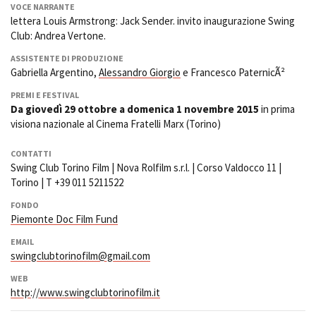
VOCE NARRANTE
lettera Louis Armstrong: Jack Sender. invito inaugurazione Swing
Club: Andrea Vertone.
ASSISTENTE DI PRODUZIONE
Gabriella Argentino,
Alessandro Giorgio
e Francesco PaternicÃ²
PREMI E FESTIVAL
Da giovedì 29 ottobre a domenica 1 novembre 2015
in prima
visiona nazionale al Cinema Fratelli Marx (Torino)
CONTATTI
Swing Club Torino Film | Nova Rolfilm s.r.l. | Corso Valdocco 11 |
Torino | T +39 011 5211522
FONDO
Piemonte Doc Film Fund
EMAIL
swingclubtorinofilm@gmail.com
WEB
http://www.swingclubtorinofilm.it