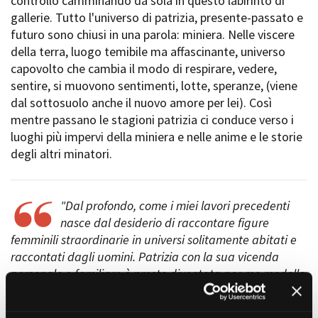
controllo camminando da sola in questo labirinto di
Short Film Fund
Torino Film Festival
gallerie. Tutto l'universo di patrizia, presente-passato e
David di Donatello
futuro sono chiusi in una parola: miniera. Nelle viscere
PRODUCTION GUIDE
Nastri d’Argento
della terra, luogo temibile ma affascinante, universo
Società di produzione
Premio Solinas
capovolto che cambia il modo di respirare, vedere,
Strutture di servizio
sentire, si muovono sentimenti, lotte, speranze, (viene
Professionisti
STRUMENTI
dal sottosuolo anche il nuovo amore per lei). Così
Attrici-Attori
Location - Accedi al tuo
mentre passano le stagioni patrizia ci conduce verso i
Beginners
profilo
luoghi più impervi della miniera e nelle anime e le storie
Location - Nuovo utente
degli altri minatori.
LOCATION GUIDE
Newsletter
Lavora con noi
FILM DATABASE
Stage - Tirocini - Scuola e
"Dal profondo
, come i miei lavori precedenti
Lavoro
nasce dal desiderio di raccontare figure
Elenco Operatori Economici
BOOK DATABASE
femminili straordinarie in universi solitamente abitati e
per affidamento lavori in
economia
raccontati dagli uomini. Patrizia con la sua vicenda
NEWS
personale e familiare è presto diventata per me modello
della storia mineraria declinata al femminile, storia fino
CASTING
ad ora mai narrata. Il fascino per il luogo misterioso in