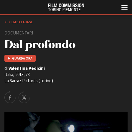
FILM DATABASE
DOCUMENTARI
Dal profondo
GUARDA ORA
di
Valentina Pedicini
Italia, 2013, 73'
Italiano
English
La Sarraz Pictures (Torino)
ABOUT
EVENTI, SPECIALI
Chi siamo
Anteprime in Piemonte
Storia della Fondazione
TFI Torino Film Industry -
Production Days
Contatti
Avenue Cove - Erasmus +
La sede
Guarda che storia!
Partner