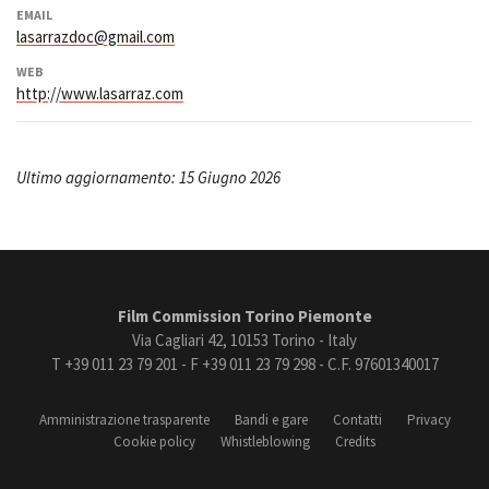
EMAIL
lasarrazdoc@gmail.com
WEB
http://www.lasarraz.com
Ultimo aggiornamento: 15 Giugno 2026
Film Commission Torino Piemonte
Via Cagliari 42, 10153 Torino - Italy
T +39 011 23 79 201 - F +39 011 23 79 298 - C.F. 97601340017
Amministrazione trasparente
Bandi e gare
Contatti
Privacy
Cookie policy
Whistleblowing
Credits