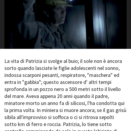
La Grazia - Immagini e
Rete regionale
location della Torino di Paolo
Bilancio sociale
Sorrentino
Amministrazione
Open Day
trasparente
Ciak in TOur!
Bandi e gare
Sostenibilità ambientale
FESTIVAL, MARKETS,
AWARDS
SERVIZI
International Film Festival
Servizi generali
Rotterdam
La vita di Patrizia si svolge al buio; il sole non è ancora
Location scouting
Berlinale Internationalen
sorto quando lasciate le figlie adolescenti nel sonno,
Filmfestspiele Berlin
Spazi nella sede FCTP
indossa scarponi pesanti, respiratore, "maschera" ed
Festival de Cannes
Sala Casting
entra in "gabbia"; questo ascensore d' altri tempi
Biografilm Festival - Bio to B
Sala Paolo Tenna
sprofonda in un pozzo nero a 500 metri sotto il livello
Industry Days
del mare. Aveva appena 20 anni quando il padre,
Locarno Film Festival
FILM FUNDS
minatore morto un anno fa di silicosi, l'ha condotta qui
Mostra Internazionale d’Arte
Piemonte Film Tv Fund
la prima volta. In miniera si muore ancora; se il gas grisù
Cinematografica Venezia
Piemonte Film Tv
sibila all'improvviso si soffoca o ci si ritrova sepolti
Toronto International Film
Development Fund
Festival
sotto km di ferro e roccia. Patrizia, lo tiene sotto
Piemonte Doc Film Fund
Festa del Cinema di Roma