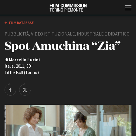
FILM DATABASE
PUBBLICITÀ, VIDEO ISTITUZIONALE, INDUSTRIALE E DIDATTICO
Spot Amuchina “Zia”
di
Marcello Lucini
Italia, 2011, 30''
Little Bull (Torino)
Italiano
English
ABOUT
EVENTI, SPECIALI
Chi siamo
Anteprime in Piemonte
Storia della Fondazione
TFI Torino Film Industry -
Production Days
Contatti
Avenue Cove - Erasmus +
La sede
Guarda che storia!
Partner