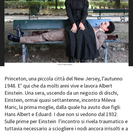
La Grazia - Immagini e
Rete regionale
location della Torino di Paolo
Bilancio sociale
Sorrentino
Amministrazione
Open Day
trasparente
Ciak in TOur!
Bandi e gare
Sostenibilità ambientale
FESTIVAL, MARKETS,
AWARDS
SERVIZI
International Film Festival
Servizi generali
Rotterdam
Location scouting
Berlinale Internationalen
Filmfestspiele Berlin
Spazi nella sede FCTP
Princeton, una piccola città del New Jersey, l’autunno
Festival de Cannes
Sala Casting
1948. E’ qui che da molti anni vive e lavora Albert
Biografilm Festival - Bio to B
Sala Paolo Tenna
Einstein. Una sera, uscendo da un negozio di dischi,
Industry Days
Einstein, ormai quasi settantenne, incontra Mileva
Locarno Film Festival
FILM FUNDS
Maric, la prima moglie, dalla quale ha avuto due figli:
Mostra Internazionale d’Arte
Piemonte Film Tv Fund
Cinematografica Venezia
Hans Albert e Eduard. I due non si vedono dal 1932.
Piemonte Film Tv
Toronto International Film
Sulle prime per Einstein l’incontro si rivela traumatico e
Development Fund
Festival
tuttavia necessario a sciogliere i nodi ancora irrisolti e a
Piemonte Doc Film Fund
Festa del Cinema di Roma