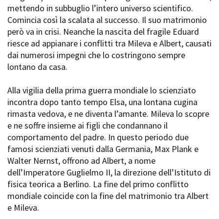
mettendo in subbuglio l’intero universo scientifico.
Comincia così la scalata al successo. Il suo matrimonio
però va in crisi. Neanche la nascita del fragile Eduard
Amministrazione trasparente
riesce ad appianare i conflitti tra Mileva e Albert, causati
Bandi e gare
dai numerosi impegni che lo costringono sempre
Contatti
lontano da casa.
Privacy
Cookie policy
Alla vigilia della prima guerra mondiale lo scienziato
Whistleblowing
incontra dopo tanto tempo Elsa, una lontana cugina
Credits
rimasta vedova, e ne diventa l’amante. Mileva lo scopre
e ne soffre insieme ai figli che condannano il
comportamento del padre. In questo periodo due
famosi scienziati venuti dalla Germania, Max Plank e
Walter Nernst, offrono ad Albert, a nome
dell’Imperatore Guglielmo II, la direzione dell’Istituto di
fisica teorica a Berlino. La fine del primo conflitto
mondiale coincide con la fine del matrimonio tra Albert
e Mileva.