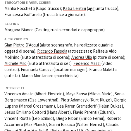
TRUCCATORI E PARRUCCHIERI
Manlio Rocchetti (Capo trucco);
Katia Lentini
(aggiunta trucco),
Francesca Buffarello
(truccatrice a giornate).
CASTING
Morgana Bianco
(Casting ruoli secondari e capogruppo)
ALTRI CREDITS
Gian Pietro D'Acqui
(aiuto scenografo, ha realizzato quadri e
oggetti di scena).
Riccardo Fassola
(attrezzista); Raffaele Aldo
Molinino (aiuto attrezzista di scena);
Andrea Ullo
(pittore di scena);
Michele Milo
(aiuto attrezzista di set).
Federico Mazzi
(video
control).
Emanuela Carozzi
(location manager). Franco Maletta
(autista). Marco Montanaro (macchinista).
INTERPRETI
Vincenzo Amato (Albert Einstein), Maya Sansa (Mileva Maric), Sonia
Bergamasco (Elsa Lowenthal), Piotr Adamczyk (Kurt Kluge), Giorgio
Lupano (Marcel Grossmann), Lea Karen Gramsdorff (Helen Dukas),
Jesus Emiliano Coltorti (Hans Albert), Flavio Parenti (Eduard),
Vincent Riotta (Leo Szilard), Diego Ribon (Enrico Fermi), Roberto
Accornero (Max Planck), Gianni Bissaca (Walter Nernst), Claudio
Cipriani (Peter Hanfield), Pietro Ragusa (J.R. Oppenheimer),