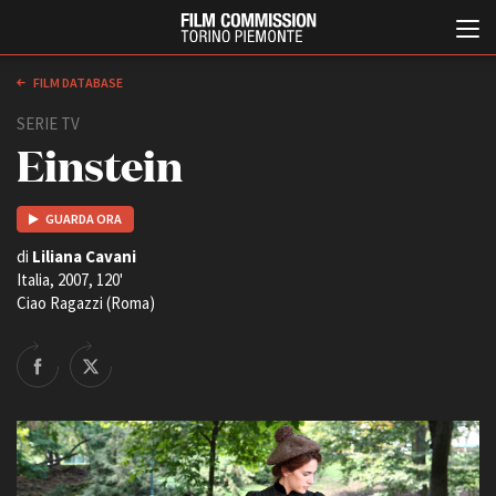
FILM DATABASE
SERIE TV
Einstein
GUARDA ORA
di
Liliana Cavani
Italia, 2007, 120'
Italiano
English
Ciao Ragazzi (Roma)
ABOUT
EVENTI, SPECIALI
Chi siamo
Anteprime in Piemonte
Storia della Fondazione
TFI Torino Film Industry -
Production Days
Contatti
Avenue Cove - Erasmus +
La sede
Guarda che storia!
Partner