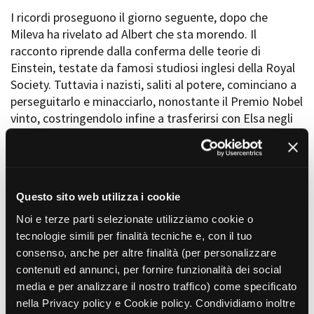
I ricordi proseguono il giorno seguente, dopo che
Mileva ha rivelato ad Albert che sta morendo. Il
racconto riprende dalla conferma delle teorie di
Einstein, testate da famosi studiosi inglesi della Royal
Society. Tuttavia i nazisti, saliti al potere, cominciano a
perseguitarlo e minacciarlo, nonostante il Premio Nobel
vinto, costringendolo infine a trasferirsi con Elsa negli
Stati Uniti. Qui viene assunto dall’Institute for
Advanced Studies di Princeton. Un anno dopo muore
Elsa.
Questo sito web utilizza i cookie
Il secondo conflitto mondiale è alle porte, e Albert
collabora al programma atomico americano con
Noi e terze parti selezionate utilizziamo cookie o
l’intento di sorpassare i tedeschi. Nel dicembre del 1941
tecnologie simili per finalità tecniche e, con il tuo
anche gli Stati Uniti entrano in guerra. La brutale
consenso, anche per altre finalità (per personalizzare
conclusione, con lo scoppio della prima bomba atomica
contenuti ed annunci, per fornire funzionalità dei social
americana che rade al suolo Hiroshima e Nagasaki
media e per analizzare il nostro traffico) come specificato
sconvolge Albert, pieno di sensi di colpa per aver
nella Privacy policy e Cookie policy. Condividiamo inoltre