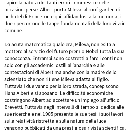
capire la natura dei tanti errori commessi e delle
Short Film Fund
Torino Film Festival
occasioni perse. Albert porta Mileva al roof garden di
David di Donatello
un hotel di Princeton e qui, affidandosi alla memoria, i
PRODUCTION GUIDE
Nastri d’Argento
due ripercorrono le tappe fondamentali della loro vita in
Società di produzione
Premio Solinas
comune.
Strutture di servizio
Professionisti
STRUMENTI
Da acuta matematica quale era, Mileva, non esita a
Attrici-Attori
Location - Accedi al tuo
mettere al servizio del futuro premio Nobel tutta la sua
Beginners
profilo
conoscenza. Entrambi sono costretti a fare i conti non
Location - Nuovo utente
solo con gli accademici ostili all’anarchia e alle
LOCATION GUIDE
Newsletter
contestazioni di Albert ma anche con la madre dello
Lavora con noi
scienziato che non ritiene Mileva adatta al figlio.
FILM DATABASE
Stage - Tirocini - Scuola e
Tuttavia i due vanno per la loro strada, concepiscono
Lavoro
Hans Albert e si sposano. Le difficoltà economiche
Elenco Operatori Economici
BOOK DATABASE
per affidamento lavori in
costringono Albert ad accettare un impiego all’ufficio
economia
Brevetti. Tuttavia negli intervalli di tempo si dedica alle
NEWS
sue ricerche e nel 1905 presenta le sue tesi: i suoi lavori
sulla relatività ristretta e sulla natura della luce
CASTING
vengono pubblicati da una prestigiosa rivista scientifica,