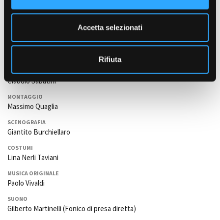
Liliana Cavani
e
SOGGETTO
n
Accetta selezionati
Massimo de Rita, Mario Falcone, Liliana Cavani
s
SCENEGGIATURA
o
Massimo de Rita, Mario Falcone, Liliana Cavani
Rifiuta
FOTOGRAFIA
Claudio Sabatini
MONTAGGIO
Massimo Quaglia
SCENOGRAFIA
Giantito Burchiellaro
COSTUMI
Lina Nerli Taviani
MUSICA ORIGINALE
Paolo Vivaldi
SUONO
Gilberto Martinelli (Fonico di presa diretta)