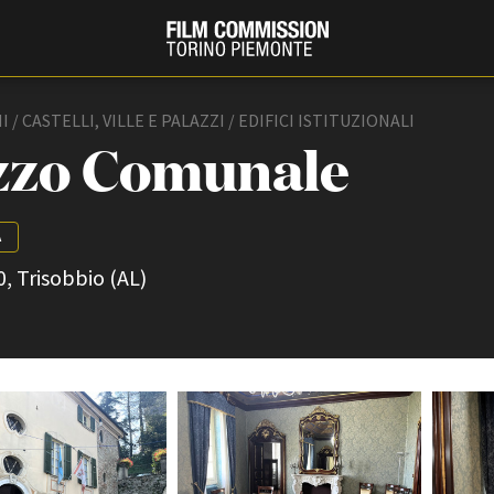
/ CASTELLI, VILLE E PALAZZI / EDIFICI ISTITUZIONALI
zzo Comunale
A
0, Trisobbio (AL)
PRODUCTION GUIDE
FESTIV
Società di produzione
Internat
Strutture di servizio
Berlinale
Filmfests
Professionisti
Festival
Attrici-Attori
Biografil
Beginners