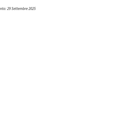
Open Day
to: 29 Settembre 2025
Ciak in TOur!
andi e gare
Contatti
Privacy
Cookie policy
Whistleblowing
Credi