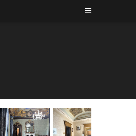
Italiano
English
AL, MARKETS, AWARDS
ional Film Festival Rotterdam
 Internationalen
piele Berlin
 de Cannes
m Festival - Bio to B Industry