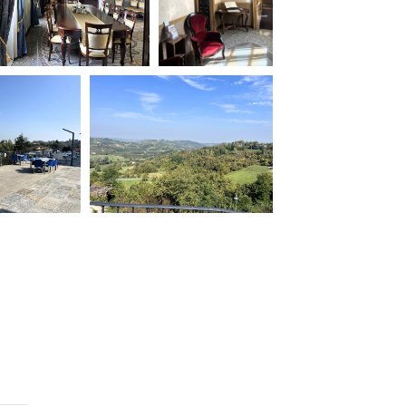
ilm Festival
nternazionale d’Arte
grafica Venezia
nternational Film Festival
l Cinema di Roma
lm Festival
 Donatello
’Argento
olinas
NTI
- Accedi al tuo profilo
 - Nuovo utente
ter
on noi
irocini - Scuola e Lavoro
peratori Economici per
nto lavori in economia