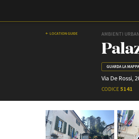
Film Commission
Torino Piemonte
AMBIENTI URBANI 
LOCATION GUIDE
Pala
GUARDA LA MAPP
Via De Rossi, 2
CODICE
5141
ABOUT
Chi siamo
Storia della Fondazione
Contatti
La sede
Partner