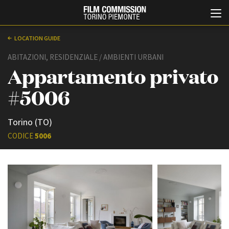
LOCATION GUIDE
ABITAZIONI, RESIDENZIALE / AMBIENTI URBANI
Appartamento privato
#5006
Torino (TO)
Italiano
English
CODICE
5006
ABOUT
EVENTI, SPECIALI
Chi siamo
Anteprime in Piemonte
Storia della Fondazione
TFI Torino Film Industry -
Production Days
Contatti
Avenue Cove - Erasmus +
La sede
Guarda che storia!
Partner