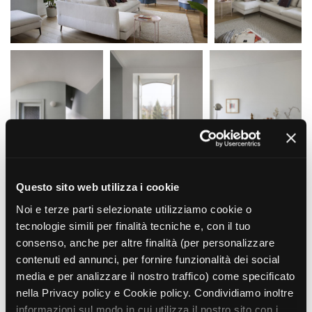
La Grazia - Immagini e
Rete regionale
location della Torino di Paolo
Bilancio sociale
Sorrentino
Amministrazione
Open Day
trasparente
Ciak in TOur!
Bandi e gare
Sostenibilità ambientale
FESTIVAL, MARKETS,
AWARDS
SERVIZI
International Film Festival
Servizi generali
Rotterdam
Location scouting
Berlinale Internationalen
Filmfestspiele Berlin
Spazi nella sede FCTP
Questo sito web utilizza i cookie
Festival de Cannes
Sala Casting
Biografilm Festival - Bio to B
Noi e terze parti selezionate utilizziamo cookie o
Sala Paolo Tenna
Industry Days
tecnologie simili per finalità tecniche e, con il tuo
Locarno Film Festival
consenso, anche per altre finalità (per personalizzare
FILM FUNDS
Mostra Internazionale d’Arte
contenuti ed annunci, per fornire funzionalità dei social
Piemonte Film Tv Fund
Cinematografica Venezia
media e per analizzare il nostro traffico) come specificato
Piemonte Film Tv
Toronto International Film
Development Fund
nella Privacy policy e Cookie policy. Condividiamo inoltre
Festival
Piemonte Doc Film Fund
informazioni sul modo in cui utilizza il nostro sito con i
Festa del Cinema di Roma