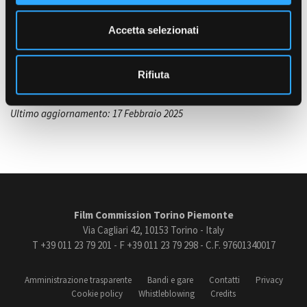
e
ASPETTO E CONDIZIONE
n
Elegante, Informale, Moderno, Ristrutturato
Accetta selezionati
s
LOCALIZZAZIONE
Amministrazione trasparente
o
Torino e provincia
Bandi e gare
Rifiuta
Contatti
Privacy
Cookie policy
Ultimo aggiornamento: 17 Febbraio 2025
Whistleblowing
Credits
Film Commission Torino Piemonte
Via Cagliari 42, 10153 Torino - Italy
T +39 011 23 79 201 - F +39 011 23 79 298 - C.F. 97601340017
Amministrazione trasparente
Bandi e gare
Contatti
Privacy
Cookie policy
Whistleblowing
Credits