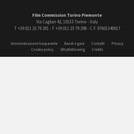
Film Commission Torino Piemonte
Via Cagliari 42, 10153 Torino - Italy
T +39 011 23 79 201 - F +39 011 23 79 298 - C.F. 97601340017
Amministrazione trasparente
Bandi e gare
Contatti
Privacy
Cookie policy
Whistleblowing
Credits
book
Instagram
Youtube
Vimeo
Torino
Regione Piemonte