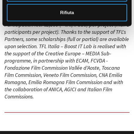
CET
— click
HERE
to participate. For more information,
o
contact Costanza:
fiore@museocinema.it
Rifiuta
Amministrazione trasparente
Participation fee: €2,500 (+ VAT, if due) per project (max 2
Bandi e gare
participants per project). Thanks to the support of TFL's
Contatti
Partners, some scholarships (full or partial) are available
Privacy
upon selection. TFL Italia – Boost IT Lab is realised with
Cookie policy
the support of the Creative Europe – MEDIA Sub-
Whistleblowing
programme, in partnership with ECAM, FCVDA -
Credits
Fondazione Film Commission Vallée d'Aoste, Toscana
Film Commission, Veneto Film Commission, CNA Emilia
Romagna, Emilia Romagna Film Commission and with
the collaboration of ANICA, AGICI and Italian Film
Commissions.