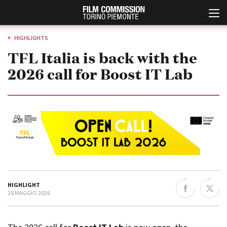
HIGHLIGHTS
TFL Italia is back with the
2026 call for Boost IT Lab
Italiano
English
ABOUT
EVENTI, SPECIALI
Chi siamo
Anteprime in Piemonte
HIGHLIGHT
Storia della Fondazione
TFI Torino Film Industry -
28 MAGGIO 2026
Production Days
Contatti
Avenue Cove - Erasmus +
La sede
Guarda che storia!
Partner