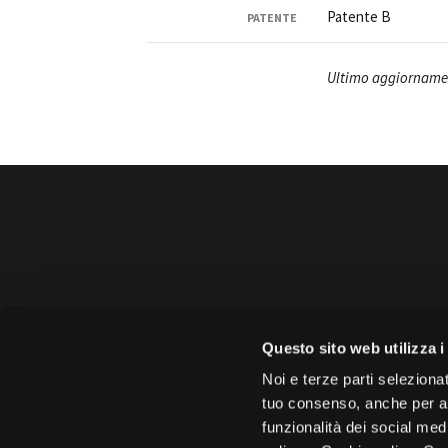
Patente B
PATENTE
Ultimo aggiornamen
Amministrazione trasparente
B
Amministrazione 
Questo sito web utilizza i
Face
Noi e terze parti selezionat
tuo consenso, anche per alt
funzionalità dei social med