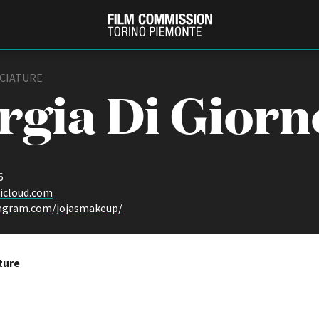
CIATURE
rgia Di Giorn
6
icloud.com
tagram.com/jojasmakeup/
PRODUCTION GUIDE
FESTIV
Società di produzione
Internat
ture
Strutture di servizio
Berlinale
Filmfests
Professionisti
Festival
Attrici-Attori
Biografil
Beginners