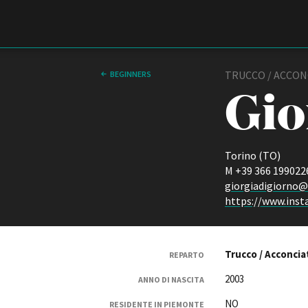
Film Commission
Torino Piemonte
TRUCCO / ACCON
BEGINNERS
Gio
Torino (TO)
M +39 366 199022
giorgiadigiorno@
https://www.ins
ABOUT
Chi siamo
Trucco / Acconcia
Storia della Fondazione
REPARTO
Contatti
2003
ANNO DI NASCITA
La sede
NO
Partner
RESIDENTE IN PIEMONTE