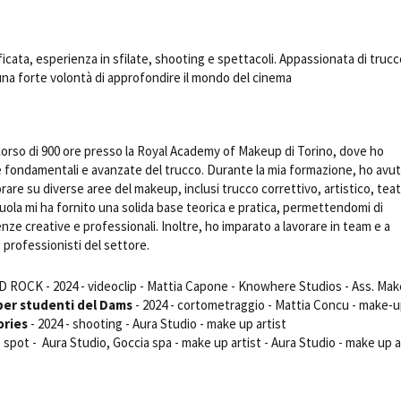
Days
Locarno F
LOCATION GUIDE
Mostra I
ficata, esperienza in sfilate, shooting e spettacoli. Appassionata di trucc
e
Cinemato
 una forte volontà di approfondire il mondo del cinema
FILM DATABASE
Toronto I
Festa de
BOOK DATABASE
Torino Fi
orso di 900 ore presso la Royal Academy of Makeup di Torino, dove ho
David di
NEWS
 fondamentali e avanzate del trucco. Durante la mia formazione, ho avu
Nastri d
orare su diverse aree del makeup, inclusi trucco correttivo, artistico, teat
Premio S
cuola mi ha fornito una solida base teorica e pratica, permettendomi di
CASTING
ze creative e professionali. Inoltre, ho imparato a lavorare in team e a
STRUME
i professionisti del settore.
EVENTI, SPECIALI
Location 
Anteprime in Piemonte
Location
D ROCK - 2024 - videoclip - Mattia Capone - Knowhere Studios - Ass. Ma
TFI Torino Film Industry - Production
Newslet
er studenti del Dams
- 2024 - cortometraggio - Mattia Concu - make-
Days
ories
- 2024 - shooting - Aura Studio - make up artist
Lavora c
Avenue Cove - Erasmus +
ent Fund
- spot - Aura Studio, Goccia spa - make up artist - Aura Studio - make up a
Stage - T
Guarda che storia!
Elenco O
La Grazia - Immagini e location della
affidame
Torino di Paolo Sorrentino