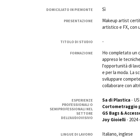
Rete regionale
Sì
DOMICILIATO IN PIEMONTE
Bilancio sociale
Makeup artist certi
Amministrazione trasparent
PRESENTAZIONE
artistico e FX, con
Bandi e gare
Sostenibilità ambientale
-
TITOLO DI STUDIO
SERVIZI
Ho completato un c
FORMAZIONE
Servizi generali
appreso le tecniche
l'opportunità di lav
Location scouting
e per la moda. La s
Spazi nella sede FCTP
sviluppare competen
Sala Casting
collaborare con altr
Sala Paolo Tenna
Sa di Plastica
- US
ESPERIENZE
FILM FUNDS
PROFESSIONALI O
Cortometraggio p
SEMIPROFESSIONALI NEL
Piemonte Film Tv Fund
GS Bags & Access
SETTORE
DELL'AUDIOVISIVO
Piemonte Film Tv Developm
Joy Gioielli
- 2024 
Piemonte Doc Film Fund
Short Film Fund
Italiano, inglese
LINGUE DI LAVORO