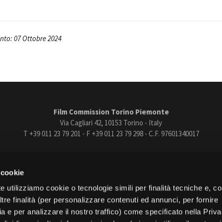
Open Day
Ciak in TOur!
to: 07 Ottobre 2024
andi e gare
Contatti
Privacy
Cookie policy
Whistleblowing
Credi
Film Commission Torino Piemonte
Via Cagliari 42, 10153 Torino - Italy
T +39 011 23 79 201 - F +39 011 23 79 298 - C.F. 97601340017
trasparente
Bandi e gare
Contatti
Privacy
Cookie policy
Whistle
 cookie
book
Instagram
Youtube
Vimeo
e utilizziamo cookie o tecnologie simili per finalità tecniche e, con
re finalità (per personalizzare contenuti ed annunci, per fornire
ia e per analizzare il nostro traffico) come specificato nella Priv